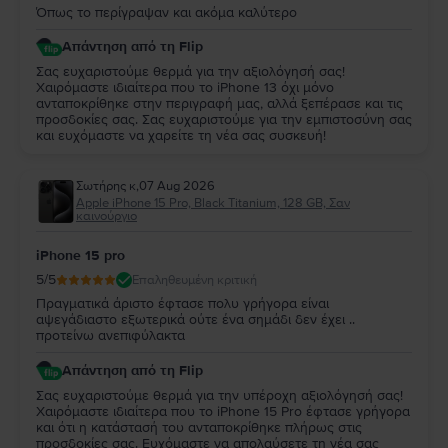
Όπως το περίγραψαν και ακόμα καλύτερο
Απάντηση από τη Flip
Σας ευχαριστούμε θερμά για την αξιολόγησή σας!
Χαιρόμαστε ιδιαίτερα που το iPhone 13 όχι μόνο
ανταποκρίθηκε στην περιγραφή μας, αλλά ξεπέρασε και τις
προσδοκίες σας. Σας ευχαριστούμε για την εμπιστοσύνη σας
και ευχόμαστε να χαρείτε τη νέα σας συσκευή!
Σωτήρης κ
,
07 Aug 2026
Apple iPhone 15 Pro, Black Titanium, 128 GB, Σαν
καινούργιο
iPhone 15 pro
5
/5
Επαληθευμένη κριτική
Πραγματικά άριστο έφτασε πολυ γρήγορα είναι
αψεγάδιαστο εξωτερικά ούτε ένα σημάδι δεν έχει ..
προτείνω ανεπιφύλακτα
Απάντηση από τη Flip
Σας ευχαριστούμε θερμά για την υπέροχη αξιολόγησή σας!
Χαιρόμαστε ιδιαίτερα που το iPhone 15 Pro έφτασε γρήγορα
και ότι η κατάστασή του ανταποκρίθηκε πλήρως στις
προσδοκίες σας. Ευχόμαστε να απολαύσετε τη νέα σας