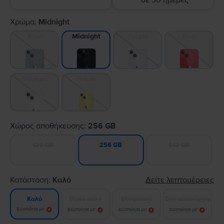
σε 30 ημέρες
Χρώμα:
Midnight
Blue
Purple
Red
Midnight
Starlight
Yellow
Χώρος αποθήκευσης:
256 GB
128 GB
512 GB
256 GB
Κατάσταση:
Καλό
Δείτε λεπτομέρειες
Πολύ καλό
Εξαιρετικό
Σαν καινούργιο
Καλό
Ειδοποίησε με!
Ειδοποίησε με!
Ειδοποίησε με!
Ειδοποίησε με!