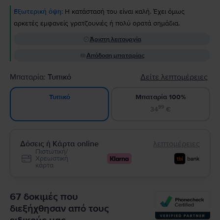
Εξωτερική όψη:
Η κατάστασή του είναι καλή. Έχει όμως
αρκετές εμφανείς γρατζουνιές ή πολύ ορατά σημάδια.
Άριστη λειτουργία
Απόδοση μπαταρίας
Μπαταρία:
Τυπικό
Δείτε λεπτομέρειες
Μπαταρία 100%
Τυπικό
99
34
€
Δόσεις ή Κάρτα online
λεπτομέρειες
Πιστωτική/
Χρεωστική
κάρτα
67 δοκιμές που
διεξήχθησαν από τους