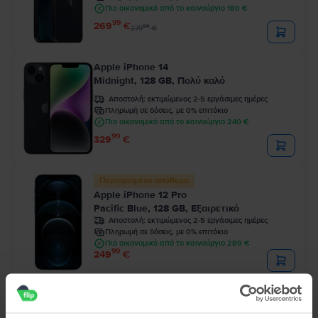
Πιο οικονομικό από το καινούργιο 180 €
99
269
€
99
279
€
Apple iPhone 14
Midnight, 128 GB, Πολύ καλό
Αποστολή:
εκτιμώμενος 2-5 εργάσιμες ημέρες
Πληρωμή σε δόσεις, με 0% επιτόκιο
Πιο οικονομικό από το καινούργιο 240 €
99
329
€
Περιορισμένο απόθεμα
Apple iPhone 12 Pro
Pacific Blue, 128 GB, Εξαιρετικό
Αποστολή:
εκτιμώμενος 2-5 εργάσιμες ημέρες
Πληρωμή σε δόσεις, με 0% επιτόκιο
Πιο οικονομικό από το καινούργιο 289 €
99
249
€