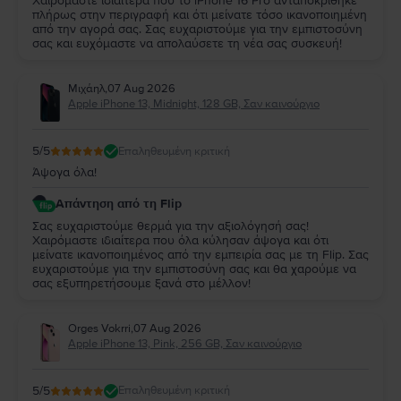
Χαιρόμαστε ιδιαίτερα που το iPhone 16 Pro ανταποκρίθηκε
πλήρως στην περιγραφή και ότι μείνατε τόσο ικανοποιημένη
από την αγορά σας. Σας ευχαριστούμε για την εμπιστοσύνη
σας και ευχόμαστε να απολαύσετε τη νέα σας συσκευή!
Μιχάηλ
,
07 Aug 2026
Apple iPhone 13, Midnight, 128 GB, Σαν καινούργιο
5
/5
Επαληθευμένη κριτική
Άψογα όλα!
Απάντηση από τη Flip
Σας ευχαριστούμε θερμά για την αξιολόγησή σας!
Χαιρόμαστε ιδιαίτερα που όλα κύλησαν άψογα και ότι
μείνατε ικανοποιημένος από την εμπειρία σας με τη Flip. Σας
ευχαριστούμε για την εμπιστοσύνη σας και θα χαρούμε να
σας εξυπηρετήσουμε ξανά στο μέλλον!
Orges Vokrri
,
07 Aug 2026
Apple iPhone 13, Pink, 256 GB, Σαν καινούργιο
5
/5
Επαληθευμένη κριτική