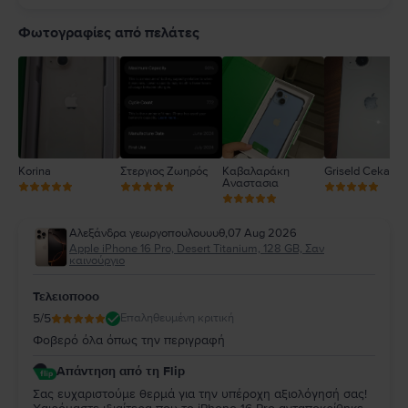
5
4
Φωτογραφίες από πελάτες
3
2
1
Korina
Στεργιος Ζωηρός
Καβαλαράκη
Griseld Ceka
Αναστασια
Αλεξάνδρα γεωργοπουλουυυθ
,
07 Aug 2026
Apple iPhone 16 Pro, Desert Titanium, 128 GB, Σαν
καινούργιο
Τελειοποοο
5
/5
Επαληθευμένη κριτική
Φοβερό όλα όπως την περιγραφή
Απάντηση από τη Flip
Σας ευχαριστούμε θερμά για την υπέροχη αξιολόγησή σας!