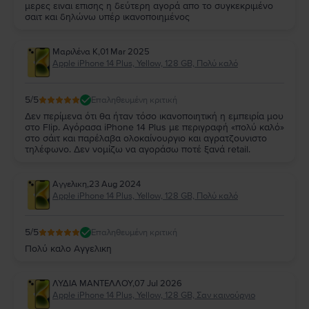
μερες ειναι επισης η δεύτερη αγορά απο το συγκεκριμένο
σαιτ και δηλώνω υπέρ ικανοποιημένος
Μαριλένα Κ
,
01 Mar 2025
Apple iPhone 14 Plus, Yellow, 128 GB, Πολύ καλό
5
/5
Επαληθευμένη κριτική
Δεν περίμενα ότι θα ήταν τόσο ικανοποιητική η εμπειρία μου
στο Flip. Αγόρασα iPhone 14 Plus με περιγραφή «πολύ καλό»
στο σάιτ και παρέλαβα ολοκαίνουργιο και αγρατζουνιστο
τηλέφωνο. Δεν νομίζω να αγοράσω ποτέ ξανά retail.
Αγγελικη
,
23 Aug 2024
Apple iPhone 14 Plus, Yellow, 128 GB, Πολύ καλό
5
/5
Επαληθευμένη κριτική
Πολύ καλο Αγγελικη
ΛΥΔΙΑ ΜΑΝΤΕΛΛΟΥ
,
07 Jul 2026
Apple iPhone 14 Plus, Yellow, 128 GB, Σαν καινούργιο