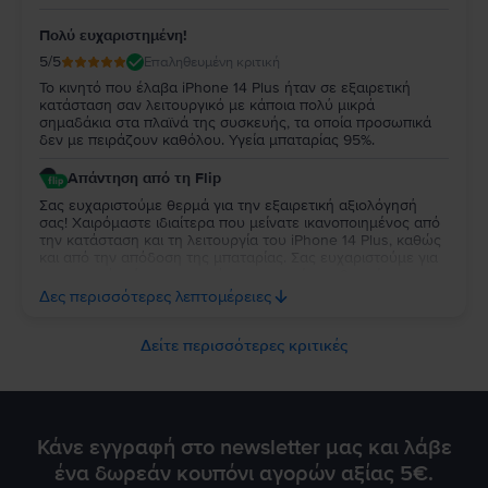
Πολύ ευχαριστημένη!
5
/5
Επαληθευμένη κριτική
Το κινητό που έλαβα iPhone 14 Plus ήταν σε εξαιρετική
κατάσταση σαν λειτουργικό με κάποια πολύ μικρά
σημαδάκια στα πλαϊνά της συσκευής, τα οποία προσωπικά
δεν με πειράζουν καθόλου. Υγεία μπαταρίας 95%.
Απάντηση από τη Flip
Σας ευχαριστούμε θερμά για την εξαιρετική αξιολόγησή
σας! Χαιρόμαστε ιδιαίτερα που μείνατε ικανοποιημένος από
την κατάσταση και τη λειτουργία του iPhone 14 Plus, καθώς
και από την απόδοση της μπαταρίας. Σας ευχαριστούμε για
την κατανόησή σας σχετικά με τις μικρές αισθητικές
φθορές, οι οποίες είναι αναμενόμενες. Να τη χαρείτε και θα
Δες περισσότερες λεπτομέρειες
είναι χαρά μας να σας εξυπηρετήσουμε ξανά στο μέλλον!
Δείτε περισσότερες κριτικές
Κάνε εγγραφή στο newsletter μας και λάβε
ένα δωρεάν κουπόνι αγορών αξίας 5€.