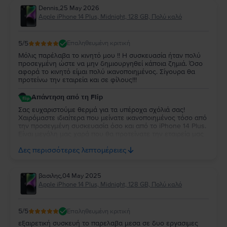
Dennis
,
25 May 2026
Apple iPhone 14 Plus, Midnight, 128 GB, Πολύ καλό
5
/5
Επαληθευμένη κριτική
Μόλις παρέλαβα το κινητό μου !! Η συσκευασία ήταν πολύ
προσεγμένη ώστε να μην δημιουργηθεί κάποια ζημιά. Όσο
αφορά το κινητό είμαι πολύ ικανοποιημένος. Σίγουρα θα
προτείνω την εταιρεία και σε φίλους!!!
Απάντηση από τη Flip
Σας ευχαριστούμε θερμά για τα υπέροχα σχόλιά σας!
Χαιρόμαστε ιδιαίτερα που μείνατε ικανοποιημένος τόσο από
την προσεγμένη συσκευασία όσο και από τo iPhone 14 Plus.
Είναι μεγάλη μας χαρά που θα προτείνατε την εταιρεία μας
και σε φίλους σας. Η εμπιστοσύνη και η υποστήριξή σας
Δες περισσότερες λεπτομέρειες
σημαίνουν πολλά για εμάς! Να το χαρείτε!
βασιλης
,
04 May 2025
Apple iPhone 14 Plus, Midnight, 128 GB, Πολύ καλό
5
/5
Επαληθευμένη κριτική
εξαιρετική συσκευή το παρελαβα μεσα σε δυο εργασιμες