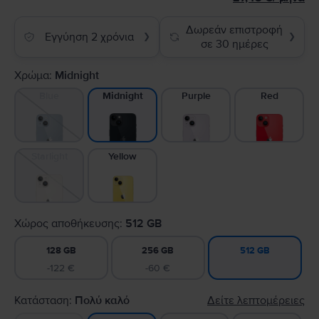
Δωρεάν επιστροφή
Εγγύηση 2 χρόνια
❯
❯
σε 30 ημέρες
Χρώμα:
Midnight
Blue
Purple
Red
Midnight
Starlight
Yellow
Χώρος αποθήκευσης:
512 GB
128 GB
256 GB
512 GB
-122 €
-60 €
Κατάσταση:
Πολύ καλό
Δείτε λεπτομέρειες