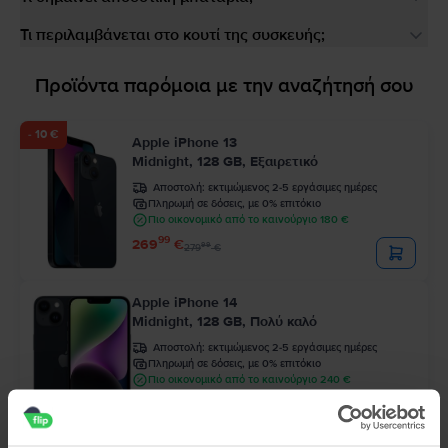
Τι περιλαμβάνεται στο κουτί της συσκευής;
Προϊόντα παρόμοια με την αναζήτησή σου
- 10 €
Apple iPhone 13
Midnight, 128 GB, Εξαιρετικό
Αποστολή:
εκτιμώμενος 2-5 εργάσιμες ημέρες
Πληρωμή σε δόσεις, με 0% επιτόκιο
Πιο οικονομικό από το καινούργιο 180 €
99
269
€
99
279
€
Apple iPhone 14
Midnight, 128 GB, Πολύ καλό
Αποστολή:
εκτιμώμενος 2-5 εργάσιμες ημέρες
Πληρωμή σε δόσεις, με 0% επιτόκιο
Πιο οικονομικό από το καινούργιο 240 €
99
329
€