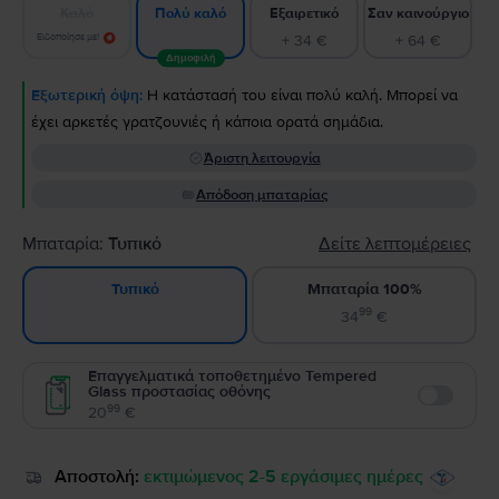
Καλό
Εξαιρετικό
Σαν καινούργιο
Πολύ καλό
Ειδοποίησε με!
+ 34 €
+ 64 €
Δημοφιλή
Εξωτερική όψη:
Η κατάστασή του είναι πολύ καλή. Μπορεί να
έχει αρκετές γρατζουνιές ή κάποια ορατά σημάδια.
Άριστη λειτουργία
Απόδοση μπαταρίας
Μπαταρία:
Τυπικό
Δείτε λεπτομέρειες
Μπαταρία 100%
Τυπικό
99
34
€
Επαγγελματικά τοποθετημένο Tempered
Glass προστασίας οθόνης
Enable
99
20
€
Αποστολή:
εκτιμώμενος 2-5 εργάσιμες ημέρες