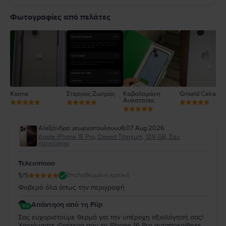
5
4
Φωτογραφίες από πελάτες
3
2
1
Korina
Στεργιος Ζωηρός
Καβαλαράκη
Griseld Ceka
Αναστασια
Αλεξάνδρα γεωργοπουλουυυθ
,
07 Aug 2026
Apple iPhone 16 Pro, Desert Titanium, 128 GB, Σαν
καινούργιο
Τελειοποοο
5
/5
Επαληθευμένη κριτική
Φοβερό όλα όπως την περιγραφή
Απάντηση από τη Flip
Σας ευχαριστούμε θερμά για την υπέροχη αξιολόγησή σας!
Χαιρόμαστε ιδιαίτερα που το iPhone 16 Pro ανταποκρίθηκε