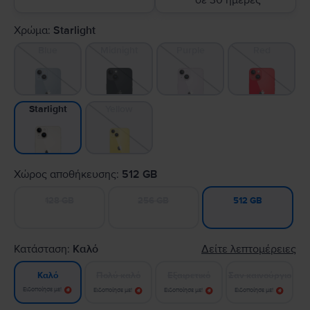
σε 30 ημέρες
Χρώμα:
Starlight
Blue
Midnight
Purple
Red
Yellow
Starlight
Χώρος αποθήκευσης:
512 GB
128 GB
256 GB
512 GB
Κατάσταση:
Καλό
Δείτε λεπτομέρειες
Πολύ καλό
Εξαιρετικό
Σαν καινούργιο
Καλό
Ειδοποίησε με!
Ειδοποίησε με!
Ειδοποίησε με!
Ειδοποίησε με!