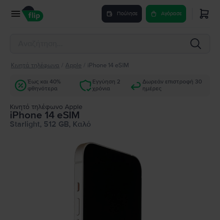
Πούλησε
Αγόρασε
Κινητά τηλέφωνα
/
Apple
/
iPhone 14 eSIM
Έως και 40%
Εγγύηση 2
Δωρεάν επιστροφή 30
φθηνότερα
χρόνια
ημέρες
Κινητό τηλέφωνο Apple
iPhone 14 eSIM
Starlight, 512 GB, Καλό