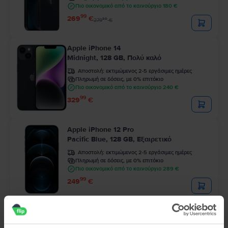
Πιο οικονομικό από το καινούργιο 180 €
99
269
€
99
279
€
Apple iPhone 14
Midnight, 128 GB, Πολύ καλό
Αποστολή:
εκτιμώμενος 2-5 εργάσιμες ημέρες
Πληρωμή σε δόσεις, με 0% επιτόκιο
Πιο οικονομικό από το καινούργιο 240 €
99
329
€
Apple iPhone 12 Pro
Pacific Blue, 128 GB, Εξαιρετικό
Αποστολή:
εκτιμώμενος 2-5 εργάσιμες ημέρες
Πληρωμή σε δόσεις, με 0% επιτόκιο
Πιο οικονομικό από το καινούργιο 289 €
99
249
€