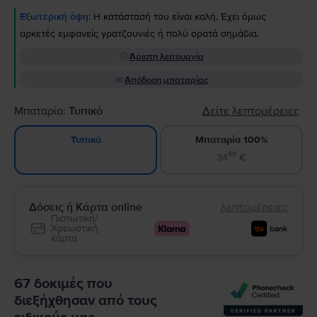
Εξωτερική όψη:
Η κατάστασή του είναι καλή. Έχει όμως
αρκετές εμφανείς γρατζουνιές ή πολύ ορατά σημάδια.
Άριστη λειτουργία
Απόδοση μπαταρίας
Μπαταρία:
Τυπικό
Δείτε λεπτομέρειες
Μπαταρία 100%
Τυπικό
99
34
€
Δόσεις ή Κάρτα online
λεπτομέρειες
Πιστωτική/
Χρεωστική
κάρτα
67 δοκιμές που
διεξήχθησαν από τους