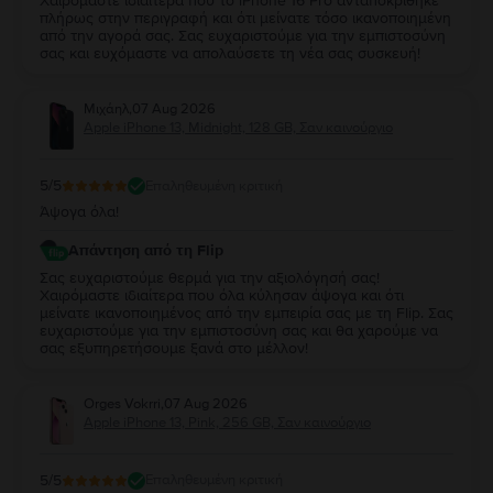
Χαιρόμαστε ιδιαίτερα που το iPhone 16 Pro ανταποκρίθηκε
πλήρως στην περιγραφή και ότι μείνατε τόσο ικανοποιημένη
από την αγορά σας. Σας ευχαριστούμε για την εμπιστοσύνη
σας και ευχόμαστε να απολαύσετε τη νέα σας συσκευή!
Μιχάηλ
,
07 Aug 2026
Apple iPhone 13, Midnight, 128 GB, Σαν καινούργιο
5
/5
Επαληθευμένη κριτική
Άψογα όλα!
Απάντηση από τη Flip
Σας ευχαριστούμε θερμά για την αξιολόγησή σας!
Χαιρόμαστε ιδιαίτερα που όλα κύλησαν άψογα και ότι
μείνατε ικανοποιημένος από την εμπειρία σας με τη Flip. Σας
ευχαριστούμε για την εμπιστοσύνη σας και θα χαρούμε να
σας εξυπηρετήσουμε ξανά στο μέλλον!
Orges Vokrri
,
07 Aug 2026
Apple iPhone 13, Pink, 256 GB, Σαν καινούργιο
5
/5
Επαληθευμένη κριτική