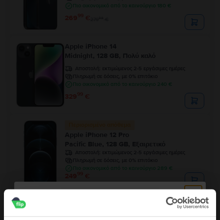
Πιο οικονομικό από το καινούργιο 180 €
99
269
€
99
279
€
Apple iPhone 14
Midnight, 128 GB, Πολύ καλό
Αποστολή:
εκτιμώμενος 2-5 εργάσιμες ημέρες
Πληρωμή σε δόσεις, με 0% επιτόκιο
Πιο οικονομικό από το καινούργιο 240 €
99
329
€
Περιορισμένο απόθεμα
Apple iPhone 12 Pro
Pacific Blue, 128 GB, Εξαιρετικό
Αποστολή:
εκτιμώμενος 2-5 εργάσιμες ημέρες
Πληρωμή σε δόσεις, με 0% επιτόκιο
Πιο οικονομικό από το καινούργιο 289 €
99
249
€