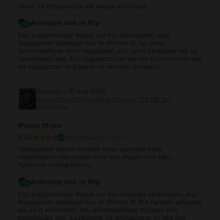
Όπως το περίγραψαν και ακόμα καλύτερο
Απάντηση από τη Flip
Σας ευχαριστούμε θερμά για την αξιολόγησή σας!
Χαιρόμαστε ιδιαίτερα που το iPhone 13 όχι μόνο
ανταποκρίθηκε στην περιγραφή μας, αλλά ξεπέρασε και τις
προσδοκίες σας. Σας ευχαριστούμε για την εμπιστοσύνη σας
και ευχόμαστε να χαρείτε τη νέα σας συσκευή!
Σωτήρης κ
,
07 Aug 2026
Apple iPhone 15 Pro, Black Titanium, 128 GB, Σαν
καινούργιο
iPhone 15 pro
5
/5
Επαληθευμένη κριτική
Πραγματικά άριστο έφτασε πολυ γρήγορα είναι
αψεγάδιαστο εξωτερικά ούτε ένα σημάδι δεν έχει ..
προτείνω ανεπιφύλακτα
Απάντηση από τη Flip
Σας ευχαριστούμε θερμά για την υπέροχη αξιολόγησή σας!
Χαιρόμαστε ιδιαίτερα που το iPhone 15 Pro έφτασε γρήγορα
και ότι η κατάστασή του ανταποκρίθηκε πλήρως στις
προσδοκίες σας. Ευχόμαστε να απολαύσετε τη νέα σας