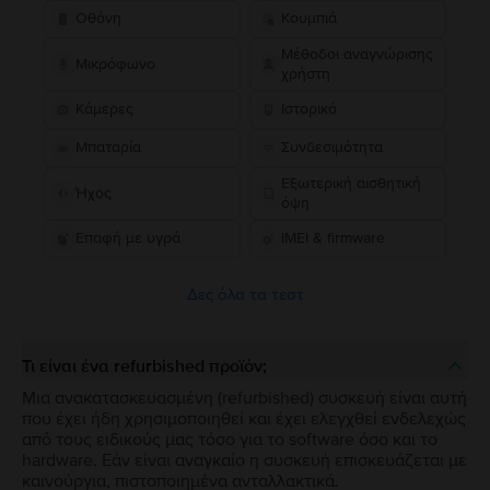
Οθόνη
Κουμπιά
Μέθοδοι αναγνώρισης
Μικρόφωνο
χρήστη
Κάμερες
Ιστορικό
Μπαταρία
Συνδεσιμότητα
Εξωτερική αισθητική
Ήχος
όψη
Επαφή με υγρά
IMEI & firmware
Δες όλα τα τεστ
Τι είναι ένα refurbished προϊόν;
Μια ανακατασκευασμένη (refurbished) συσκευή είναι αυτή
που έχει ήδη χρησιμοποιηθεί και έχει ελεγχθεί ενδελεχώς
από τους ειδικούς μας τόσο για το software όσο και το
hardware. Εάν είναι αναγκαίο η συσκευή επισκευάζεται με
καινούργια, πιστοποιημένα ανταλλακτικά.