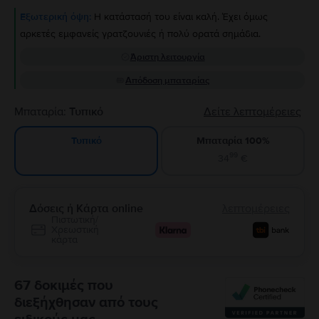
Εξωτερική όψη:
Η κατάστασή του είναι καλή. Έχει όμως
αρκετές εμφανείς γρατζουνιές ή πολύ ορατά σημάδια.
Άριστη λειτουργία
Απόδοση μπαταρίας
Μπαταρία:
Τυπικό
Δείτε λεπτομέρειες
Μπαταρία 100%
Τυπικό
99
34
€
Δόσεις ή Κάρτα online
λεπτομέρειες
Πιστωτική/
Χρεωστική
κάρτα
67 δοκιμές που
διεξήχθησαν από τους