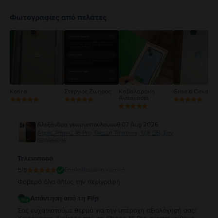
5
4
Φωτογραφίες από πελάτες
3
2
1
Korina
Στεργιος Ζωηρός
Καβαλαράκη
Griseld Ceka
Αναστασια
Αλεξάνδρα γεωργοπουλουυυθ
,
07 Aug 2026
Apple iPhone 16 Pro, Desert Titanium, 128 GB, Σαν
καινούργιο
Τελειοποοο
5
/5
Επαληθευμένη κριτική
Φοβερό όλα όπως την περιγραφή
Απάντηση από τη Flip
Σας ευχαριστούμε θερμά για την υπέροχη αξιολόγησή σας!