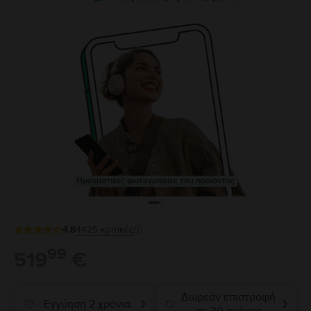
Πραγματικές φωτογραφίες του προϊόντος
4.8
4425
κριτικές
99
519
€
Δωρεάν επιστροφή
Εγγύηση 2 χρόνια
❯
❯