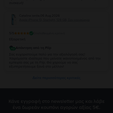
συσκευή!
Catalina ionita
,
06 Aug 2026
Apple iPhone 13, Starlight, 128 GB, Σαν καινούργιο
5
/5
Επαληθευμένη κριτική
Εξαιρετική
Απάντηση από τη Flip
Σας ευχαριστούμε πολύ για την αξιολόγησή σας!
Χαιρόμαστε ιδιαίτερα που μείνατε ικανοποιημένος από την
εμπειρία σας με τη Flip. Θα χαρούμε να σας
εξυπηρετήσουμε ξανά στο μέλλον!
Δείτε περισσότερες κριτικές
Κάνε εγγραφή στο newsletter μας και λάβε
ένα δωρεάν κουπόνι αγορών αξίας 5€.