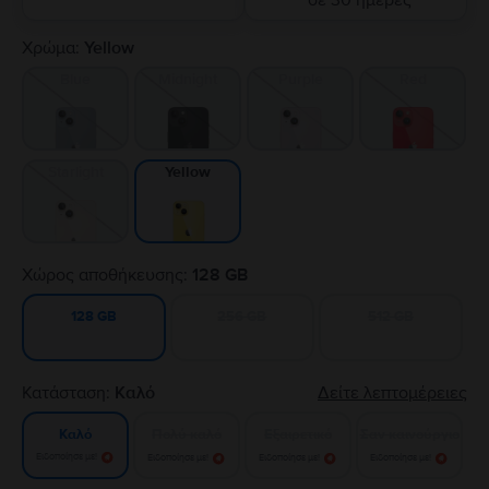
σε 30 ημέρες
Χρώμα:
Yellow
Blue
Midnight
Purple
Red
Starlight
Yellow
Χώρος αποθήκευσης:
128 GB
256 GB
512 GB
128 GB
Κατάσταση:
Καλό
Δείτε λεπτομέρειες
Πολύ καλό
Εξαιρετικό
Σαν καινούργιο
Καλό
Ειδοποίησε με!
Ειδοποίησε με!
Ειδοποίησε με!
Ειδοποίησε με!