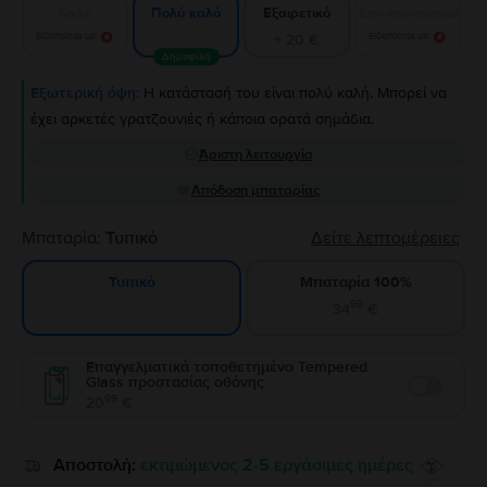
Καλό
Εξαιρετικό
Σαν καινούργιο
Πολύ καλό
Ειδοποίησε με!
+ 20 €
Ειδοποίησε με!
Δημοφιλή
Εξωτερική όψη:
Η κατάστασή του είναι πολύ καλή. Μπορεί να
έχει αρκετές γρατζουνιές ή κάποια ορατά σημάδια.
Άριστη λειτουργία
Απόδοση μπαταρίας
Μπαταρία:
Τυπικό
Δείτε λεπτομέρειες
Μπαταρία 100%
Τυπικό
99
34
€
Επαγγελματικά τοποθετημένο Tempered
Glass προστασίας οθόνης
Enable
99
20
€
Αποστολή:
εκτιμώμενος 2-5 εργάσιμες ημέρες