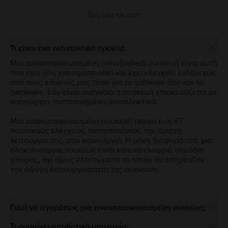
Δες όλα τα τεστ
Τι είναι ένα refurbished προϊόν;
Μια ανακατασκευασμένη (refurbished) συσκευή είναι αυτή
που έχει ήδη χρησιμοποιηθεί και έχει ελεγχθεί ενδελεχώς
από τους ειδικούς μας τόσο για το software όσο και το
hardware. Εάν είναι αναγκαίο η συσκευή επισκευάζεται με
καινούργια, πιστοποιημένα ανταλλακτικά.
Μια ανακατασκευασμένη συσκευή περνά έως 67
ποιοτικούς ελέγχους, πιστοποιώντας την άριστη
λειτουργία της, σαν καινούργια. Η μόνη διαφορά από μια
ολοκαίνουργια συσκευή είναι κάποια ελαφριά σημάδια
φθοράς, όχι όμως ελαττώματα τα οποία θα επηρέαζαν
την άψογη λειτουργικότητα της συσκευής.
Γιατί να αγοράσεις μια ανακατασκευασμένη συσκευή;
Τι σημαίνει αποδοτική μπαταρία;