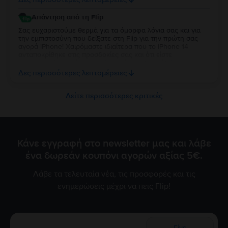
Απάντηση από τη Flip
Σας ευχαριστούμε θερμά για τα όμορφα λόγια σας και για
την εμπιστοσύνη που δείξατε στη Flip για την πρώτη σας
αγορά iPhone! Χαιρόμαστε ιδιαίτερα που το iPhone 14
ανταποκρίθηκε στις προσδοκίες σας και ότι είστε
ικανοποιημένη από την κατάστασή της. Τα σχόλιά σας μας
δίνουν ιδιαίτερη χαρά και κίνητρο να συνεχίσουμε να
Δες περισσότερες λεπτομέρειες
προσφέρουμε την καλύτερη δυνατή εμπειρία στους πελάτες
μας. Να το χαρείτε!
Δείτε περισσότερες κριτικές
Κάνε εγγραφή στο newsletter μας και λάβε
ένα δωρεάν κουπόνι αγορών αξίας 5€.
Λάβε τα τελευταία νέα, τις προσφορές και τις
ενημερώσεις μέχρι να πεις Flip!
Γίνε