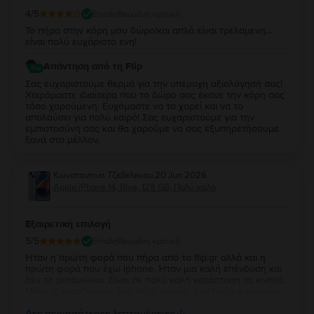
4
/5
Επαληθευμένη κριτική
Το πήρα στην κόρη μου δώρο!και απλά είναι τρελαμενη...
είναι πολύ ευχάριστο ενη!
Απάντηση από τη Flip
Σας ευχαριστούμε θερμά για την υπέροχη αξιολόγησή σας!
Χαιρόμαστε ιδιαίτερα που το δώρο σας έκανε την κόρη σας
τόσο χαρούμενη. Ευχόμαστε να το χαρεί και να το
απολαύσει για πολύ καιρό! Σας ευχαριστούμε για την
εμπιστοσύνη σας και θα χαρούμε να σας εξυπηρετήσουμε
ξανά στο μέλλον.
Κωνσταντινα Τζεβελεκου
,
20 Jun 2026
Apple iPhone 14, Blue, 128 GB, Πολύ καλό
Εξαιρετική επιλογή
5
/5
Επαληθευμένη κριτική
Ήταν η πρώτη φορά που πήρα από το flip.gr αλλά και η
πρώτη φορά που έχω iphone. Ήταν μια καλή επένδυση και
δεν το μετανιώνω. Είναι σε πολύ καλή κατάσταση το κινητό.
Μόνο 2 γρατζουνιές έχει πολύ μικρές. Δεν πολύ φαίνονται
αλλά είναι εξαιρετικό και μπράβο σας. Από δω και πέρα ό,τι
Δες περισσότερες λεπτομέρειες
χρειάζομαι θα τα παίρνω από δω ❤️❤️🤟🏻