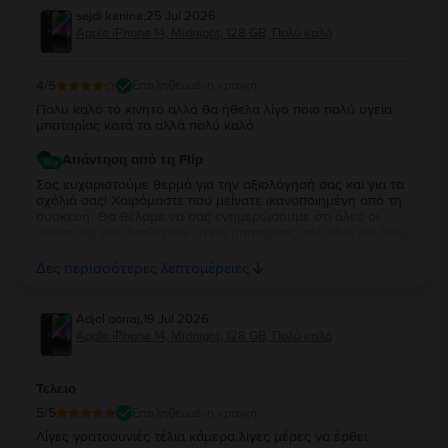
sejdi kanina
,
25 Jul 2026
Apple iPhone 14, Midnight, 128 GB, Πολύ καλό
4
/5
Επαληθευμένη κριτική
Πολύ καλό το κινητό αλλά θα ήθελα λίγο ποιο πολύ υγεία
μπαταρίας κατά τα αλλά πολύ καλό
Απάντηση από τη Flip
Σας ευχαριστούμε θερμά για την αξιολόγησή σας και για τα
σχόλιά σας! Χαιρόμαστε που μείνατε ικανοποιημένη από τη
συσκευή. Θα θέλαμε να σας ενημερώσουμε ότι όλες οι
συσκευές μας διαθέτουν υγεία μπαταρίας από 85% και άνω,
όπως αναφέρεται και στις προδιαγραφές τους. Στόχος μας
είναι να διασφαλίζουμε ότι κάθε συσκευή προσφέρει
Δες περισσότερες λεπτομέρειες
αξιόπιστη απόδοση και μια πολύ καλή εμπειρία χρήσης. Σας
ευχαριστούμε για την εμπιστοσύνη σας και ευχόμαστε να
απολαύσετε τη νέα σας συσκευή!
Adjol qorraj
,
19 Jul 2026
Apple iPhone 14, Midnight, 128 GB, Πολύ καλό
Τελειο
5
/5
Επαληθευμένη κριτική
Λίγες γρατσουνιές τέλια κάμερα λίγες μέρες να έρθει