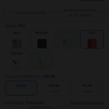
Δωρεάν επιστροφή
Εγγύηση 2 χρόνια
❯
❯
σε 30 ημέρες
Χρώμα:
Red
Blue
Midnight
Purple
Red
Starlight
Yellow
Χώρος αποθήκευσης:
128 GB
256 GB
512 GB
128 GB
+ 44 €
+ 250 €
Κατάσταση:
Πολύ καλό
Δείτε λεπτομέρειες