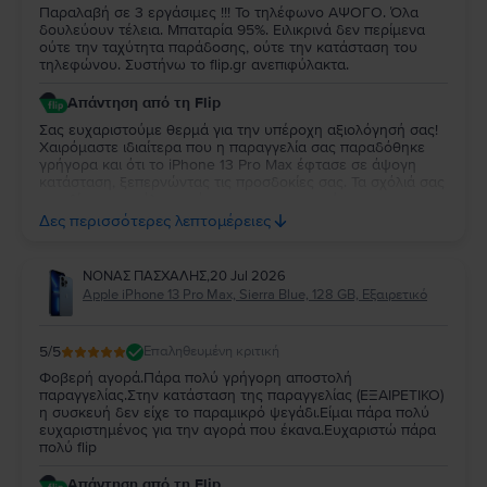
Παραλαβή σε 3 εργάσιμες !!! Το τηλέφωνο ΑΨΟΓΟ. Όλα
δουλεύουν τέλεια. Μπαταρία 95%. Ειλικρινά δεν περίμενα
ούτε την ταχύτητα παράδοσης, ούτε την κατάσταση του
τηλεφώνου. Συστήνω το flip.gr ανεπιφύλακτα.
Απάντηση από τη Flip
Σας ευχαριστούμε θερμά για την υπέροχη αξιολόγησή σας!
Χαιρόμαστε ιδιαίτερα που η παραγγελία σας παραδόθηκε
γρήγορα και ότι το iPhone 13 Pro Max έφτασε σε άψογη
κατάσταση, ξεπερνώντας τις προσδοκίες σας. Τα σχόλιά σας
μας δίνουν μεγάλη χαρά και σας ευχαριστούμε για τη
σύστασή σας και την εμπιστοσύνη που δείχνετε στο Flip.
Δες περισσότερες λεπτομέρειες
Σας ευχόμαστε να απολαύσετε το iPhone 13 Pro Max και θα
χαρούμε να σας εξυπηρετήσουμε ξανά στο μέλλον!
ΝΟΝΑΣ ΠΑΣΧΑΛΗΣ
,
20 Jul 2026
Apple iPhone 13 Pro Max, Sierra Blue, 128 GB, Εξαιρετικό
5
/5
Επαληθευμένη κριτική
Φοβερή αγορά.Πάρα πολύ γρήγορη αποστολή
παραγγελίας.Στην κατάσταση της παραγγελίας (ΕΞΑΙΡΕΤΙΚΟ)
η συσκευή δεν είχε το παραμικρό ψεγάδι.Είμαι πάρα πολύ
ευχαριστημένος για την αγορά που έκανα.Ευχαριστώ πάρα
πολύ flip
Απάντηση από τη Flip