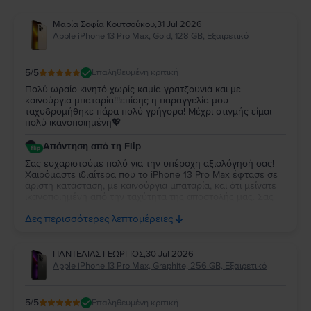
Μαρία Σοφία Κουτσούκου
,
31 Jul 2026
Apple iPhone 13 Pro Max, Gold, 128 GB, Εξαιρετικό
5
/5
Επαληθευμένη κριτική
Πολύ ωραίο κινητό χωρίς καμία γρατζουνιά και με
καινούργια μπαταρία!!!επίσης η παραγγελία μου
ταχυδρομήθηκε πάρα πολύ γρήγορα! Μέχρι στιγμής είμαι
πολύ ικανοποιημένη💖
Απάντηση από τη Flip
Σας ευχαριστούμε πολύ για την υπέροχη αξιολόγησή σας!
Χαιρόμαστε ιδιαίτερα που το iPhone 13 Pro Max έφτασε σε
άριστη κατάσταση, με καινούργια μπαταρία, και ότι μείνατε
ικανοποιημένη από την ταχύτητα της αποστολής μας. Σας
ευχόμαστε να χαρείτε το νέο σας κινητό και θα χαρούμε να
Δες περισσότερες λεπτομέρειες
σας εξυπηρετήσουμε ξανά στο μέλλον!
ΠΑΝΤΕΛΙΑΣ ΓΕΩΡΓΙΟΣ
,
30 Jul 2026
Apple iPhone 13 Pro Max, Graphite, 256 GB, Εξαιρετικό
5
/5
Επαληθευμένη κριτική