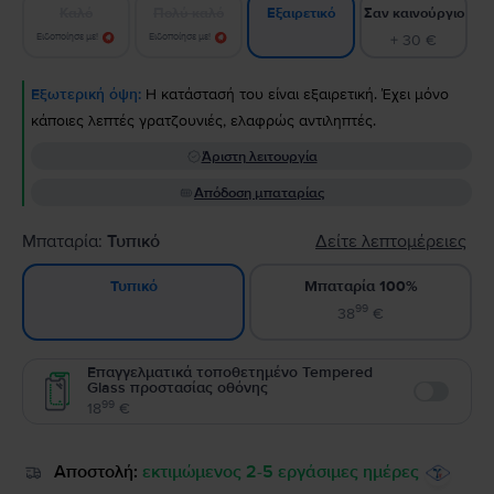
Καλό
Πολύ καλό
Σαν καινούργιο
Εξαιρετικό
Ειδοποίησε με!
Ειδοποίησε με!
+ 30 €
Εξωτερική όψη:
Η κατάστασή του είναι εξαιρετική. Έχει μόνο
κάποιες λεπτές γρατζουνιές, ελαφρώς αντιληπτές.
Άριστη λειτουργία
Απόδοση μπαταρίας
Μπαταρία:
Τυπικό
Δείτε λεπτομέρειες
Μπαταρία 100%
Τυπικό
99
38
€
Επαγγελματικά τοποθετημένο Tempered
Glass προστασίας οθόνης
Enable
99
18
€
Αποστολή:
εκτιμώμενος 2-5 εργάσιμες ημέρες