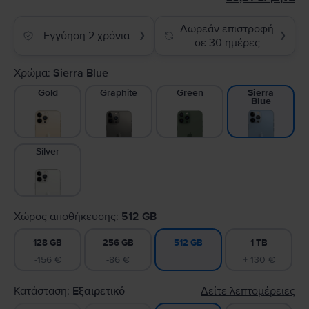
Δωρεάν επιστροφή
Εγγύηση 2 χρόνια
❯
❯
σε 30 ημέρες
Χρώμα:
Sierra Blue
Gold
Graphite
Green
Sierra
Blue
Silver
Χώρος αποθήκευσης:
512 GB
128 GB
256 GB
1 TB
512 GB
-156 €
-86 €
+ 130 €
Κατάσταση:
Εξαιρετικό
Δείτε λεπτομέρειες