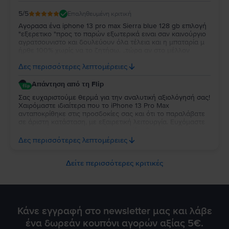
5
/5
Επαληθευμένη κριτική
Αγορασα ένα iphone 13 pro max Sierra blue 128 gb επιλογή
"εξερετικο "προς το παρών εξωτερικά ειναι σαν καινούργιο
αγρατσουνιστο και δουλεύουν όλα τέλεια και η μπαταρία μ
ήρθε 100% χωρίς να το ζητήσω. ..τώρα αν στο μέλλον
χαλάσει κάτι θα ενημερώσω γτ υπάρχουν και κάποια σχόλια
Δες περισσότερες λεπτομέρειες
αρνητικά μετα απο κάποιες μέρες /μηνες
Απάντηση από τη Flip
Σας ευχαριστούμε θερμά για την αναλυτική αξιολόγησή σας!
Χαιρόμαστε ιδιαίτερα που το iPhone 13 Pro Max
ανταποκρίθηκε στις προσδοκίες σας και ότι το παραλάβατε
σε άριστη κατάσταση, με εξαιρετική λειτουργία. Ευχόμαστε
να συνεχίσει να σας προσφέρει την ίδια θετική εμπειρία και
στο μέλλον. Είμαστε πάντα στη διάθεσή σας για οτιδήποτε
Δες περισσότερες λεπτομέρειες
χρειαστείτε και θα χαρούμε να σας εξυπηρετήσουμε ξανά!
Δείτε περισσότερες κριτικές
Κάνε εγγραφή στο newsletter μας και λάβε
ένα δωρεάν κουπόνι αγορών αξίας 5€.