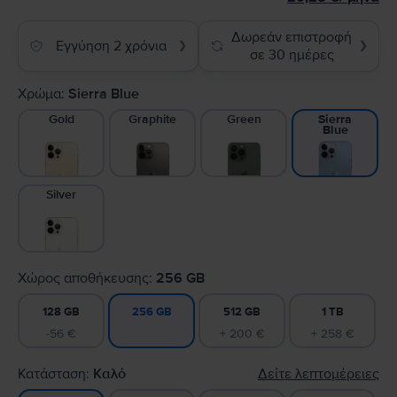
Δωρεάν επιστροφή
Εγγύηση 2 χρόνια
❯
❯
σε 30 ημέρες
Χρώμα:
Sierra Blue
Gold
Graphite
Green
Sierra
Blue
Silver
Χώρος αποθήκευσης:
256 GB
128 GB
512 GB
1 TB
256 GB
-56 €
+ 200 €
+ 258 €
Κατάσταση:
Καλό
Δείτε λεπτομέρειες