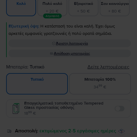
Πολύ καλό
Εξαιρετικό
Σαν καινούργιο
Καλό
+ 20 €
+ 50 €
+ 80 €
Δημοφιλή
Εξωτερική όψη:
Η κατάστασή του είναι καλή. Έχει όμως
αρκετές εμφανείς γρατζουνιές ή πολύ ορατά σημάδια.
Άριστη λειτουργία
Απόδοση μπαταρίας
Μπαταρία:
Τυπικό
Δείτε λεπτομέρειες
Μπαταρία 100%
Τυπικό
99
34
€
Επαγγελματικά τοποθετημένο Tempered
Glass προστασίας οθόνης
Enable
99
18
€
Αποστολή:
εκτιμώμενος 2-5 εργάσιμες ημέρες