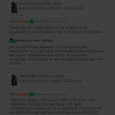
Λουκας Γκαβός
,
13 Mar 2026
Apple iPhone 13 Pro, Graphite, 128 GB, Καλό
5
/5
Επαληθευμένη κριτική
Πολύ καλό μου ήρθε άμεσα αν και φοβόμουν για
σημάδια.Είναι σαν καινούργιο δεν το περίμενα ευχαριστώ
Απάντηση από τη Flip
Σας ευχαριστούμε θερμά για την αξιολόγησή σας!
Χαιρόμαστε που η συσκευή ανταποκρίθηκε στις προσδοκίες
σας και ότι παραλάβατε ένα προϊόν σε εξαιρετική
κατάσταση. Θα χαρούμε να σας εξυπηρετήσουμε ξανά στο
μέλλον.
ΜΑΡΙΑΝΝΑ ΚΑΜ
,
09 Jan 2025
Apple iPhone 13 Pro, Graphite, 128 GB, Καλό
5
/5
Επαληθευμένη κριτική
ΥΠΕΡΟΧΟ iPhone. ΠΟΛΥ ΚΑΛΥΤΕΡΟ ΑΠΟ ΑΥΤΌ ΠΟΥ
ΠΕΡΙΜΕΝΑ. ΕΥΧΑΡΙΣΤΏ ΤΗΝ flip.gr ΠΟΥ ΜΟΥ
ΤΟΠΟΘΕΤΗΣΑΝ ΜΕΣΑ ΣΤΗΝ ΣΥΣΚΕΥΑΣΊΑ ΤΟΥ ΚΙΝΗΤΌΥ
ΚΑΙ ΦΟΡΤΙΣΤΉ. ΜΕ ΜΕΓΆΛΗ ΧΑΡΆ ΘΑ ΞΑΝΆ ΑΓΟΡΆΣΩ