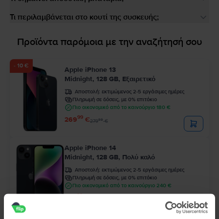
Τι περιλαμβάνεται στο κουτί της συσκευής;
Προϊόντα παρόμοια με την αναζήτησή σου
- 10 €
Apple iPhone 13
Midnight, 128 GB, Εξαιρετικό
Αποστολή:
εκτιμώμενος 2-5 εργάσιμες ημέρες
Πληρωμή σε δόσεις, με 0% επιτόκιο
Πιο οικονομικό από το καινούργιο 180 €
99
269
€
99
279
€
Apple iPhone 14
Midnight, 128 GB, Πολύ καλό
Αποστολή:
εκτιμώμενος 2-5 εργάσιμες ημέρες
Πληρωμή σε δόσεις, με 0% επιτόκιο
Πιο οικονομικό από το καινούργιο 240 €
99
329
€