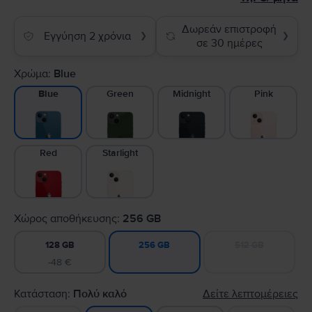
Δωρεάν επιστροφή
Εγγύηση 2 χρόνια
❯
❯
σε 30 ημέρες
Χρώμα:
Blue
Green
Midnight
Pink
Blue
Red
Starlight
Χώρος αποθήκευσης:
256 GB
128 GB
512 GB
256 GB
-48 €
Κατάσταση:
Πολύ καλό
Δείτε λεπτομέρειες