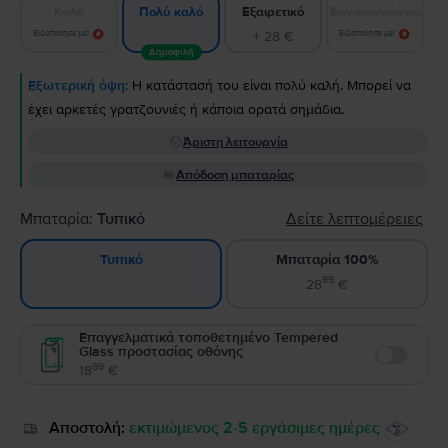
Καλό
Εξαιρετικό
Σαν καινούργιο
Πολύ καλό
Ειδοποίησε με!
+ 28 €
Ειδοποίησε με!
Δημοφιλή
Εξωτερική όψη:
Η κατάστασή του είναι πολύ καλή. Μπορεί να
έχει αρκετές γρατζουνιές ή κάποια ορατά σημάδια.
Άριστη λειτουργία
Απόδοση μπαταρίας
Μπαταρία:
Τυπικό
Δείτε λεπτομέρειες
Μπαταρία 100%
Τυπικό
99
28
€
Επαγγελματικά τοποθετημένο Tempered
Glass προστασίας οθόνης
Enable
99
18
€
Αποστολή:
εκτιμώμενος 2-5 εργάσιμες ημέρες