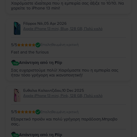
Χαιρόμαστε ιδιαίτερα που η εμπειρία σας άξιζε το 10/10. Να
χαρείτε το iPhone 13 mini!
Filippos Nik
,
05 Apr 2026
Apple iPhone 13 mini, Blue, 128 GB, Πολύ καλό
5
/5
Επαληθευμένη κριτική
Fast and the furious
Απάντηση από τη Flip
Σας ευχαριστούμε πολύ! Χαιρόμαστε που η εμπειρία σας
ήταν τόσο γρήγορη και ικανοποιητική!
Ευθαλια Καλαιντζιδου
,
10 Dec 2025
Apple iPhone 13 mini, Pink, 128 GB, Πολύ καλό
5
/5
Επαληθευμένη κριτική
Εξαιρετικό προϊόν και πολύ γρήγορη παράδοση.Μπραβο
σας..
Απάντηση από τη Flip