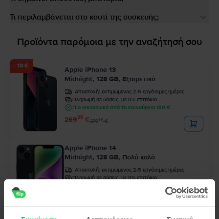
Τι περιλαμβάνεται στο κουτί της συσκευής;
Προϊόντα παρόμοια με την αναζήτησή σου
- 10 €
Apple iPhone 13
Midnight, 128 GB, Εξαιρετικό
Αποστολή:
εκτιμώμενος 2-5 εργάσιμες ημέρες
Πληρωμή σε δόσεις, με 0% επιτόκιο
Πιο οικονομικό από το καινούργιο 180 €
99
269
€
99
279
€
Apple iPhone 14
Midnight, 128 GB, Πολύ καλό
Αποστολή:
εκτιμώμενος 2-5 εργάσιμες ημέρες
Πληρωμή σε δόσεις, με 0% επιτόκιο
Πιο οικονομικό από το καινούργιο 240 €
99
329
€