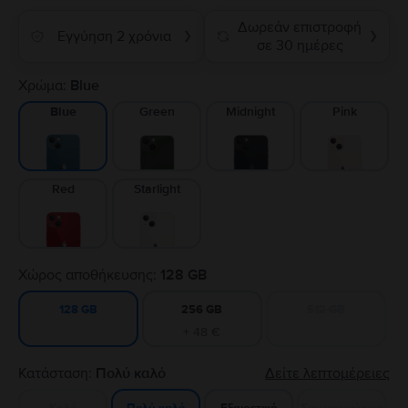
Δωρεάν επιστροφή
Εγγύηση 2 χρόνια
❯
❯
σε 30 ημέρες
Χρώμα:
Blue
Green
Midnight
Pink
Blue
Red
Starlight
Χώρος αποθήκευσης:
128 GB
256 GB
512 GB
128 GB
+ 48 €
Κατάσταση:
Πολύ καλό
Δείτε λεπτομέρειες
Καλό
Εξαιρετικό
Σαν καινούργιο