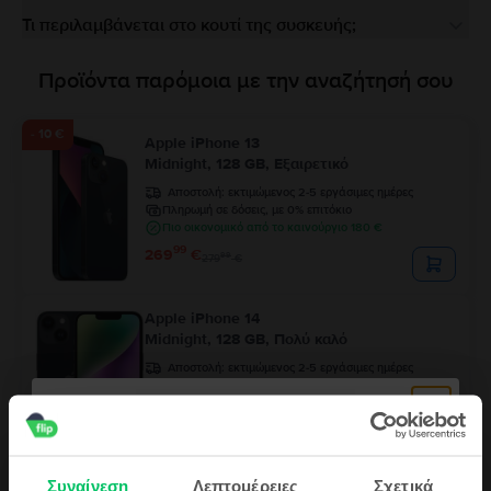
Τι περιλαμβάνεται στο κουτί της συσκευής;
Προϊόντα παρόμοια με την αναζήτησή σου
- 10 €
Apple iPhone 13
Midnight, 128 GB, Εξαιρετικό
Αποστολή:
εκτιμώμενος 2-5 εργάσιμες ημέρες
Πληρωμή σε δόσεις, με 0% επιτόκιο
Πιο οικονομικό από το καινούργιο 180 €
99
269
€
99
279
€
Apple iPhone 14
Midnight, 128 GB, Πολύ καλό
Αποστολή:
εκτιμώμενος 2-5 εργάσιμες ημέρες
Πληρωμή σε δόσεις, με 0% επιτόκιο
Πιο οικονομικό από το καινούργιο 240 €
99
329
€
Συναίνεση
Λεπτομέρειες
Σχετικά