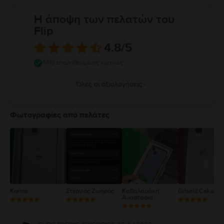
του iPhone σε ορισμένες περιπτώσεις μπορεί να σας αποσπάσει την
προσοχή και να δημιουργήσει επικίνδυνες καταστάσεις (για παράδειγμα,
Η άποψη των πελατών του
αποφύγετε να ακούτε μουσική με ακουστικά ενώ κάνετε ποδήλατο και
Flip
αποφύγετε να στέλνετε μηνύματα ενώ οδηγείτε). Ακολουθήστε τους
κανόνες που απαγορεύουν ή περιορίζουν τη χρήση κινητών συσκευών ή
4.8
/5
ακουστικών. Η χρήση κατεστραμμένων καλωδίων ή προσαρμογέων ή η
φόρτιση παρουσία υγρασίας μπορεί να προκαλέσει πυρκαγιά,
4413 επαληθευμένες κριτικές
ηλεκτροπληξία, τραυματισμό ή ζημιά στο iPhone ή σε άλλη περιουσία.
Πλήρεις λεπτομέρειες στο:
https://support.apple.com/ro-
Όλες οι αξιολογήσεις
ro/guide/iphone/iph301fc905/ios
5
4
Φωτογραφίες από πελάτες
3
2
1
Korina
Στεργιος Ζωηρός
Καβαλαράκη
Griseld Ceka
Αναστασια