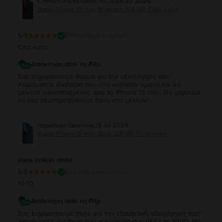
CHRISTOFIDIS GRIGORIOS
,
26 Jul 2026
Apple iPhone 13 mini, Midnight, 128 GB, Πολύ καλό
5
/5
Επαληθευμένη κριτική
Όλα καλα
Απάντηση από τη Flip
Σας ευχαριστούμε θερμά για την αξιολόγησή σας!
Χαιρόμαστε ιδιαίτερα που όλα κύλησαν ομαλά και ότι
μείνατε ικανοποιημένος από το iPhone 13 mini. Θα χαρούμε
να σας εξυπηρετήσουμε ξανά στο μέλλον!
παρασυρη δεσποινα
,
19 Jul 2026
Apple iPhone 13 mini, Blue, 128 GB, Πολύ καλό
ειναι τελειο απλα
5
/5
Επαληθευμένη κριτική
10/10
Απάντηση από τη Flip
Σας ευχαριστούμε πολύ για την εξαιρετική αξιολόγησή σας!
Χαιρόμαστε ιδιαίτερα που η εμπειρία σας άξιζε το 10/10. Να