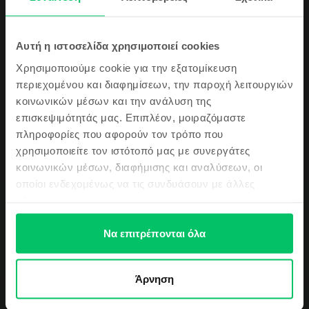
Apple iPhone 12 Pro
Pacific Blue, 128 GB, Εξαιρετικό
Αποστολή:
εκτιμώμενος 2-5 εργάσιμες ημέρες
Πληρωμή σε δόσεις, με 0% επιτόκιο
Αυτή η ιστοσελίδα χρησιμοποιεί cookies
Πιο οικονομικό από το καινούργιο 289 €
Χρησιμοποιούμε cookie για την εξατομίκευση
99
249
€
περιεχομένου και διαφημίσεων, την παροχή λειτουργιών
κοινωνικών μέσων και την ανάλυση της
Κάνε εγγραφή &
επισκεψιμότητάς μας. Επιπλέον, μοιραζόμαστε
πληροφορίες που αφορούν τον τρόπο που
Κέρδισε!
χρησιμοποιείτε τον ιστότοπό μας με συνεργάτες
κοινωνικών μέσων, διαφήμισης και αναλύσεων, οι
Το επόμενο κινητό σου θα είναι ακόμα πιο φθηνό!
οποίοι ενδεχομένως να τις συνδυάσουν με άλλες
Περιγραφή
πληροφορίες που τους έχετε παραχωρήσει ή τις οποίες
Κινητό τηλέφωνο Apple iPhone 13 mini, Blue, 128 GB, Πολύ καλό
έχουν συλλέξει σε σχέση με την από μέρους σας χρήση
των υπηρεσιών τους.
Να επιτρέπονται όλα
Θέλετε να παραγγείλετε ένα iPhone 13 mini σε χαμηλή τιμή, αλλά δεν
ξέρετε από πού να το αγοράσετε; Αποκτήστε το στο Flip.ro και
Νιώθω τυχερός/η
εξοικονομήστε χρήματα! Το iPhone 13 mini διαθέτει οθόνη 5,4 ιντσών
Super Retina XDR OLED HDR10 με ανάλυση 1080 x 2340 pixels. Το iPhone
Άρνηση
13 mini διατίθεται σε τρεις εκδόσεις εσωτερικού αποθηκευτικού χώρου.
Συγκεκριμένα, θα μπορείτε να παραγγείλετε ένα iPhone 13 mini με 128GB
Όχι ευχαριστώ, δε νιώθω τυχερός/η
Δες περισσότερες λεπτομέρειες
και 4GB RAM, ένα με 256GB και 4GB RAM ή ένα με 512GB 4GB RAM. Το