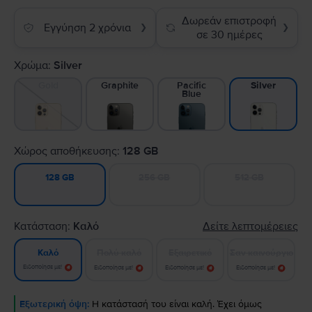
Δωρεάν επιστροφή
Εγγύηση 2 χρόνια
❯
❯
σε 30 ημέρες
Χρώμα:
Silver
Gold
Graphite
Pacific
Silver
Blue
Χώρος αποθήκευσης:
128 GB
256 GB
512 GB
128 GB
Κατάσταση:
Καλό
Δείτε λεπτομέρειες
Πολύ καλό
Εξαιρετικό
Σαν καινούργιο
Καλό
Ειδοποίησε με!
Ειδοποίησε με!
Ειδοποίησε με!
Ειδοποίησε με!
Εξωτερική όψη:
Η κατάστασή του είναι καλή. Έχει όμως