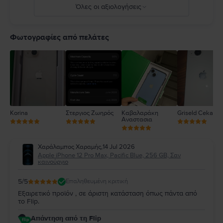
Πλήρεις λεπτομέρειες στο:
https://support.apple.com/ro-
Όλες οι αξιολογήσεις
ro/guide/iphone/iph301fc905/ios
5
4
Φωτογραφίες από πελάτες
3
2
1
Korina
Στεργιος Ζωηρός
Καβαλαράκη
Griseld Ceka
Αναστασια
Χαράλαμπος Χαραμής
,
14 Jul 2026
Apple iPhone 12 Pro Max, Pacific Blue, 256 GB, Σαν
καινούργιο
5
/5
Επαληθευμένη κριτική
Εξαιρετικό προϊόν , σε άριστη κατάσταση όπως πάντα από
το Flip.
Απάντηση από τη Flip