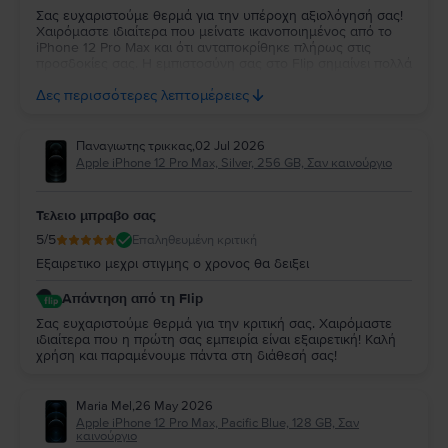
Σας ευχαριστούμε θερμά για την υπέροχη αξιολόγησή σας!
Χαιρόμαστε ιδιαίτερα που μείνατε ικανοποιημένος από το
iPhone 12 Pro Max και ότι ανταποκρίθηκε πλήρως στις
προσδοκίες σας. Η εμπιστοσύνη σας στο Flip σημαίνει πολλά
για εμάς. Να το χαρείτε και θα είμαστε πάντα στη διάθεσή
Δες περισσότερες λεπτομέρειες
σας για οτιδήποτε χρειαστείτε!
Παναγιωτης τρικκας
,
02 Jul 2026
Apple iPhone 12 Pro Max, Silver, 256 GB, Σαν καινούργιο
Τελειο μπραβο σας
5
/5
Επαληθευμένη κριτική
Εξαιρετικο μεχρι στιγμης ο χρονος θα δειξει
Απάντηση από τη Flip
Σας ευχαριστούμε θερμά για την κριτική σας. Χαιρόμαστε
ιδιαίτερα που η πρώτη σας εμπειρία είναι εξαιρετική! Καλή
χρήση και παραμένουμε πάντα στη διάθεσή σας!
Maria Mel
,
26 May 2026
Apple iPhone 12 Pro Max, Pacific Blue, 128 GB, Σαν
καινούργιο