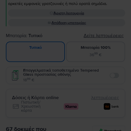
αρκετές εμφανείς γρατζουνιές ή πολύ ορατά σημάδια.
Άριστη λειτουργία
Απόδοση μπαταρίας
Μπαταρία:
Τυπικό
Δείτε λεπτομέρειες
Μπαταρία 100%
Τυπικό
99
36
€
Επαγγελματικά τοποθετημένο Tempered
Glass προστασίας οθόνης
Enable
99
18
€
Δόσεις ή Κάρτα online
λεπτομέρειες
Πιστωτική/
Χρεωστική
κάρτα
67 δοκιμές που