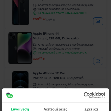
Αποστολή:
εκτιμώμενος 2-5 εργάσιμες ημέρες
Πληρωμή σε δόσεις, με 0% επιτόκιο
Πιο οικονομικό από το καινούργιο 180 €
99
269
€
99
279
€
Apple iPhone 14
Midnight, 128 GB, Πολύ καλό
Αποστολή:
εκτιμώμενος 2-5 εργάσιμες ημέρες
Πληρωμή σε δόσεις, με 0% επιτόκιο
Πιο οικονομικό από το καινούργιο 240 €
99
329
€
Apple iPhone 12 Pro
Pacific Blue, 128 GB, Εξαιρετικό
Αποστολή:
εκτιμώμενος 2-5 εργάσιμες ημέρες
Πληρωμή σε δόσεις, με 0% επιτόκιο
Πιο οικονομικό από το καινούργιο 289 €
99
249
€
Συναίνεση
Λεπτομέρειες
Σχετικά