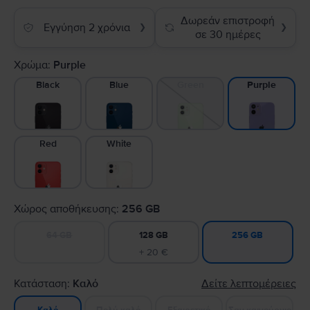
Δωρεάν επιστροφή
Εγγύηση 2 χρόνια
❯
❯
σε 30 ημέρες
Χρώμα:
Purple
Black
Blue
Green
Purple
Red
White
Χώρος αποθήκευσης:
256 GB
64 GB
128 GB
256 GB
+ 20 €
Κατάσταση:
Καλό
Δείτε λεπτομέρειες
Πολύ καλό
Εξαιρετικό
Σαν καινούργιο