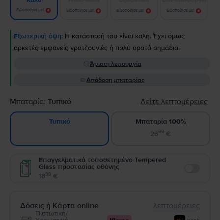
Καλό
Ειδοποίησε με!
Ειδοποίησε με!
Ειδοποίησε με!
Ειδοποίησε με!
Εξωτερική όψη:
Η κατάστασή του είναι καλή. Έχει όμως
αρκετές εμφανείς γρατζουνιές ή πολύ ορατά σημάδια.
Άριστη λειτουργία
Απόδοση μπαταρίας
Μπαταρία:
Τυπικό
Δείτε λεπτομέρειες
Μπαταρία 100%
Τυπικό
99
26
€
Επαγγελματικά τοποθετημένο Tempered
Glass προστασίας οθόνης
Enable
99
18
€
Δόσεις ή Κάρτα online
λεπτομέρειες
Πιστωτική/