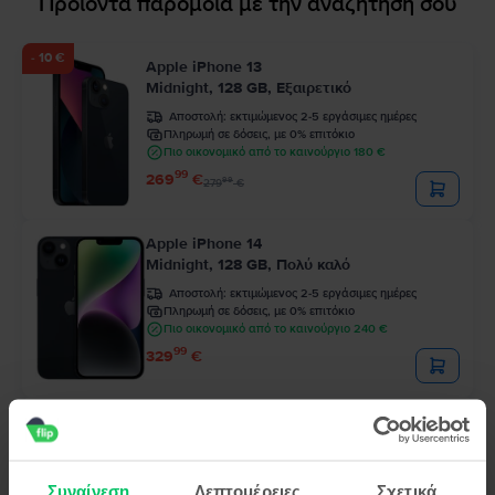
Προϊόντα παρόμοια με την αναζήτησή σου
- 10 €
Apple iPhone 13
Midnight, 128 GB, Εξαιρετικό
Αποστολή:
εκτιμώμενος 2-5 εργάσιμες ημέρες
Πληρωμή σε δόσεις, με 0% επιτόκιο
Πιο οικονομικό από το καινούργιο 180 €
99
269
€
99
279
€
Apple iPhone 14
Midnight, 128 GB, Πολύ καλό
Αποστολή:
εκτιμώμενος 2-5 εργάσιμες ημέρες
Πληρωμή σε δόσεις, με 0% επιτόκιο
Πιο οικονομικό από το καινούργιο 240 €
99
329
€
Apple iPhone 12 Pro
Pacific Blue, 128 GB, Εξαιρετικό
Αποστολή:
εκτιμώμενος 2-5 εργάσιμες ημέρες
Πληρωμή σε δόσεις, με 0% επιτόκιο
Συναίνεση
Λεπτομέρειες
Σχετικά