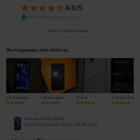
κανόνες που απαγορεύουν ή περιορίζουν τη χρήση κινητών συσκευών ή
4.8
/5
ακουστικών. Η χρήση κατεστραμμένων καλωδίων ή προσαρμογέων ή η
φόρτιση παρουσία υγρασίας μπορεί να προκαλέσει πυρκαγιά,
4425 επαληθευμένες κριτικές
ηλεκτροπληξία, τραυματισμό ή ζημιά στο iPhone ή σε άλλη περιουσία.
Πλήρεις λεπτομέρειες στο:
https://support.apple.com/ro-
Όλες οι αξιολογήσεις
ro/guide/iphone/iph301fc905/ios
5
4
Φωτογραφίες από πελάτες
3
2
1
Lia Georgara
Lia Georgara
Korina
Στεργιος Ζωηρό
Tolis pan
,
29 May 2026
Apple iPhone 12 mini, Black, 128 GB, Καλό