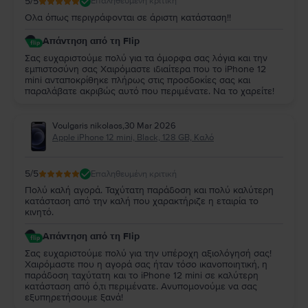
5
/5
Επαληθευμένη κριτική
Ολα όπως περιγράφονται σε άριστη κατάσταση!!
Απάντηση από τη Flip
Σας ευχαριστούμε πολύ για τα όμορφα σας λόγια και την
εμπιστοσύνη σας Χαιρόμαστε ιδιαίτερα που το iPhone 12
mini ανταποκρίθηκε πλήρως στις προσδοκίες σας και
παραλάβατε ακριβώς αυτό που περιμένατε. Να το χαρείτε!
Voulgaris nikolaos
,
30 Mar 2026
Apple iPhone 12 mini, Black, 128 GB, Καλό
5
/5
Επαληθευμένη κριτική
Πολύ καλή αγορά. Ταχύτατη παράδοση και πολύ καλύτερη
κατάσταση από την καλή που χαρακτήριζε η εταιρία το
κινητό.
Απάντηση από τη Flip
Σας ευχαριστούμε πολύ για την υπέροχη αξιολόγησή σας!
Χαιρόμαστε που η αγορά σας ήταν τόσο ικανοποιητική, η
παράδοση ταχύτατη και το iPhone 12 mini σε καλύτερη
κατάσταση από ό,τι περιμένατε. Ανυπομονούμε να σας
εξυπηρετήσουμε ξανά!