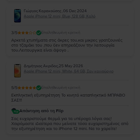
Γιώργος Καρακούσης
,
06 Dec 2024
Apple iPhone 12 mini, Blue, 128 GB, Καλό
3
/5
Επαληθευμένη κριτική
Αρκετά χτυπήματα στις άκρες του,και μικρες γρατζουνιές
στο τζαμάκι του ,που δεν επηρεάζουν την λειτουργία
του.Λειτουργικα είναι άψογο .
Δημήτριος Ακριδας
,
25 May 2026
Apple iPhone 12 mini, White, 64 GB, Σαν καινούργιο
5
/5
Επαληθευμένη κριτική
Εκπληκτική εξυπηρέτηση Το κινητό καταπληκτικό ΜΠΡΑΒΟ
ΣΑΣ!!!
Απάντηση από τη Flip
Σας ευχαριστούμε θερμά για τα υπέροχα λόγια σας!
Χαιρόμαστε ιδιαίτερα που μείνατε τόσο ευχαριστημένος από
την εξυπηρέτηση και το iPhone 12 mini. Να το χαρείτε!