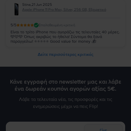
Stina
,
21 Jun 2025
Apple iPhone 11 Pro Max, Silver, 256 GB, Εξαιρετικό
5
/5
Επαληθευμένη κριτική
Είναι το τρίτο iPhone που αγοράζω τις τελευταίες 40 μέρες.
🩵🩷🩵 Όπως ακριβώς το ήθελα! Σύντομα θα ξανά
παραγγείλω! ⭐️⭐️⭐️⭐️⭐️ Good value for money 💰!
Δείτε περισσότερες κριτικές
Κάνε εγγραφή στο newsletter μας και λάβε
ένα δωρεάν κουπόνι αγορών αξίας 5€.
Λάβε τα τελευταία νέα, τις προσφορές και τις
ενημερώσεις μέχρι να πεις Flip!
Γίνε