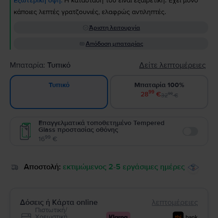
Εξωτερική όψη:
Η κατάστασή του είναι εξαιρετική. Έχει μόνο
κάποιες λεπτές γρατζουνιές, ελαφρώς αντιληπτές.
Άριστη λειτουργία
Απόδοση μπαταρίας
Μπαταρία:
Τυπικό
Δείτε λεπτομέρειες
Μπαταρία 100%
Τυπικό
99
28
€
99
32
€
Επαγγελματικά τοποθετημένο Tempered
Glass προστασίας οθόνης
Enable
99
16
€
Αποστολή:
εκτιμώμενος 2-5 εργάσιμες ημέρες
Δόσεις ή Κάρτα online
λεπτομέρειες
Πιστωτική/
Χρεωστική