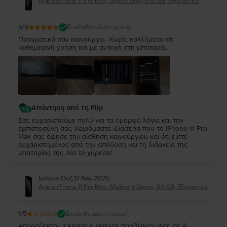
Apple iPhone 11 Pro Max, Space Gray, 512 GB, Εξαιρετικό
5
/5
Επαληθευμένη κριτική
Πραγματικά σαν καινούργιο. Χωρίς κολλήματα σε
καθημερινή χρήση και με αντοχή στη μπαταρία.
Απάντηση από τη Flip
Σας ευχαριστούμε πολύ για τα όμορφα λόγια και την
εμπιστοσύνη σας Χαιρόμαστε ιδιαίτερα που το iPhone 11 Pro
Max σας άφησε την αίσθηση καινούργιου και ότι είστε
ευχαριστημένος από την απόδοση και τη διάρκεια της
μπαταρίας της. Να το χαρείτε!
Ιωαννα Ουζ
,
17 Nov 2025
Apple iPhone 11 Pro Max, Midnight Green, 64 GB, Εξαιρετικό
1
/5
Επαληθευμένη κριτική
Απαραδεκτοι...τ κινητο εμφανισε προβλημα μεσα σε 4