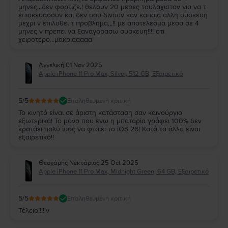
μηνες...δεν φορτιζε.! θελουν 20 μερες τουλαχιστον για να τ
επισκευασουν και δεν σου δινουν καν καποια αλλη συσκευη
μεχρι ν επιλυθει τ προβλημα,,,!! με αποτελεσμα μεσα σε 4
μηνες ν πρεπει να ξαναγορασω συσκευη!!!! οτι
χειροτερο...μακριααααα
Αγγελική
,
01 Nov 2025
Apple iPhone 11 Pro Max, Silver, 512 GB, Εξαιρετικό
5
/5
Επαληθευμένη κριτική
Το κινητό είναι σε άριστη κατάσταση σαν καινούργιο
εξωτερικά! Το μόνο που ενω η μπαταρία γράφει 100% δεν
κρατάει πολύ ίσος να φταίει το iOS 26! Κατά τα άλλα είναι
εξαιρετικό!!
Θεοχάρης Νεκτάριος
,
25 Oct 2025
Apple iPhone 11 Pro Max, Midnight Green, 64 GB, Εξαιρετικό
5
/5
Επαληθευμένη κριτική
Τέλειο!!!!’ν