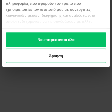
πληροφορίες που αφορούν τον τρόπο που
χρησιμοποιείτε τον ιστότοπό μας με συνεργάτες
κοινωνικών μέσων, διαφήμισης και αναλύσεων, οι
οποίοι ενδεχομένως να τις συνδυάσουν με άλλες
πληροφορίες που τους έχετε παραχωρήσει ή τις οποίες
έχουν συλλέξει σε σχέση με την από μέρους σας χρήση
των υπηρεσιών τους.
Να επιτρέπονται όλα
Άρνηση