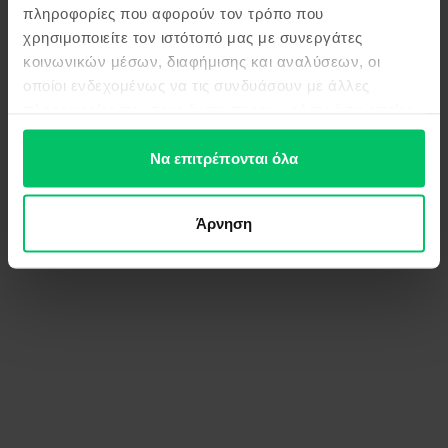
πληροφορίες που αφορούν τον τρόπο που
χρησιμοποιείτε τον ιστότοπό μας με συνεργάτες
κοινωνικών μέσων, διαφήμισης και αναλύσεων, οι
οποίοι ενδεχομένως να τις συνδυάσουν με άλλες
πληροφορίες που τους έχετε παραχωρήσει ή τις οποίες
έχουν συλλέξει σε σχέση με την από μέρους σας χρήση
των υπηρεσιών τους.
Να επιτρέπονται όλα
Άρνηση