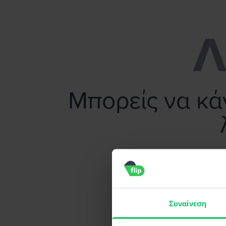
Flip.gr - Πούλησε το smartphone σου χωρίς κόπο!
Λ
Μπορείς να κάν
Συναίνεση