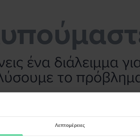
υπούμαστ
εις ένα διάλειμμα γι
λύσουμε το πρόβλημ
Λεπτομέρειες