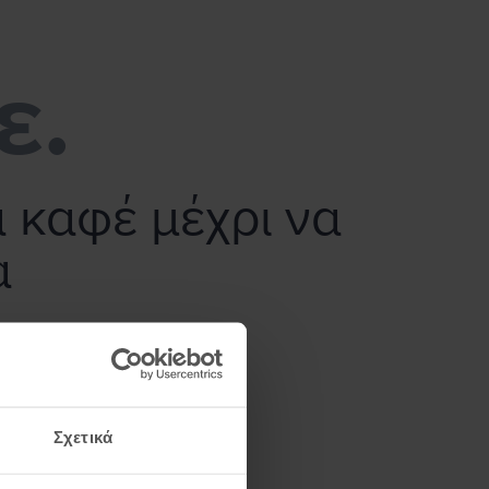
ε.
α καφέ μέχρι να
α
Σχετικά