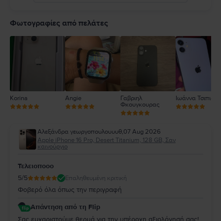
5
4
Φωτογραφίες από πελάτες
3
2
1
Korina
Angie
Γαβριηλ
Ιωάννα Τσιπιανί
Φκουγκουρας
Αλεξάνδρα γεωργοπουλουυυθ
,
07 Aug 2026
Apple iPhone 16 Pro, Desert Titanium, 128 GB, Σαν
καινούργιο
Τελειοποοο
5
/5
Επαληθευμένη κριτική
Φοβερό όλα όπως την περιγραφή
Απάντηση από τη Flip
Σας ευχαριστούμε θερμά για την υπέροχη αξιολόγησή σας!