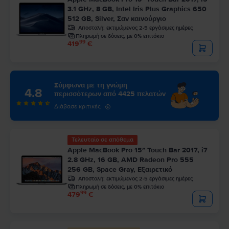
3.1 GHz, 8 GB, Intel Iris Plus Graphics 650
512 GB, Silver, Σαν καινούργιο
Αποστολή:
εκτιμώμενος 2-5 εργάσιμες ημέρες
Πληρωμή σε δόσεις, με 0% επιτόκιο
99
419
€
Σύμφωνα με τη γνώμη
4.8
περισσότερων από 4425 πελατών
Διάβασε κριτικές
Τελευταίο σε απόθεμα
Apple MacBook Pro 15″ Touch Bar 2017, i7
2.8 GHz, 16 GB, AMD Radeon Pro 555
256 GB, Space Gray, Εξαιρετικό
Αποστολή:
εκτιμώμενος 2-5 εργάσιμες ημέρες
Πληρωμή σε δόσεις, με 0% επιτόκιο
99
479
€