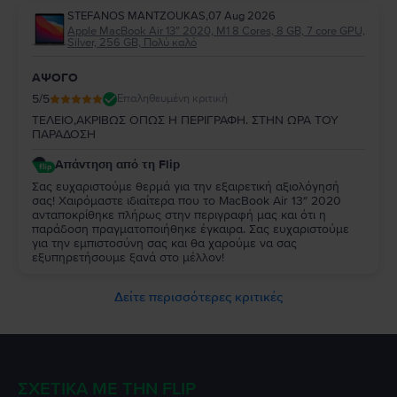
STEFANOS MANTZOUKAS
,
07 Aug 2026
Apple MacBook Air 13″ 2020, M1 8 Cores, 8 GB, 7 core GPU,
Silver, 256 GB, Πολύ καλό
ΑΨΟΓΟ
5
/5
Επαληθευμένη κριτική
ΤΕΛΕΙΟ,ΑΚΡΙΒΩΣ ΟΠΩΣ Η ΠΕΡΙΓΡΑΦΗ. ΣΤΗΝ ΩΡΑ ΤΟΥ
ΠΑΡΑΔΟΣΗ
Απάντηση από τη Flip
Σας ευχαριστούμε θερμά για την εξαιρετική αξιολόγησή
σας! Χαιρόμαστε ιδιαίτερα που το MacBook Air 13″ 2020
ανταποκρίθηκε πλήρως στην περιγραφή μας και ότι η
παράδοση πραγματοποιήθηκε έγκαιρα. Σας ευχαριστούμε
για την εμπιστοσύνη σας και θα χαρούμε να σας
εξυπηρετήσουμε ξανά στο μέλλον!
Δείτε περισσότερες κριτικές
ΣΧΕΤΙΚΆ ΜΕ ΤΗΝ FLIP