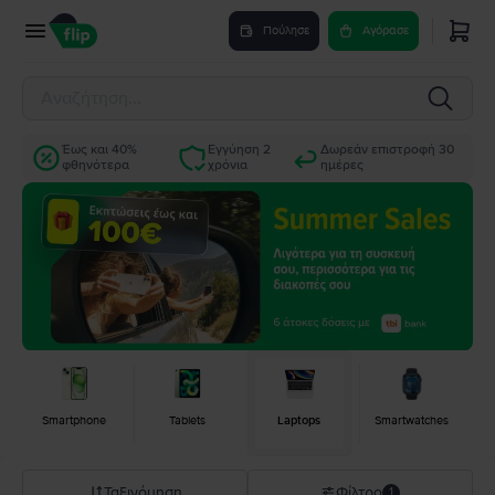
Πούλησε
Αγόρασε
Έως και 40%
Εγγύηση 2
Δωρεάν επιστροφή 30
φθηνότερα
χρόνια
ημέρες
Smartphone
Tablets
Laptops
Smartwatches
Ταξινόμηση
Φίλτρο
1