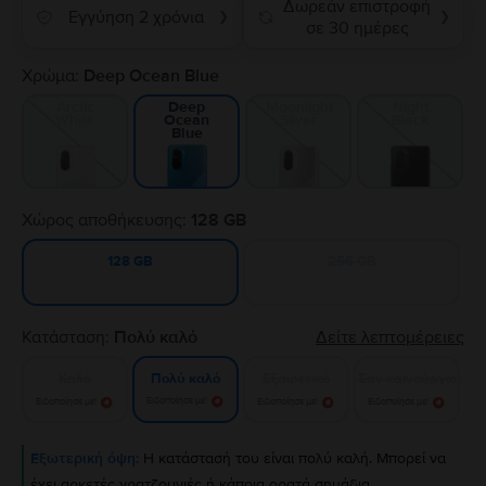
Δωρεάν επιστροφή
Εγγύηση 2 χρόνια
❯
❯
σε 30 ημέρες
Χρώμα:
Deep Ocean Blue
Arctic
Moonlight
Night
Deep
White
Silver
Black
Ocean
Blue
Χώρος αποθήκευσης:
128 GB
256 GB
128 GB
Κατάσταση:
Πολύ καλό
Δείτε λεπτομέρειες
Καλό
Εξαιρετικό
Σαν καινούργιο
Πολύ καλό
Ειδοποίησε με!
Ειδοποίησε με!
Ειδοποίησε με!
Ειδοποίησε με!
Εξωτερική όψη:
Η κατάστασή του είναι πολύ καλή. Μπορεί να
έχει αρκετές γρατζουνιές ή κάποια ορατά σημάδια.