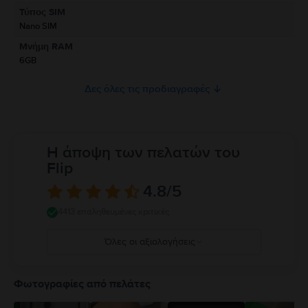
Πληροφορίες σχετικά με τις προειδοποιήσεις ασφαλείας που αφορούν
Τύπος SIM
το προϊόν.
Nano SIM
Προς το παρόν, δεν υπάρχουν διαθέσιμες πληροφορίες σχετικά με την
Μνήμη RAM
ασφάλεια του προϊόντος.
6GB
Δες όλες τις προδιαγραφές
Η άποψη των πελατών του
Flip
4.8
/5
4413 επαληθευμένες κριτικές
Όλες οι αξιολογήσεις
5
4
Φωτογραφίες από πελάτες
3