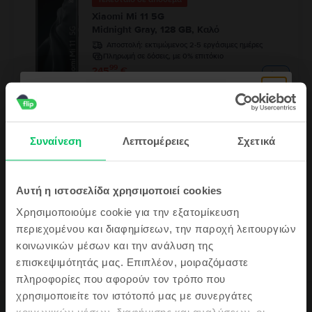
Xiaomi Mi 11 5G
Midnight Gray, 128 GB, Καλό
Αποστολή:
εκτιμώμενος 2-5 εργάσιμες ημέρες
Πληρωμή σε δόσεις, με 0% επιτόκιο
99
245
€
Τελευταίο σε απόθεμα
Xiaomi Redmi Note 13 Pro Plus 5G Dual
Sim
Συναίνεση
Λεπτομέρειες
Σχετικά
Aurora Purple, 512 GB, Εξαιρετικό
Αποστολή:
εκτιμώμενος 2-5 εργάσιμες ημέρες
Πληρωμή σε δόσεις, με 0% επιτόκιο
99
269
€
Αυτή η ιστοσελίδα χρησιμοποιεί cookies
Χρησιμοποιούμε cookie για την εξατομίκευση
περιεχομένου και διαφημίσεων, την παροχή λειτουργιών
κοινωνικών μέσων και την ανάλυση της
Κάνε εγγραφή &
επισκεψιμότητάς μας. Επιπλέον, μοιραζόμαστε
πληροφορίες που αφορούν τον τρόπο που
Κέρδισε!
χρησιμοποιείτε τον ιστότοπό μας με συνεργάτες