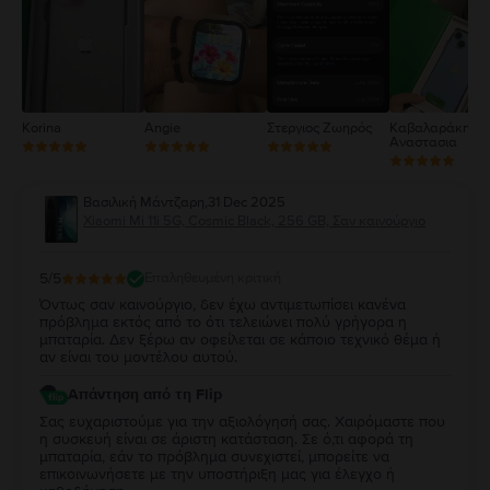
2
1
Korina
Angie
Στεργιος Ζωηρός
Καβαλαράκη
Αναστασια
Βασιλική Μάντζαρη
,
31 Dec 2025
Xiaomi Mi 11i 5G, Cosmic Black, 256 GB, Σαν καινούργιο
5
/5
Επαληθευμένη κριτική
Όντως σαν καινούργιο, δεν έχω αντιμετωπίσει κανένα
πρόβλημα εκτός από το ότι τελειώνει πολύ γρήγορα η
μπαταρία. Δεν ξέρω αν οφείλεται σε κάποιο τεχνικό θέμα ή
αν είναι του μοντέλου αυτού.
Απάντηση από τη Flip
Σας ευχαριστούμε για την αξιολόγησή σας. Χαιρόμαστε που
η συσκευή είναι σε άριστη κατάσταση. Σε ό,τι αφορά τη
μπαταρία, εάν το πρόβλημα συνεχιστεί, μπορείτε να
επικοινωνήσετε με την υποστήριξη μας για έλεγχο ή