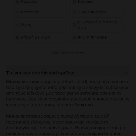
Κάμερες
Ιστορικό
Μπαταρία
Συνδεσιμότητα
Εξωτερική αισθητική
Ήχος
όψη
Επαφή με υγρά
IMEI & firmware
Δες όλα τα τεστ
Τι είναι ένα refurbished προϊόν;
Μια ανακατασκευασμένη (refurbished) συσκευή είναι αυτή
που έχει ήδη χρησιμοποιηθεί και έχει ελεγχθεί ενδελεχώς
από τους ειδικούς μας τόσο για το software όσο και το
hardware. Εάν είναι αναγκαίο η συσκευή επισκευάζεται με
καινούργια, πιστοποιημένα ανταλλακτικά.
Μια ανακατασκευασμένη συσκευή περνά έως 67
ποιοτικούς ελέγχους, πιστοποιώντας την άριστη
λειτουργία της, σαν καινούργια. Η μόνη διαφορά από μια
ολοκαίνουργια συσκευή είναι κάποια ελαφριά σημάδια