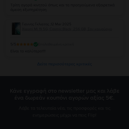
Τρίτη αγορά κινητού όπως και τα προηγούμενα εξαιρετικά
άμεση εξυπηρέτηση
Γιαννης Γκλιατης
,
12 Mar 2025
Xiaomi Mi 11i 5G, Cosmic Black, 256 GB, Σαν καινούργιο
5
/5
Επαληθευμένη κριτική
Είναι το καλύτερο!!!!
Δείτε περισσότερες κριτικές
Κάνε εγγραφή στο newsletter μας και λάβε
ένα δωρεάν κουπόνι αγορών αξίας 5€.
Λάβε τα τελευταία νέα, τις προσφορές και τις
ενημερώσεις μέχρι να πεις Flip!