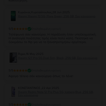
καθοδήγηση.
Κυριάκος Κυριτσόπουλος
,
28 Jun 2025
Xiaomi Xiaomi 13 5G, Flora Green, 256 GB, Σαν καινούργιο
5
/5
Επαληθευμένη κριτική
Τηλέφωνο σαν καινούριο. Η παράδοση ήταν υποδειγματική.
Η αναλογία ποιότητας τιμής είναι πολύ καλή. Πείστηκα να
δοκιμάσω το flip για να το ξαναπροτιμήσω αργότερα.
Rigas
,
16 May 2025
Xiaomi 12T Pro 5G Dual Sim, Black, 256 GB, Σαν καινούργιο
5
/5
Επαληθευμένη κριτική
Άψογο τέλειο σάν καινούργιο όπως το λένε!
ΚΩΝΣΤΑΝΤΙΝΟΣ
,
22 Apr 2025
Xiaomi Redmi Note 12 Pro Plus 5G, Iceberg Blue, 256 GB,
Σαν καινούργιο
5
/5
Επαληθευμένη κριτική