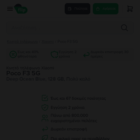
Πούλησε
Αγόρασε
Κινητά τηλέφωνα
/
Xiaomi
/
Poco F3 5G
Έως και 40%
Εγγύηση 2
Δωρεάν επιστροφή 30
φθηνότερα
χρόνια
ημέρες
Κινητό τηλέφωνο Xiaomi
Poco F3 5G
Deep Ocean Blue, 128 GB, Πολύ καλό