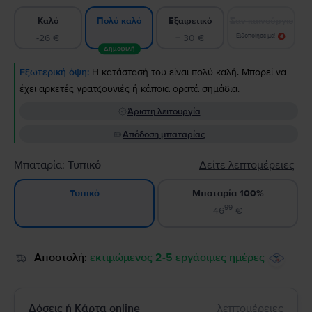
Καλό
Εξαιρετικό
Σαν καινούργιο
Πολύ καλό
-26 €
+ 30 €
Ειδοποίησε με!
Δημοφιλή
Εξωτερική όψη:
Η κατάστασή του είναι πολύ καλή. Μπορεί να
έχει αρκετές γρατζουνιές ή κάποια ορατά σημάδια.
Άριστη λειτουργία
Απόδοση μπαταρίας
Μπαταρία:
Τυπικό
Δείτε λεπτομέρειες
Μπαταρία 100%
Τυπικό
99
46
€
Αποστολή:
εκτιμώμενος 2-5 εργάσιμες ημέρες
Δόσεις ή Κάρτα online
λεπτομέρειες