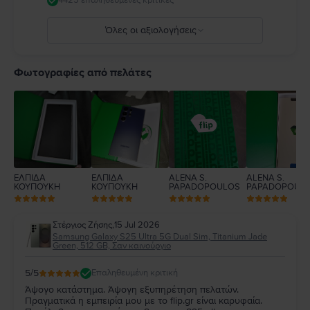
4425 επαληθευμένες κριτικές
Όλες οι αξιολογήσεις
5
4
Φωτογραφίες από πελάτες
3
2
1
ΕΛΠΙΔΑ
ΕΛΠΙΔΑ
ALENA S.
ALENA S.
ΚΟΥΠΟΥΚΗ
ΚΟΥΠΟΥΚΗ
PAPADOPOULOS
PAPADOPOUL
Στέργιος Ζήσης
,
15 Jul 2026
Samsung Galaxy S25 Ultra 5G Dual Sim, Titanium Jade
Green, 512 GB, Σαν καινούργιο
5
/5
Επαληθευμένη κριτική
Άψογο κατάστημα. Άψογη εξυπηρέτηση πελατών.
Πραγματικά η εμπειρία μου με το flip.gr είναι καρυφαία.