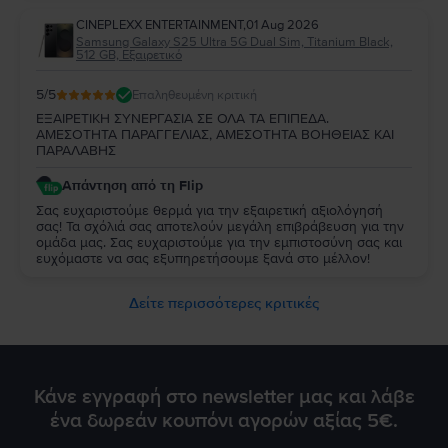
CINEPLEXX ENTERTAINMENT
,
01 Aug 2026
Samsung Galaxy S25 Ultra 5G Dual Sim, Titanium Black,
512 GB, Εξαιρετικό
5
/5
Επαληθευμένη κριτική
ΕΞΑΙΡΕΤΙΚΗ ΣΥΝΕΡΓΑΣΙΑ ΣΕ ΟΛΑ ΤΑ ΕΠΙΠΕΔΑ.
ΑΜΕΣΟΤΗΤΑ ΠΑΡΑΓΓΕΛΙΑΣ, ΑΜΕΣΟΤΗΤΑ ΒΟΗΘΕΙΑΣ ΚΑΙ
ΠΑΡΑΛΑΒΗΣ
Απάντηση από τη Flip
Σας ευχαριστούμε θερμά για την εξαιρετική αξιολόγησή
σας! Τα σχόλιά σας αποτελούν μεγάλη επιβράβευση για την
ομάδα μας. Σας ευχαριστούμε για την εμπιστοσύνη σας και
ευχόμαστε να σας εξυπηρετήσουμε ξανά στο μέλλον!
Δείτε περισσότερες κριτικές
Κάνε εγγραφή στο newsletter μας και λάβε
ένα δωρεάν κουπόνι αγορών αξίας 5€.