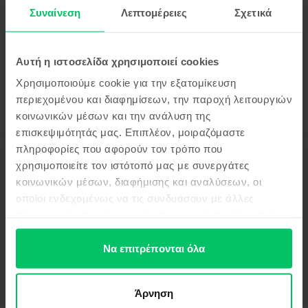
Αποστολή:
εκτιμώμενος 2-5 εργάσιμες ημέρες
Συναίνεση
Λεπτομέρειες
Σχετικά
Πληρωμή σε δόσεις, με 0% επιτόκιο
Πιο οικονομικό από το καινούργιο 260 €
99
425
€
Αυτή η ιστοσελίδα χρησιμοποιεί cookies
Χρησιμοποιούμε cookie για την εξατομίκευση
περιεχομένου και διαφημίσεων, την παροχή λειτουργιών
κοινωνικών μέσων και την ανάλυση της
επισκεψιμότητάς μας. Επιπλέον, μοιραζόμαστε
πληροφορίες που αφορούν τον τρόπο που
χρησιμοποιείτε τον ιστότοπό μας με συνεργάτες
Περιγραφή
κοινωνικών μέσων, διαφήμισης και αναλύσεων, οι
Κινητό τηλέφωνο Samsung Galaxy S25 Ultra 5G Dual Sim, Titanium
Black, 512 GB, Πολύ καλό
οποίοι ενδεχομένως να τις συνδυάσουν με άλλες
πληροφορίες που τους έχετε παραχωρήσει ή τις οποίες
Δες περισσότερες λεπτομέρειες
έχουν συλλέξει σε σχέση με την από μέρους σας χρήση
Πληροφορίες Συμμόρφωσης Προϊόντος
των υπηρεσιών τους.
Να επιτρέπονται όλα
Πληροφορίες Ασφάλειας Προϊόντος
Προδιαγραφές
Άρνηση