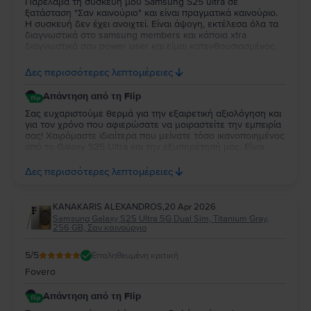
Παρέλαβα τη συσκευή μου Samsung S25 ultra σε
ξατάσταση "Σαν καινούριο" και είναι πραγματικά καινούριο.
Η συσκευή δεν έχει ανοιχτεί. Είναι άψογη, εκτέλεσα όλα τα
διαγνωστικά στο samsung members και κάποια xtra
διαγνωστικά σαν power user και είμαι κατενθουσιασμένος.
Συγχαρητήρια σε όλη την ομάδα του flip.gr, συνιστώ
ανεπιφύλακτα να δοκιμάσετε το συγκεκριμένο κατάστημα.
Δες περισσότερες λεπτομέρειες
Αν κάτι δεν σας ταιριάζει μπορείτε να επιστρέψετε τη
συσκευή εντός 30 ημερών. Έχω 2 χρόνια εγγύηση από το
Απάντηση από τη Flip
flip.gr και επίσης η συσκευή είναι ακόμη εντός της εγγύησης
της samsung. Ένα μεγάλο ευχαριστώ σε όλη την ομάδα του
Σας ευχαριστούμε θερμά για την εξαιρετική αξιολόγηση και
flip.gr. Η συνολική μου εμπειρία είναι 10+!!
για τον χρόνο που αφιερώσατε να μοιραστείτε την εμπειρία
σας! Χαιρόμαστε ιδιαίτερα που μείνατε τόσο ικανοποιημένος
από το Galaxy S25 Ultra και την εξυπηρέτησή μας. Είναι
μεγάλη μας χαρά να γνωρίζουμε ότι το Samsung S25 Ultra
ανταποκρίθηκε πλήρως στις προσδοκίες σας και ότι η
Δες περισσότερες λεπτομέρειες
συνολική εμπειρία σας με τη Flip ήταν τόσο θετική. Σας
ευχαριστούμε για την εμπιστοσύνη και τη σύστασή σας! Να
το χαρείτε και θα είμαστε πάντα στη διάθεσή σας για
KANAKARIS ALEXANDROS
,
20 Apr 2026
οτιδήποτε χρειαστείτε στο μέλλον.
Samsung Galaxy S25 Ultra 5G Dual Sim, Titanium Gray,
256 GB, Σαν καινούργιο
5
/5
Επαληθευμένη κριτική
Fovero
Απάντηση από τη Flip