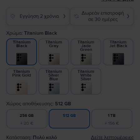
Δωρεάν επιστροφή
Εγγύηση 2 χρόνια
❯
❯
σε 30 ημέρες
Χρώμα:
Titanium Black
Titanium
Titanium
Titanium
Titanium
Gray
Jade
Jet Black
Black
Green
Titanium
Titanium
Titanium
Pink Gold
Silver
White
Blue
Silver
Χώρος αποθήκευσης:
512 GB
256 GB
1 TB
512 GB
+ 20 €
+ 156 €
Κατάσταση:
Πολύ καλό
Δείτε λεπτομέρειες