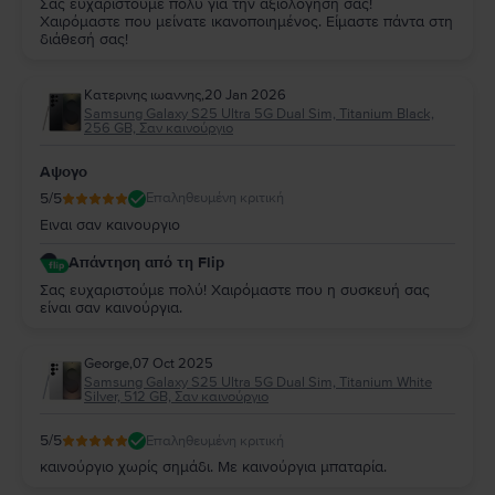
Σας ευχαριστούμε πολύ για την αξιολόγησή σας!
Χαιρόμαστε που μείνατε ικανοποιημένος. Είμαστε πάντα στη
διάθεσή σας!
Κατερινης ιωαννης
,
20 Jan 2026
Samsung Galaxy S25 Ultra 5G Dual Sim, Titanium Black,
256 GB, Σαν καινούργιο
Αψογο
5
/5
Επαληθευμένη κριτική
Ειναι σαν καινουργιο
Απάντηση από τη Flip
Σας ευχαριστούμε πολύ! Χαιρόμαστε που η συσκευή σας
είναι σαν καινούργια.
George
,
07 Oct 2025
Samsung Galaxy S25 Ultra 5G Dual Sim, Titanium White
Silver, 512 GB, Σαν καινούργιο
5
/5
Επαληθευμένη κριτική
καινούργιο χωρίς σημάδι. Με καινούργια μπαταρία.