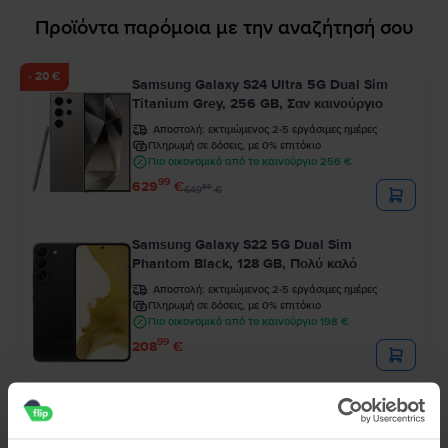
Προϊόντα παρόμοια με την αναζήτησή σου
- 20 €
Samsung Galaxy S24 Ultra 5G Dual Sim
Titanium Grey, 256 GB, Σαν καινούργιο
Αποστολή:
εκτιμώμενος 2-5 εργάσιμες ημέρες
Πληρωμή σε δόσεις, με 0% επιτόκιο
Πιο οικονομικό από το καινούργιο 256 €
99
629
€
99
649
€
Samsung Galaxy S22 5G Dual Sim
Phantom Black, 128 GB, Πολύ καλό
Αποστολή:
εκτιμώμενος 2-5 εργάσιμες ημέρες
Πληρωμή σε δόσεις, με 0% επιτόκιο
Πιο οικονομικό από το καινούργιο 198 €
99
208
€
Samsung Galaxy S22 Ultra 5G Dual Sim
Phantom Black, 256 GB, Εξαιρετικό