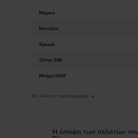
Πληροφορίες σχετικά με τις προειδοποιήσεις ασφαλείας πο
Παρακαλώ διαβάστε το εγχειρίδιο.
Μάρκα
Μοντέλο
Χρώμα
Τύπος SIM
Μνήμη RAM
Δες όλες τις προδιαγραφές
Η άποψη των πελατών το