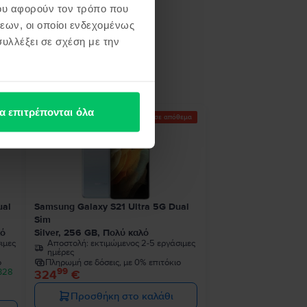
ου αφορούν τον τρόπο που
εων, οι οποίοι ενδεχομένως
υλλέξει σε σχέση με την
ή σου
α επιτρέπονται όλα
Τελευταίο σε απόθεμα
ual
Samsung Galaxy S21 Ultra 5G Dual
Sim
κό
Silver, 256 GB, Πολύ καλό
ιμες
Αποστολή:
εκτιμώμενος 2-5 εργάσιμες
ημέρες
ο
Πληρωμή σε δόσεις, με 0% επιτόκιο
99
 328
324
€
Προσθήκη στο καλάθι