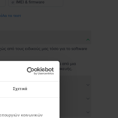
IMEI & firmware
 όλα τα τεστ
χώς από τους ειδικούς μας τόσο για το software
 σαν καινούργια. Η μόνη διαφορά από μια
ν άψογη λειτουργικότητα της συσκευής.
Σχετικά
λειτουργιών κοινωνικών