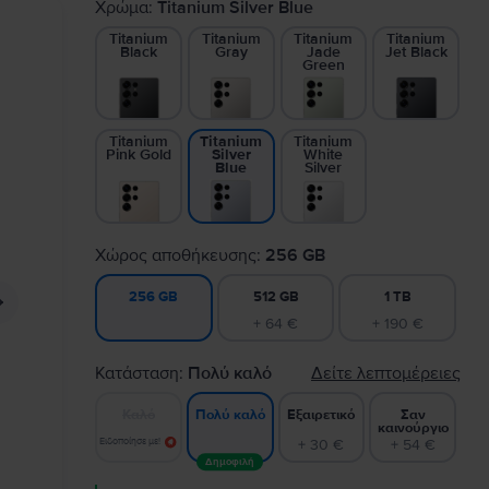
Χρώμα:
Titanium Silver Blue
Titanium
Titanium
Titanium
Titanium
Black
Gray
Jade
Jet Black
Green
Titanium
Titanium
Titanium
Pink Gold
White
Silver
Silver
Blue
Χώρος αποθήκευσης:
256 GB
512 GB
1 TB
256 GB
+ 64 €
+ 190 €
Κατάσταση:
Πολύ καλό
Δείτε λεπτομέρειες
Καλό
Εξαιρετικό
Σαν
Πολύ καλό
καινούργιο
Ειδοποίησε με!
+ 30 €
+ 54 €
Δημοφιλή