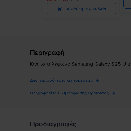
Προσθήκη στο καλάθι
Περιγραφή
Κινητό τηλέφωνο Samsung Galaxy S25 Ultra
Δες περισσότερες λεπτομέρειες
Πληροφορίες Συμμόρφωσης Προϊόντος
Πληροφορίες Ασφάλειας Προϊόντος
Προδιαγραφές
Πληροφορίες Ασφάλειας Προϊόντος