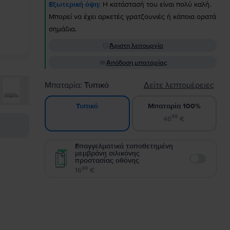
Εξωτερική όψη:
Η κατάστασή του είναι πολύ καλή.
Μπορεί να έχει αρκετές γρατζουνιές ή κάποια ορατά
σημάδια.
Άριστη λειτουργία
Απόδοση μπαταρίας
Μπαταρία:
Τυπικό
Δείτε λεπτομέρειες
Μπαταρία 100%
Τυπικό
99
46
€
Επαγγελματικά τοποθετημένη
μεμβράνη σιλικόνης
προστασίας οθόνης
Enable
99
16
€