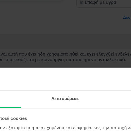
Επαφή με υγρά
Δες
αι αυτή που έχει ήδη χρησιμοποιηθεί και έχει ελεγχθεί ενδελε
υή επισκευάζεται με καινούργια, πιστοποιημένα ανταλλακτικά.
ιοτικούς ελέγχους, πιστοποιώντας την άριστη λειτουργία της,
μάδια φθοράς, όχι όμως ελαττώματα τα οποία θα επηρέαζαν τη
ασκευασμένη συσκευή;
Λεπτομέρειες
;
οιεί cookies
ς συσκευής;
την εξατομίκευση περιεχομένου και διαφημίσεων, την παροχή 