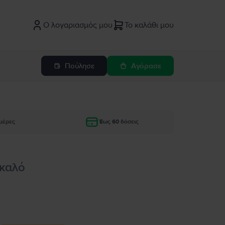
Ο λογαριασμός μου
Το καλάθι μου
Πούλησε
Αγόρασε
μέρες
Έως 60 δόσεις
 καλό