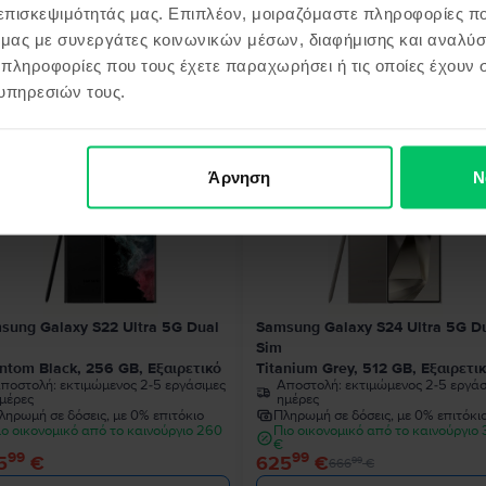
 επισκεψιμότητάς μας. Επιπλέον, μοιραζόμαστε πληροφορίες π
ό μας με συνεργάτες κοινωνικών μέσων, διαφήμισης και αναλύσ
 πληροφορίες που τους έχετε παραχωρήσει ή τις οποίες έχουν σ
όντα παρόμοια με την αναζήτησ
υπηρεσιών τους.
Άρνηση
Ν
- 41 €
sung Galaxy S22 Ultra 5G Dual
Samsung Galaxy S24 Ultra 5G D
Sim
ntom Black, 256 GB, Εξαιρετικό
Titanium Grey, 512 GB, Εξαιρετι
ποστολή:
εκτιμώμενος 2-5 εργάσιμες
Αποστολή:
εκτιμώμενος 2-5 εργάσ
μέρες
ημέρες
ληρωμή σε δόσεις, με 0% επιτόκιο
Πληρωμή σε δόσεις, με 0% επιτόκι
ιο οικονομικό από το καινούργιο 260
Πιο οικονομικό από το καινούργιο
€
99
99
5
€
625
€
99
666
€