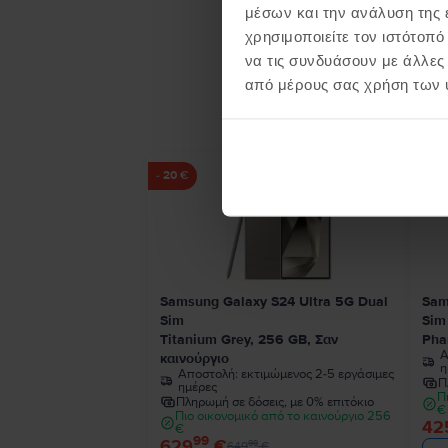
μέσων και την ανάλυση της
χρησιμοποιείτε τον ιστότοπ
να τις συνδυάσουν με άλλες
Προϊ
από μέρους σας χρήση των 
- 20 €
Samsung Galaxy S24 Ultra 5G Dual
Sam
Sim
Sim
Titanium Grey, 256 GB, Σαν
Pha
Α
καινούργιο
η
Αποστολή:
εκτιμώμενος 2-5 εργάσιμες
Π
ημέρες
Π
Πληρωμή σε δόσεις, με 0% επιτόκιο
€
Πιο οικονομικό από το καινούργιο 256
42
€
99
629
€
99
649
€