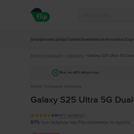
Smartphone
Laptops
Tablets
Smartwatches
Κονσόλες
Συχν
Κινητά τηλέφωνα
Samsung
/
Galaxy S25 Ultra 5G Dua
/
Έως και 40% φθηνότερα
Κινητό τηλέφωνο Samsung
Galaxy S25 Ultra 5G Dual
4.8
4413
κριτικές
97%
των πελατών της Flip συνιστούν το προϊόν