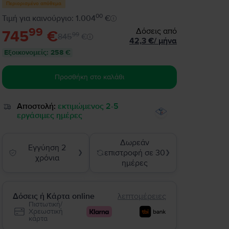
Περιορισμένο απόθεμα
00
Τιμή για καινούργιο: 1.004
€
99
Δόσεις από
745
€
99
845
€
42,3
€
/
μήνα
Εξοικονομείς
:
258 €
Προσθήκη στο καλάθι
Αποστολή:
εκτιμώμενος 2-5
εργάσιμες ημέρες
Δωρεάν
Εγγύηση 2
επιστροφή σε 30
❯
❯
χρόνια
ημέρες
Δόσεις ή Κάρτα online
λεπτομέρειες
Πιστωτική/
Χρεωστική
κάρτα