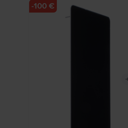
-
100 €