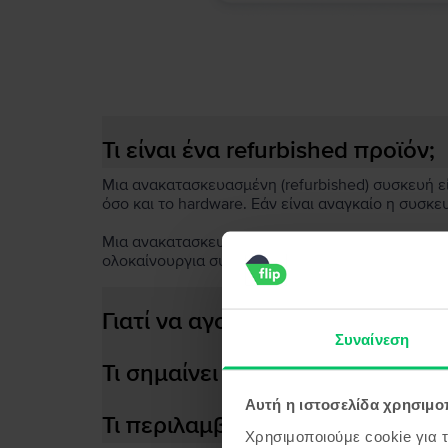
Τι είναι ένα refurbished προϊόν;
Μια ανακατασκευασμένη (refurbished) συσκευή είν
όσο και το hardware. Εάν είναι αναγκαίο η συσκε
Μια ανακατασκευασμένη συσκευή περνά έως 67 πο
ολοκαίνουργια συσκευή είναι κάποια ελαφριά ση
Γιατί να αγοράσεις μια ανακατ
Συναίνεση
Τι σημαίνει αποδοτική μπαταρία
Αυτή η ιστοσελίδα χρησιμοπ
Τι περιλαμβάνεται στο κουτί τη
Χρησιμοποιούμε cookie για 