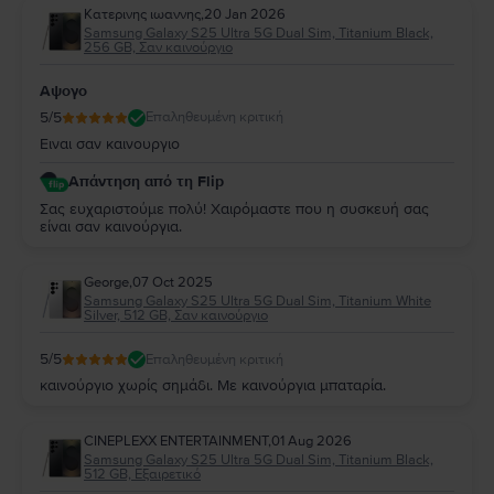
Κατερινης ιωαννης
,
20 Jan 2026
Samsung Galaxy S25 Ultra 5G Dual Sim, Titanium Black,
256 GB, Σαν καινούργιο
Αψογο
5
/5
Επαληθευμένη κριτική
Ειναι σαν καινουργιο
Απάντηση από τη Flip
Σας ευχαριστούμε πολύ! Χαιρόμαστε που η συσκευή σας
είναι σαν καινούργια.
George
,
07 Oct 2025
Samsung Galaxy S25 Ultra 5G Dual Sim, Titanium White
Silver, 512 GB, Σαν καινούργιο
5
/5
Επαληθευμένη κριτική
καινούργιο χωρίς σημάδι. Με καινούργια μπαταρία.
CINEPLEXX ENTERTAINMENT
,
01 Aug 2026
Samsung Galaxy S25 Ultra 5G Dual Sim, Titanium Black,
512 GB, Εξαιρετικό