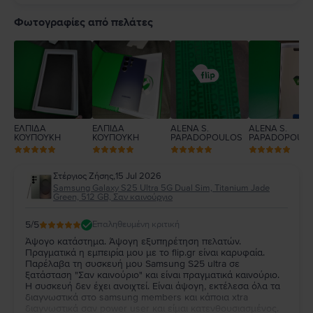
5
4
Φωτογραφίες από πελάτες
3
2
1
ΕΛΠΙΔΑ
ΕΛΠΙΔΑ
ALENA S.
ALENA S.
ΚΟΥΠΟΥΚΗ
ΚΟΥΠΟΥΚΗ
PAPADOPOULOS
PAPADOPOUL
Στέργιος Ζήσης
,
15 Jul 2026
Samsung Galaxy S25 Ultra 5G Dual Sim, Titanium Jade
Green, 512 GB, Σαν καινούργιο
5
/5
Επαληθευμένη κριτική
Άψογο κατάστημα. Άψογη εξυπηρέτηση πελατών.
Πραγματικά η εμπειρία μου με το flip.gr είναι καρυφαία.
Παρέλαβα τη συσκευή μου Samsung S25 ultra σε
ξατάσταση "Σαν καινούριο" και είναι πραγματικά καινούριο.
Η συσκευή δεν έχει ανοιχτεί. Είναι άψογη, εκτέλεσα όλα τα
διαγνωστικά στο samsung members και κάποια xtra
διαγνωστικά σαν power user και είμαι κατενθουσιασμένος.