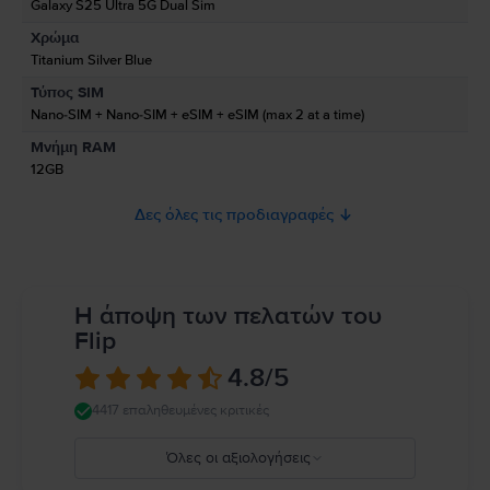
Galaxy S25 Ultra 5G Dual Sim
Χρώμα
Πληροφορίες Ασφάλειας Προϊόντος
Titanium Silver Blue
Πληροφορίες σχετικά με τις προειδοποιήσεις ασφαλείας που αφορούν
Τύπος SIM
το προϊόν.
Nano-SIM + Nano-SIM + eSIM + eSIM (max 2 at a time)
Παρακαλώ διαβάστε το εγχειρίδιο.
Μνήμη RAM
12GB
Δες όλες τις προδιαγραφές
Η άποψη των πελατών του
Flip
4.8
/5
4417 επαληθευμένες κριτικές
Όλες οι αξιολογήσεις