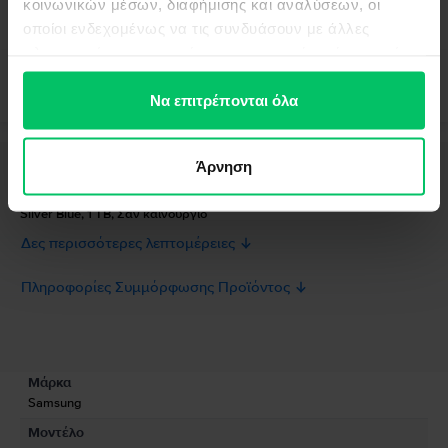
κοινωνικών μέσων, διαφήμισης και αναλύσεων, οι
οποίοι ενδεχομένως να τις συνδυάσουν με άλλες
πληροφορίες που τους έχετε παραχωρήσει ή τις οποίες
έχουν συλλέξει σε σχέση με την από μέρους σας χρήση
των υπηρεσιών τους.
Να επιτρέπονται όλα
Άρνηση
Περιγραφή
Κινητό τηλέφωνο Samsung Galaxy S25 Ultra 5G Dual Sim, Titanium
Silver Blue, 1 TB, Σαν καινούργιο
Δες περισσότερες λεπτομέρειες
Πληροφορίες Συμμόρφωσης Προϊόντος
Πληροφορίες Ασφάλειας Προϊόντος
Προδιαγραφές
Μάρκα
Πληροφορίες Κατασκευαστή
Samsung
Μοντέλο
Πληροφορίες Υπεύθυνου Προσώπου