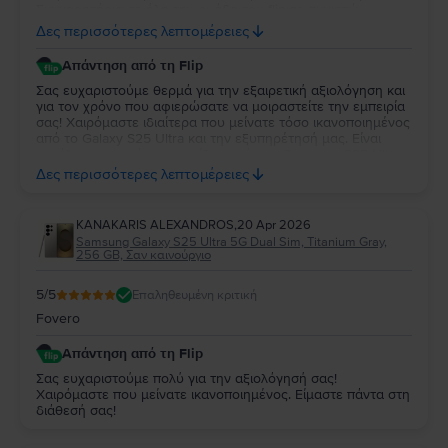
Συγχαρητήρια σε όλη την ομάδα του flip.gr, συνιστώ
ανεπιφύλακτα να δοκιμάσετε το συγκεκριμένο κατάστημα.
Δες περισσότερες λεπτομέρειες
Αν κάτι δεν σας ταιριάζει μπορείτε να επιστρέψετε τη
συσκευή εντός 30 ημερών. Έχω 2 χρόνια εγγύηση από το
Απάντηση από τη Flip
flip.gr και επίσης η συσκευή είναι ακόμη εντός της εγγύησης
της samsung. Ένα μεγάλο ευχαριστώ σε όλη την ομάδα του
Σας ευχαριστούμε θερμά για την εξαιρετική αξιολόγηση και
flip.gr. Η συνολική μου εμπειρία είναι 10+!!
για τον χρόνο που αφιερώσατε να μοιραστείτε την εμπειρία
σας! Χαιρόμαστε ιδιαίτερα που μείνατε τόσο ικανοποιημένος
από το Galaxy S25 Ultra και την εξυπηρέτησή μας. Είναι
μεγάλη μας χαρά να γνωρίζουμε ότι το Samsung S25 Ultra
ανταποκρίθηκε πλήρως στις προσδοκίες σας και ότι η
Δες περισσότερες λεπτομέρειες
συνολική εμπειρία σας με τη Flip ήταν τόσο θετική. Σας
ευχαριστούμε για την εμπιστοσύνη και τη σύστασή σας! Να
το χαρείτε και θα είμαστε πάντα στη διάθεσή σας για
KANAKARIS ALEXANDROS
,
20 Apr 2026
οτιδήποτε χρειαστείτε στο μέλλον.
Samsung Galaxy S25 Ultra 5G Dual Sim, Titanium Gray,
256 GB, Σαν καινούργιο
5
/5
Επαληθευμένη κριτική
Fovero
Απάντηση από τη Flip
Σας ευχαριστούμε πολύ για την αξιολόγησή σας!
Χαιρόμαστε που μείνατε ικανοποιημένος. Είμαστε πάντα στη
διάθεσή σας!