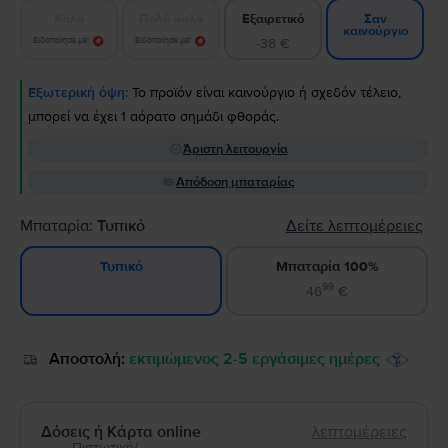
Καλό
Πολύ καλό
Εξαιρετικό
Σαν
καινούργιο
Ειδοποίησε με!
Ειδοποίησε με!
-38 €
Εξωτερική όψη:
Το προϊόν είναι καινούργιο ή σχεδόν τέλειο,
μπορεί να έχει 1 αόρατο σημάδι φθοράς.
Άριστη λειτουργία
Απόδοση μπαταρίας
Μπαταρία:
Τυπικό
Δείτε λεπτομέρειες
Μπαταρία 100%
Τυπικό
99
46
€
Αποστολή:
εκτιμώμενος 2-5 εργάσιμες ημέρες
Δόσεις ή Κάρτα online
λεπτομέρειες
Πιστωτική/