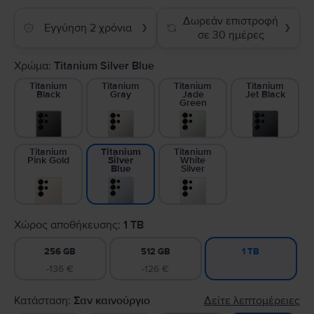
Δωρεάν επιστροφή
Εγγύηση 2 χρόνια
❯
❯
σε 30 ημέρες
Χρώμα:
Titanium Silver Blue
Titanium
Titanium
Titanium
Titanium
Black
Gray
Jade
Jet Black
Green
Titanium
Titanium
Titanium
Pink Gold
White
Silver
Silver
Blue
Χώρος αποθήκευσης:
1 TB
256 GB
512 GB
1 TB
-136 €
-126 €
Κατάσταση:
Σαν καινούργιο
Δείτε λεπτομέρειες