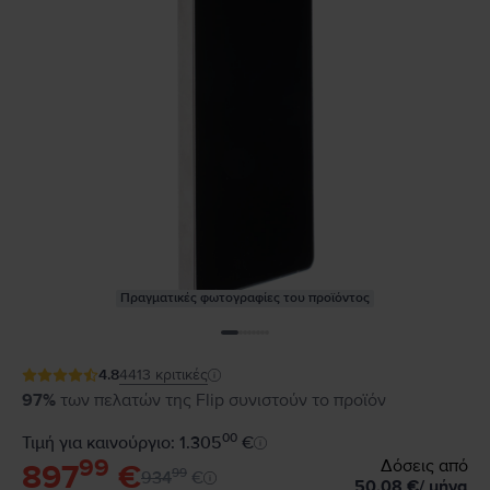
Πραγματικές φωτογραφίες του προϊόντος
4.8
4413
κριτικές
97%
των πελατών της Flip συνιστούν το προϊόν
00
Τιμή για καινούργιο: 1.305
€
99
Δόσεις από
897
€
99
934
€
50,08
€
/
μήνα