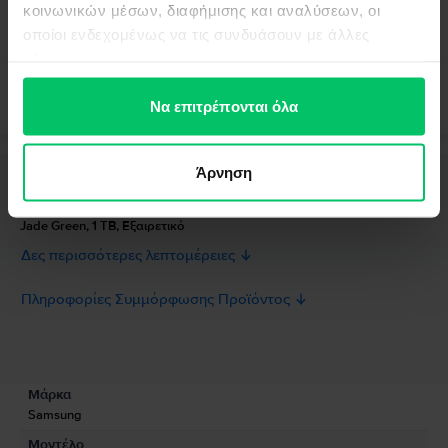
κοινωνικών μέσων, διαφήμισης και αναλύσεων, οι
οποίοι ενδεχομένως να τις συνδυάσουν με άλλες
πληροφορίες που τους έχετε παραχωρήσει ή τις οποίες
έχουν συλλέξει σε σχέση με την από μέρους σας χρήση
των υπηρεσιών τους.
Να επιτρέπονται όλα
Άρνηση
Περιγραφή
Κινητό τηλέφωνο Samsung Galaxy S25 Ultra 5G Dual Sim, Titanium
Jade Green, 1 TB, Εξαιρετικό
Δες περισσότερες λεπτομέρειες
Πληροφορίες Συμμόρφωσης Προϊόντος
Πληροφορίες Ασφάλειας Προϊόντος
Προδιαγραφές
Μάρκα
Πληροφορίες Κατασκευαστή
Samsung
Μοντέλο
Πληροφορίες Υπεύθυνου Προσώπου