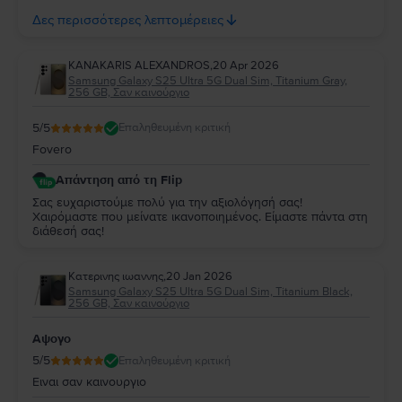
μεγάλη μας χαρά να γνωρίζουμε ότι το Samsung S25 Ultra
ανταποκρίθηκε πλήρως στις προσδοκίες σας και ότι η
Δες περισσότερες λεπτομέρειες
συνολική εμπειρία σας με τη Flip ήταν τόσο θετική. Σας
ευχαριστούμε για την εμπιστοσύνη και τη σύστασή σας! Να
το χαρείτε και θα είμαστε πάντα στη διάθεσή σας για
KANAKARIS ALEXANDROS
,
20 Apr 2026
οτιδήποτε χρειαστείτε στο μέλλον.
Samsung Galaxy S25 Ultra 5G Dual Sim, Titanium Gray,
256 GB, Σαν καινούργιο
5
/5
Επαληθευμένη κριτική
Fovero
Απάντηση από τη Flip
Σας ευχαριστούμε πολύ για την αξιολόγησή σας!
Χαιρόμαστε που μείνατε ικανοποιημένος. Είμαστε πάντα στη
διάθεσή σας!
Κατερινης ιωαννης
,
20 Jan 2026
Samsung Galaxy S25 Ultra 5G Dual Sim, Titanium Black,
256 GB, Σαν καινούργιο
Αψογο
5
/5
Επαληθευμένη κριτική
Ειναι σαν καινουργιο