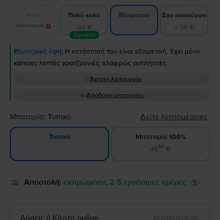
Καλό
Πολύ καλό
Σαν καινούργιο
Εξαιρετικό
Ειδοποίησε με!
-34 €
+ 38 €
Δημοφιλή
Εξωτερική όψη:
Η κατάστασή του είναι εξαιρετική. Έχει μόνο
κάποιες λεπτές γρατζουνιές, ελαφρώς αντιληπτές.
Άριστη λειτουργία
Απόδοση μπαταρίας
Μπαταρία:
Τυπικό
Δείτε λεπτομέρειες
Μπαταρία 100%
Τυπικό
99
46
€
Αποστολή:
εκτιμώμενος 2-5 εργάσιμες ημέρες
Δόσεις ή Κάρτα online
λεπτομέρειες