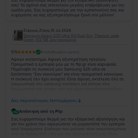
Σας ευχαριστούμε θερμά για την εξαιρετική αξιολόγησή
σας! Τα σχόλιά σας αποτελούν μεγάλη επιβράβευση για την
ομάδα μας. Σας ευχαριστούμε για την εμπιστοσύνη σας και
ευχόμαστε να σας εξυπηρετήσουμε ξανά στο μέλλον!
Στέργιος Ζήσης
,
15 Jul 2026
Samsung Galaxy S25 Ultra 5G Dual Sim, Titanium Jade
Green, 512 GB, Σαν καινούργιο
5
/5
Επαληθευμένη κριτική
Άψογο κατάστημα. Άψογη εξυπηρέτηση πελατών.
Πραγματικά η εμπειρία μου με το flip.gr είναι καρυφαία.
Παρέλαβα τη συσκευή μου Samsung S25 ultra σε
ξατάσταση "Σαν καινούριο" και είναι πραγματικά καινούριο.
Η συσκευή δεν έχει ανοιχτεί. Είναι άψογη, εκτέλεσα όλα τα
διαγνωστικά στο samsung members και κάποια xtra
διαγνωστικά σαν power user και είμαι κατενθουσιασμένος.
Συγχαρητήρια σε όλη την ομάδα του flip.gr, συνιστώ
ανεπιφύλακτα να δοκιμάσετε το συγκεκριμένο κατάστημα.
Δες περισσότερες λεπτομέρειες
Αν κάτι δεν σας ταιριάζει μπορείτε να επιστρέψετε τη
συσκευή εντός 30 ημερών. Έχω 2 χρόνια εγγύηση από το
Απάντηση από τη Flip
flip.gr και επίσης η συσκευή είναι ακόμη εντός της εγγύησης
της samsung. Ένα μεγάλο ευχαριστώ σε όλη την ομάδα του
Σας ευχαριστούμε θερμά για την εξαιρετική αξιολόγηση και
flip.gr. Η συνολική μου εμπειρία είναι 10+!!
για τον χρόνο που αφιερώσατε να μοιραστείτε την εμπειρία
σας! Χαιρόμαστε ιδιαίτερα που μείνατε τόσο ικανοποιημένος
από το Galaxy S25 Ultra και την εξυπηρέτησή μας. Είναι