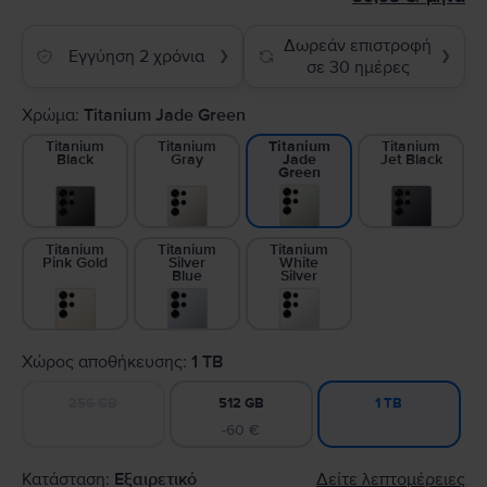
Δωρεάν επιστροφή
Εγγύηση 2 χρόνια
❯
❯
σε 30 ημέρες
Χρώμα:
Titanium Jade Green
Titanium
Titanium
Titanium
Titanium
Black
Gray
Jet Black
Jade
Green
Titanium
Titanium
Titanium
Pink Gold
Silver
White
Blue
Silver
Χώρος αποθήκευσης:
1 TB
256 GB
512 GB
1 TB
-60 €
Κατάσταση:
Εξαιρετικό
Δείτε λεπτομέρειες