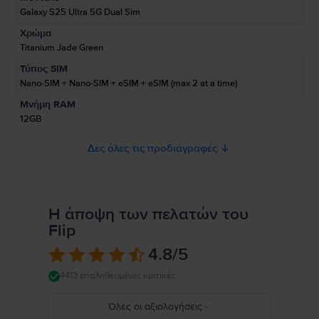
Galaxy S25 Ultra 5G Dual Sim
Χρώμα
Πληροφορίες Ασφάλειας Προϊόντος
Titanium Jade Green
Πληροφορίες σχετικά με τις προειδοποιήσεις ασφαλείας που αφορούν
Τύπος SIM
το προϊόν.
Nano-SIM + Nano-SIM + eSIM + eSIM (max 2 at a time)
Παρακαλώ διαβάστε το εγχειρίδιο.
Μνήμη RAM
12GB
Δες όλες τις προδιαγραφές
Η άποψη των πελατών του
Flip
4.8
/5
4413 επαληθευμένες κριτικές
Όλες οι αξιολογήσεις