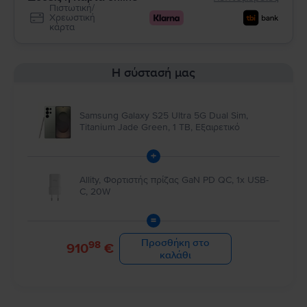
Πιστωτική/
Χρεωστική
κάρτα
Η σύστασή μας
Samsung Galaxy S25 Ultra 5G Dual Sim,
Titanium Jade Green, 1 TB, Εξαιρετικό
+
Allity, Φορτιστής πρίζας GaN PD QC, 1x USB-
C, 20W
=
Προσθήκη στο
98
910
€
καλάθι