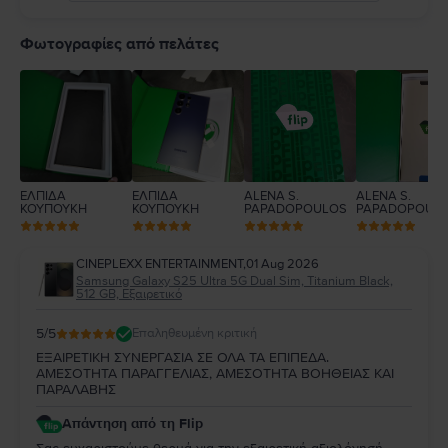
5
4
Φωτογραφίες από πελάτες
3
2
1
ΕΛΠΙΔΑ
ΕΛΠΙΔΑ
ALENA S.
ALENA S.
ΚΟΥΠΟΥΚΗ
ΚΟΥΠΟΥΚΗ
PAPADOPOULOS
PAPADOPOUL
CINEPLEXX ENTERTAINMENT
,
01 Aug 2026
Samsung Galaxy S25 Ultra 5G Dual Sim, Titanium Black,
512 GB, Εξαιρετικό
5
/5
Επαληθευμένη κριτική
ΕΞΑΙΡΕΤΙΚΗ ΣΥΝΕΡΓΑΣΙΑ ΣΕ ΟΛΑ ΤΑ ΕΠΙΠΕΔΑ.
ΑΜΕΣΟΤΗΤΑ ΠΑΡΑΓΓΕΛΙΑΣ, ΑΜΕΣΟΤΗΤΑ ΒΟΗΘΕΙΑΣ ΚΑΙ
ΠΑΡΑΛΑΒΗΣ
Απάντηση από τη Flip