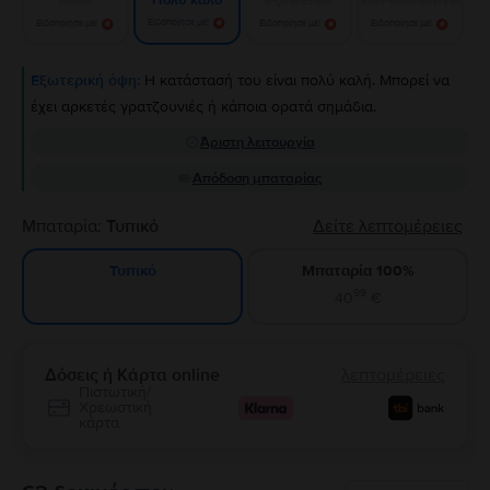
Πολύ καλό
Ειδοποίησε με!
Ειδοποίησε με!
Ειδοποίησε με!
Ειδοποίησε με!
Εξωτερική όψη:
Η κατάστασή του είναι πολύ καλή. Μπορεί να
έχει αρκετές γρατζουνιές ή κάποια ορατά σημάδια.
Άριστη λειτουργία
Απόδοση μπαταρίας
Μπαταρία:
Τυπικό
Δείτε λεπτομέρειες
Μπαταρία 100%
Τυπικό
99
40
€
Δόσεις ή Κάρτα online
λεπτομέρειες
Πιστωτική/
Χρεωστική
κάρτα