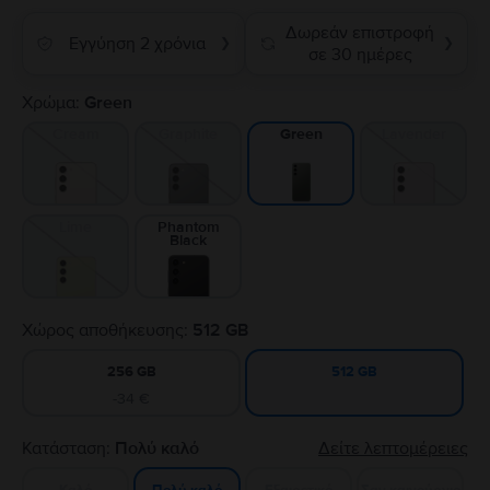
Δωρεάν επιστροφή
Εγγύηση 2 χρόνια
❯
❯
σε 30 ημέρες
Χρώμα:
Green
Cream
Graphite
Lavender
Green
Lime
Phantom
Black
Χώρος αποθήκευσης:
512 GB
256 GB
512 GB
-34 €
Κατάσταση:
Πολύ καλό
Δείτε λεπτομέρειες
Καλό
Εξαιρετικό
Σαν καινούργιο