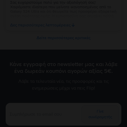
Σας ευχαριστούμε πολύ για την αξιολόγησή σας!
Χαιρόμαστε ιδιαίτερα που μείνατε ικανοποιημένος από το
Galaxy S24 Ultra και ότι θεωρείτε πως προσφέρει εξαιρετική
σχέση ποιότητας-τιμής. Η εμπιστοσύνη σας σημαίνει πολλά
για εμάς. Να χαρείτε τη νέα σας συσκευή και θα χαρούμε να
Δες περισσότερες λεπτομέρειες
σας εξυπηρετήσουμε ξανά στο μέλλον!
Δείτε περισσότερες κριτικές
Κάνε εγγραφή στο newsletter μας και λάβε
ένα δωρεάν κουπόνι αγορών αξίας 5€.
Λάβε τα τελευταία νέα, τις προσφορές και τις
ενημερώσεις μέχρι να πεις Flip!
Γίνε
συνδρομητής