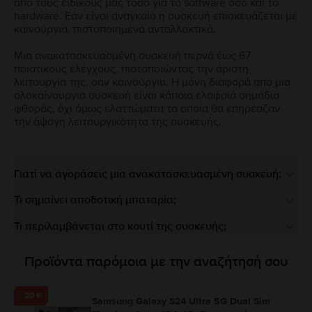
από τους ειδικούς μας τόσο για το software όσο και το
hardware. Εάν είναι αναγκαίο η συσκευή επισκευάζεται με
καινούργια, πιστοποιημένα ανταλλακτικά.
Μια ανακατασκευασμένη συσκευή περνά έως 67
ποιοτικούς ελέγχους, πιστοποιώντας την άριστη
λειτουργία της, σαν καινούργια. Η μόνη διαφορά από μια
ολοκαίνουργια συσκευή είναι κάποια ελαφριά σημάδια
φθοράς, όχι όμως ελαττώματα τα οποία θα επηρέαζαν
την άψογη λειτουργικότητα της συσκευής.
Γιατί να αγοράσεις μια ανακατασκευασμένη συσκευή;
Τι σημαίνει αποδοτική μπαταρία;
Τι περιλαμβάνεται στο κουτί της συσκευής;
Προϊόντα παρόμοια με την αναζήτησή σου
- 20 €
Samsung Galaxy S24 Ultra 5G Dual Sim