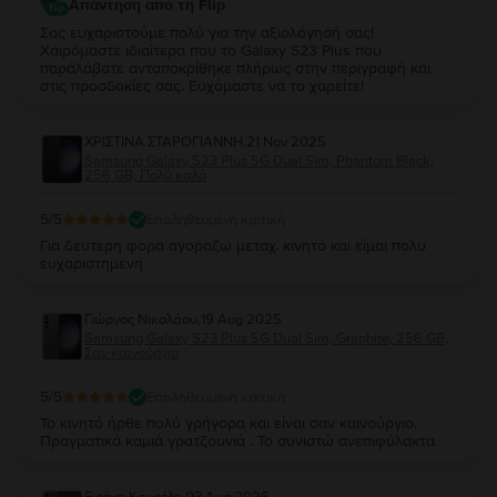
Απάντηση από τη Flip
Σας ευχαριστούμε πολύ για την αξιολόγησή σας!
Χαιρόμαστε ιδιαίτερα που το Galaxy S23 Plus που
παραλάβατε ανταποκρίθηκε πλήρως στην περιγραφή και
στις προσδοκίες σας. Ευχόμαστε να το χαρείτε!
ΧΡΙΣΤΙΝΑ ΣΤΑΡΟΓΙΑΝΝΗ
,
21 Nov 2025
Samsung Galaxy S23 Plus 5G Dual Sim, Phantom Black,
256 GB, Πολύ καλό
5
/5
Επαληθευμένη κριτική
Για δευτερη φορα αγοραζω μεταχ. κινητο και είμαι πολυ
ευχαριστημενη
Γιώργος Νικολάου
,
19 Aug 2025
Samsung Galaxy S23 Plus 5G Dual Sim, Graphite, 256 GB,
Σαν καινούργιο
5
/5
Επαληθευμένη κριτική
Το κινητό ήρθε πολύ γρήγορα και είναι σαν καινούργιο.
Πραγματικά καμιά γρατζουνιά . Το συνιστώ ανεπιφύλακτα