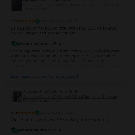
Ειρήνη Κουρέλη
,
03 Aug 2026
Samsung Galaxy S24 FE 5G Dual Sim, Graphite, 256 GB,
Σαν καινούργιο
5
/5
Επαληθευμένη κριτική
Σε 3 μέρες το τηλέφωνο ήταν στα χέρια μου! Λειτουργεί
άψογα και φαίνεται σαν καινούργιο!
Απάντηση από τη Flip
Σας ευχαριστούμε πολύ για την υπέροχη αξιολόγησή σας!
Χαιρόμαστε ιδιαίτερα που παραλάβατε το Galaxy S24 FE
τόσο γρήγορα και ότι ανταποκρίθηκε πλήρως στις
προσδοκίες σας. Είναι μεγάλη μας χαρά να γνωρίζουμε ότι
λειτουργεί άψογα και ότι η κατάστασή της σας άφησε
απόλυτα ικανοποιημένη. Σας ευχαριστούμε για την
Δες περισσότερες λεπτομέρειες
εμπιστοσύνη σας και σας ευχόμαστε να χαρείτε τη νέα σας
συσκευή!
Aντωνής Ροφαϊελ
,
02 Aug 2026
Samsung Galaxy S24 Ultra 5G Dual Sim, Black Titanium,
512 GB, Σαν καινούργιο
5
/5
Επαληθευμένη κριτική
Μια χαρά το κινητό και αξίζει πολύ για τα λεφτά του
Απάντηση από τη Flip