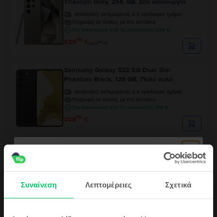
Titanium Grey, 256 GB, Σαν καινούργιο
Αποστολή:
εκτιμώμενος 2-5 εργάσιμες ημέρες
Πληρωμή σε δόσεις, με 0% επιτόκιο
Πιο οικονομικό από το καινούργιο 256 €
99
629
€
99
649
€
Samsung Galaxy S22 5G Dual Sim
Phantom Black, 128 GB, Πολύ καλό
Αποστολή:
εκτιμώμενος 2-5 εργάσιμες ημέρες
Πληρωμή σε δόσεις, με 0% επιτόκιο
Πιο οικονομικό από το καινούργιο 198 €
99
208
€
Samsung Galaxy S22 Ultra 5G Dual Sim
Phantom Black, 256 GB, Εξαιρετικό
Αποστολή:
εκτιμώμενος 2-5 εργάσιμες ημέρες
Πληρωμή σε δόσεις, με 0% επιτόκιο
Συναίνεση
Λεπτομέρειες
Σχετικά
Πιο οικονομικό από το καινούργιο 260 €
99
425
€