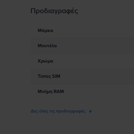
Προδιαγραφές
Πληροφορίες Ασφάλειας Προϊόντος
Πληροφορίες σχετικά με τις προειδοποιήσεις ασφαλείας πο
Παρακαλώ διαβάστε το εγχειρίδιο.
Μάρκα
Μοντέλο
Χρώμα
Τύπος SIM
Μνήμη RAM
Δες όλες τις προδιαγραφές