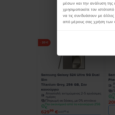
μέσων και την ανάλυση της
χρησιμοποιείτε τον ιστότοπ
να τις συνδυάσουν με άλλες
Προϊ
από μέρους σας χρήση των 
- 20 €
Samsung Galaxy S24 Ultra 5G Dual
Sam
Sim
Pha
Α
Titanium Grey, 256 GB, Σαν
η
καινούργιο
Π
Αποστολή:
εκτιμώμενος 2-5 εργάσιμες
Π
ημέρες
€
Πληρωμή σε δόσεις, με 0% επιτόκιο
20
Πιο οικονομικό από το καινούργιο 256
€
99
629
€
99
649
€