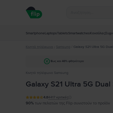
Smartphone
Laptops
Tablets
Smartwatches
Κονσόλες
Συχν
Κινητά τηλέφωνα
Samsung
/
Galaxy S21 Ultra 5G Dua
/
Έως και 40% φθηνότερα
Κινητό τηλέφωνο Samsung
Galaxy S21 Ultra 5G Dual
4.8
4417
κριτικές
90%
των πελατών της Flip συνιστούν το προϊόν