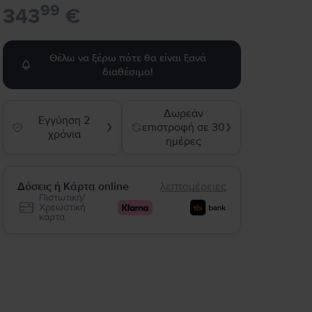
99
343
€
Θέλω να ξέρω πότε θα είναι ξανά
διαθέσιμο!
Δωρεάν
Εγγύηση 2
επιστροφή σε 30
❯
❯
χρόνια
ημέρες
Δόσεις ή Κάρτα online
λεπτομέρειες
Πιστωτική/
Χρεωστική
κάρτα