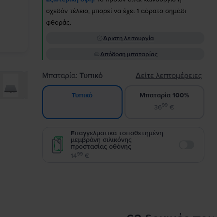
σχεδόν τέλειο, μπορεί να έχει 1 αόρατο σημάδι
φθοράς.
Άριστη λειτουργία
Απόδοση μπαταρίας
Μπαταρία:
Τυπικό
Δείτε λεπτομέρειες
Μπαταρία 100%
Τυπικό
99
36
€
Επαγγελματικά τοποθετημένη
μεμβράνη σιλικόνης
προστασίας οθόνης
Enable
99
14
€