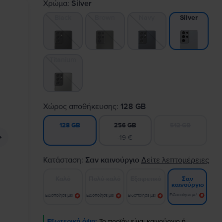
Χρώμα:
Silver
Black
Brown
Navy
Silver
Titanium
Χώρος αποθήκευσης:
128 GB
256 GB
512 GB
128 GB
-19 €
Κατάσταση:
Σαν καινούργιο
Δείτε λεπτομέρειες
Καλό
Πολύ καλό
Εξαιρετικό
Σαν
καινούργιο
Ειδοποίησε με!
Ειδοποίησε με!
Ειδοποίησε με!
Ειδοποίησε με!
Εξωτερική όψη:
Το προϊόν είναι καινούργιο ή