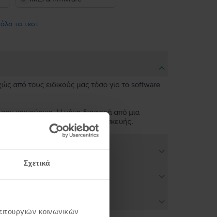
 όλα τα τεστ
χώς από τους ειδικούς μας τόσο για το software
 σαν καινούργια. Η μόνη διαφορά από μια
ν άψογη λειτουργικότητα της συσκευής.
Σχετικά
λειτουργιών κοινωνικών