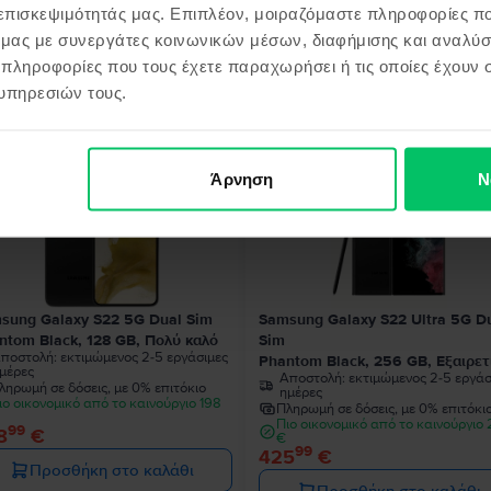
 επισκεψιμότητάς μας. Επιπλέον, μοιραζόμαστε πληροφορίες π
ό μας με συνεργάτες κοινωνικών μέσων, διαφήμισης και αναλύσ
 πληροφορίες που τους έχετε παραχωρήσει ή τις οποίες έχουν σ
όντα παρόμοια με την αναζήτησ
υπηρεσιών τους.
Άρνηση
Ν
sung Galaxy S22 5G Dual Sim
Samsung Galaxy S22 Ultra 5G D
ntom Black, 128 GB, Πολύ καλό
Sim
ποστολή:
εκτιμώμενος 2-5 εργάσιμες
Phantom Black, 256 GB, Εξαιρετ
μέρες
Αποστολή:
εκτιμώμενος 2-5 εργάσ
ληρωμή σε δόσεις, με 0% επιτόκιο
ημέρες
ιο οικονομικό από το καινούργιο 198
Πληρωμή σε δόσεις, με 0% επιτόκι
Πιο οικονομικό από το καινούργιο
99
8
€
€
99
425
€
Προσθήκη στο καλάθι