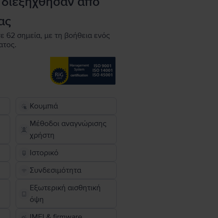
 διεξήχθησαν από
ας
ε 62 σημεία, με τη βοήθεια ενός
ατος.
Κουμπιά
Μέθοδοι αναγνώρισης
χρήστη
Ιστορικό
Συνδεσιμότητα
Εξωτερική αισθητική
όψη
IMEI & firmware