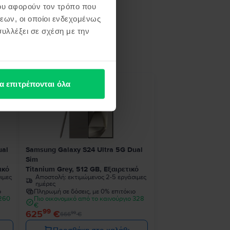
ου αφορούν τον τρόπο που
εων, οι οποίοι ενδεχομένως
υλλέξει σε σχέση με την
ή σου
α επιτρέπονται όλα
- 41 €
ual
Samsung Galaxy S24 Ultra 5G Dual
Sim
ικό
Titanium Grey, 512 GB, Εξαιρετικό
ιμες
Αποστολή:
εκτιμώμενος 2-5 εργάσιμες
ημέρες
ο
Πληρωμή σε δόσεις, με 0% επιτόκιο
 260
Πιο οικονομικό από το καινούργιο 328
€
99
625
€
99
666
€