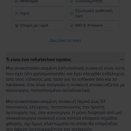
Μπαταρία
Συνδεσιμότητα
Εξωτερική αισθητική
Ήχος
όψη
Επαφή με υγρά
IMEI & firmware
Δες όλα τα τεστ
Τι είναι ένα refurbished προϊόν;
Μια ανακατασκευασμένη (refurbished) συσκευή είναι αυτή
που έχει ήδη χρησιμοποιηθεί και έχει ελεγχθεί ενδελεχώς
από τους ειδικούς μας τόσο για το software όσο και το
hardware. Εάν είναι αναγκαίο η συσκευή επισκευάζεται με
καινούργια, πιστοποιημένα ανταλλακτικά.
Μια ανακατασκευασμένη συσκευή περνά έως 67
ποιοτικούς ελέγχους, πιστοποιώντας την άριστη
λειτουργία της, σαν καινούργια. Η μόνη διαφορά από μια
ολοκαίνουργια συσκευή είναι κάποια ελαφριά σημάδια
φθοράς, όχι όμως ελαττώματα τα οποία θα επηρέαζαν
την άψογη λειτουργικότητα της συσκευής.