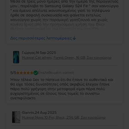
Μέσα σε τρείς μόνο ημέρες από την ημέρα της παραγγελίας
μου , παρέλαβα το Samsung Galaxy S24 Fe " σαν καινούργιο
" και έμεινα απόλυτα ικανοποιημένος γιατί το τηλέψωνο
ήρθε σε ασφαλή συσκευασία και φαίνεται εντελώς
καινούργιο χωρίς την παραμικρή γρατζουνιά και χωρίς
κανένα ίχνος από την προηγούμενη χρήση του. Είναι
πλήρης λειτουργικό με την μπαταρία του στο 97%.
Ευχαριστώ πολύ την Flip και τβν συνιστώ ανεπιφύλακτα σε
Δες περισσότερες λεπτομέρειες
όσους θέλουν να αγοράσουν καλό και φθηνό κινητό.
Γιώργος
,
14 Sep 2025
Huawei Cat others, Forest Green, 16 GB, Σαν καινούργιο
5
/5
Επαληθευμένη κριτική
Ήταν τέλειο δεν το πίστευα ότι θα ήτανε το αυθεντικό και
θα είχε τόσες δυνατότητες οπός ακριβώς έλεγαν ήτανε
πάρα πολύ γρήγορη στην μεταφορά είμαι πάρα πολύ
ευχαριστημένος σε όλους τους τομείς το συνιστώ
ανεπιφύλακτα
Giannis
,
24 Aug 2025
Huawei Nova 10 Pro, Black, 256 GB, Σαν καινούργιο