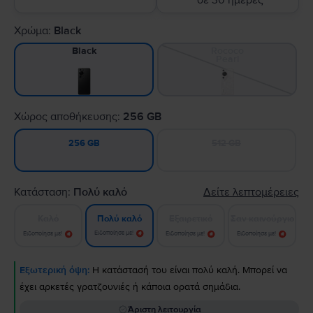
σε 30 ημέρες
Χρώμα:
Black
Rococo
Black
Pearl
Χώρος αποθήκευσης:
256 GB
512 GB
256 GB
Κατάσταση:
Πολύ καλό
Δείτε λεπτομέρειες
Καλό
Εξαιρετικό
Σαν καινούργιο
Πολύ καλό
Ειδοποίησε με!
Ειδοποίησε με!
Ειδοποίησε με!
Ειδοποίησε με!
Εξωτερική όψη:
Η κατάστασή του είναι πολύ καλή. Μπορεί να
έχει αρκετές γρατζουνιές ή κάποια ορατά σημάδια.
Άριστη λειτουργία