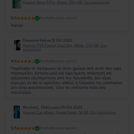
Huawei Nova 11 Pro, Green, 256 GB, Σαν καινούργιο
5
/5
Επαληθευμένη κριτική
Άψογο
Despoina Kalyva
,
12 Oct 2025
Huawei P50 Pocket Dual Sim, White, 256 GB, Σαν
καινούργιο
4
/5
Επαληθευμένη κριτική
Παρέλαβα το τηλέφωνο σε άλλο χρώμα από αυτό που είχα
παραγγείλει, έστειλα μαιλ και είχα άμεση απάντηση και
εξεραιτική εξυπηρέτηση από την Χρυσάνθη. Δεν είμαι
σίγουρη αν θα το κρατήσω καθώς η διάρκεια της μπαταρίας
δεν είναι ικανοποιητική. 'Ολα τα υπόλοιπα είναι σαν
καινούργια.
Θανάσης , Πολύγυρος
,
05 Oct 2025
Huawei Cat others, Forest Green, 16 GB, Σαν καινούργιο
5
/5
Επαληθευμένη κριτική