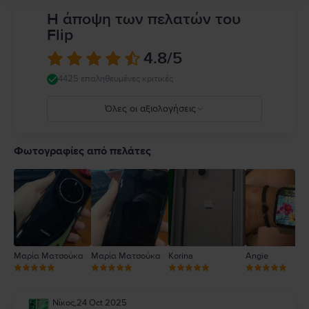
Η άποψη των πελατών του
Flip
4.8
/5
4425 επαληθευμένες κριτικές
Όλες οι αξιολογήσεις
5
4
Φωτογραφίες από πελάτες
3
2
1
Μαρία Ματσούκα
Μαρία Ματσούκα
Korina
Angie
Νίκος
,
24 Oct 2025