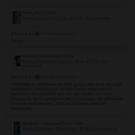
Νίκος
,
24 Oct 2025
Huawei Nova 11 Pro, Green, 256 GB, Σαν καινούργιο
5
/5
Επαληθευμένη κριτική
Άψογο
Despoina Kalyva
,
12 Oct 2025
Huawei P50 Pocket Dual Sim, White, 256 GB, Σαν
καινούργιο
4
/5
Επαληθευμένη κριτική
Παρέλαβα το τηλέφωνο σε άλλο χρώμα από αυτό που είχα
παραγγείλει, έστειλα μαιλ και είχα άμεση απάντηση και
εξεραιτική εξυπηρέτηση από την Χρυσάνθη. Δεν είμαι
σίγουρη αν θα το κρατήσω καθώς η διάρκεια της μπαταρίας
δεν είναι ικανοποιητική. 'Ολα τα υπόλοιπα είναι σαν
καινούργια.
Θανάσης , Πολύγυρος
,
05 Oct 2025
Huawei Cat others, Forest Green, 16 GB, Σαν καινούργιο