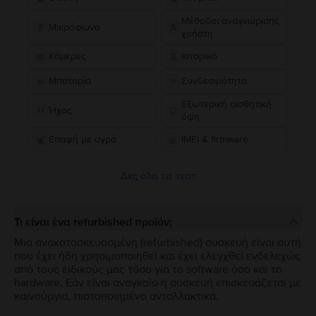
Μέθοδοι αναγνώρισης
Μικρόφωνο
χρήστη
Κάμερες
Ιστορικό
Μπαταρία
Συνδεσιμότητα
Εξωτερική αισθητική
Ήχος
όψη
Επαφή με υγρά
IMEI & firmware
Δες όλα τα τεστ
Τι είναι ένα refurbished προϊόν;
Μια ανακατασκευασμένη (refurbished) συσκευή είναι αυτή
που έχει ήδη χρησιμοποιηθεί και έχει ελεγχθεί ενδελεχώς
από τους ειδικούς μας τόσο για το software όσο και το
hardware. Εάν είναι αναγκαίο η συσκευή επισκευάζεται με
καινούργια, πιστοποιημένα ανταλλακτικά.