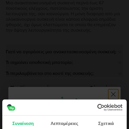
Μια ανακατασκευασμένη συσκευή περνά έως 67
ποιοτικούς ελέγχους, πιστοποιώντας την άριστη
λειτουργία της, σαν καινούργια. Η μόνη διαφορά από μια
ολοκαίνουργια συσκευή είναι κάποια ελαφριά σημάδια
φθοράς, όχι όμως ελαττώματα τα οποία θα επηρέαζαν
την άψογη λειτουργικότητα της συσκευής.
Γιατί να αγοράσεις μια ανακατασκευασμένη συσκευή;
Τι σημαίνει αποδοτική μπαταρία;
Τι περιλαμβάνεται στο κουτί της συσκευής;
Προϊόντα παρόμοια με την αναζήτησή σου
Συναίνεση
Λεπτομέρειες
Σχετικά