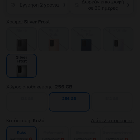
Δωρεάν επιστροφή
Εγγύηση 2 χρόνια
❯
❯
σε 30 ημέρες
Χρώμα:
Silver Frost
Black
Blush
Deep
Ice White
Gold
Sea Blue
Silver
Frost
Χώρος αποθήκευσης:
256 GB
128 GB
512 GB
256 GB
Κατάσταση:
Καλό
Δείτε λεπτομέρειες
Πολύ καλό
Εξαιρετικό
Σαν καινούργιο
Καλό
Ειδοποίησε με!
Ειδοποίησε με!
Ειδοποίησε με!
Ειδοποίησε με!