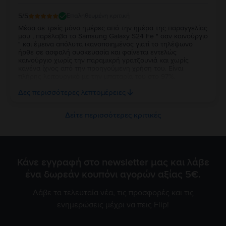
5
/5
Επαληθευμένη κριτική
Μέσα σε τρείς μόνο ημέρες από την ημέρα της παραγγελίας
μου , παρέλαβα το Samsung Galaxy S24 Fe " σαν καινούργιο
" και έμεινα απόλυτα ικανοποιημένος γιατί το τηλέψωνο
ήρθε σε ασφαλή συσκευασία και φαίνεται εντελώς
καινούργιο χωρίς την παραμικρή γρατζουνιά και χωρίς
κανένα ίχνος από την προηγούμενη χρήση του. Είναι
πλήρης λειτουργικό με την μπαταρία του στο 97%.
Ευχαριστώ πολύ την Flip και τβν συνιστώ ανεπιφύλακτα σε
Δες περισσότερες λεπτομέρειες
όσους θέλουν να αγοράσουν καλό και φθηνό κινητό.
Δείτε περισσότερες κριτικές
Κάνε εγγραφή στο newsletter μας και λάβε
ένα δωρεάν κουπόνι αγορών αξίας 5€.
Λάβε τα τελευταία νέα, τις προσφορές και τις
ενημερώσεις μέχρι να πεις Flip!