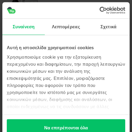
Huawei P60 Pro Dual Sim
Rococo Pearl, 256 GB, Σαν καινούργιο
Αποστολή:
εκτιμώμενος 2-5 εργάσιμες ημέρες
Πληρωμή σε δόσεις, με 0% επιτόκιο
99
Συναίνεση
Λεπτομέρειες
Σχετικά
349
€
Αυτή η ιστοσελίδα χρησιμοποιεί cookies
Χρησιμοποιούμε cookie για την εξατομίκευση
περιεχομένου και διαφημίσεων, την παροχή λειτουργιών
κοινωνικών μέσων και την ανάλυση της
επισκεψιμότητάς μας. Επιπλέον, μοιραζόμαστε
Περιγραφή
πληροφορίες που αφορούν τον τρόπο που
Κινητό τηλέφωνο Huawei Nova 9 SE, Midnight Black, 128 GB, Πολύ
χρησιμοποιείτε τον ιστότοπό μας με συνεργάτες
καλό
κοινωνικών μέσων, διαφήμισης και αναλύσεων, οι
Δες περισσότερες λεπτομέρειες
οποίοι ενδεχομένως να τις συνδυάσουν με άλλες
πληροφορίες που τους έχετε παραχωρήσει ή τις οποίες
Πληροφορίες Συμμόρφωσης Προϊόντος
έχουν συλλέξει σε σχέση με την από μέρους σας χρήση
των υπηρεσιών τους.
Να επιτρέπονται όλα
Πληροφορίες Ασφάλειας Προϊόντος
Προδιαγραφές