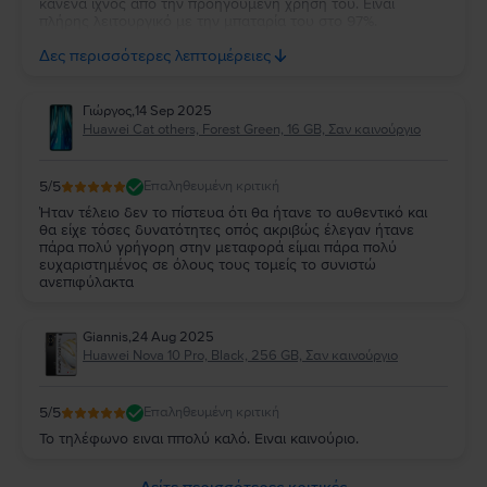
κανένα ίχνος από την προηγούμενη χρήση του. Είναι
πλήρης λειτουργικό με την μπαταρία του στο 97%.
Ευχαριστώ πολύ την Flip και τβν συνιστώ ανεπιφύλακτα σε
Δες περισσότερες λεπτομέρειες
όσους θέλουν να αγοράσουν καλό και φθηνό κινητό.
Γιώργος
,
14 Sep 2025
Huawei Cat others, Forest Green, 16 GB, Σαν καινούργιο
5
/5
Επαληθευμένη κριτική
Ήταν τέλειο δεν το πίστευα ότι θα ήτανε το αυθεντικό και
θα είχε τόσες δυνατότητες οπός ακριβώς έλεγαν ήτανε
πάρα πολύ γρήγορη στην μεταφορά είμαι πάρα πολύ
ευχαριστημένος σε όλους τους τομείς το συνιστώ
ανεπιφύλακτα
Giannis
,
24 Aug 2025
Huawei Nova 10 Pro, Black, 256 GB, Σαν καινούργιο
5
/5
Επαληθευμένη κριτική
Το τηλέφωνο ειναι ππολύ καλό. Ειναι καινούριο.
Δείτε περισσότερες κριτικές