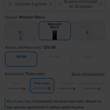
Δωρεάν επιστροφή
Εγγύηση 2 χρόνια
❯
❯
σε 30 ημέρες
Χρώμα:
Midnight Black
Crystal
Pearl
Midnight
Blue
White
Black
Χώρος αποθήκευσης:
128 GB
256 GB
512 GB
128 GB
Κατάσταση:
Πολύ καλό
Δείτε λεπτομέρειες
Καλό
Εξαιρετικό
Σαν καινούργιο
Πολύ καλό
Ειδοποίησε με!
Ειδοποίησε με!
Ειδοποίησε με!
Ειδοποίησε με!
Εξωτερική όψη:
Η κατάστασή του είναι πολύ καλή. Μπορεί να
έχει αρκετές γρατζουνιές ή κάποια ορατά σημάδια.