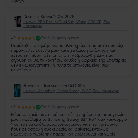
Άψογο
Despoina Kalyva
,
12 Oct 2025
Huawei P50 Pocket Dual Sim, White, 256 GB, Σαν
καινούργιο
4
/5
Επαληθευμένη κριτική
Παρέλαβα το τηλέφωνο σε άλλο χρώμα από αυτό που είχα
παραγγείλει, έστειλα μαιλ και είχα άμεση απάντηση και
εξεραιτική εξυπηρέτηση από την Χρυσάνθη. Δεν είμαι
σίγουρη αν θα το κρατήσω καθώς η διάρκεια της μπαταρίας
δεν είναι ικανοποιητική. 'Ολα τα υπόλοιπα είναι σαν
καινούργια.
Θανάσης , Πολύγυρος
,
05 Oct 2025
Huawei Cat others, Forest Green, 16 GB, Σαν καινούργιο
5
/5
Επαληθευμένη κριτική
Μέσα σε τρείς μόνο ημέρες από την ημέρα της παραγγελίας
μου , παρέλαβα το Samsung Galaxy S24 Fe " σαν καινούργιο
" και έμεινα απόλυτα ικανοποιημένος γιατί το τηλέψωνο
ήρθε σε ασφαλή συσκευασία και φαίνεται εντελώς
καινούργιο χωρίς την παραμικρή γρατζουνιά και χωρίς