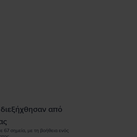
 διεξήχθησαν από
ας
ε 67 σημεία, με τη βοήθεια ενός
ατος.