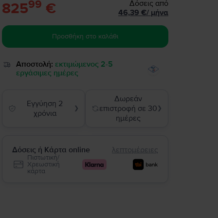
99
Δόσεις από
825
€
46,39
€
/
μήνα
Προσθήκη στο καλάθι
Αποστολή:
εκτιμώμενος 2-5
εργάσιμες ημέρες
Δωρεάν
Εγγύηση 2
επιστροφή σε 30
❯
❯
χρόνια
ημέρες
Δόσεις ή Κάρτα online
λεπτομέρειες
Πιστωτική/
Χρεωστική
κάρτα