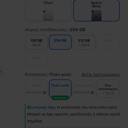
Silver
Space
Gray
Χώρος αποθήκευσης:
256 GB
128 GB
512 GB
1 TB
256 GB
-66 €
+ 68 €
2 TB
Κατάσταση:
Πολύ καλό
Δείτε λεπτομέρειες
Καλό
Εξαιρετικό
Σαν
Πολύ καλό
καινούργιο
Ειδοποίησε με!
Ειδοποίησε με!
+ 70 €
Δημοφιλή
Εξωτερική όψη:
Η κατάστασή του είναι πολύ καλή.
Μπορεί να έχει αρκετές γρατζουνιές ή κάποια ορατά
σημάδια.