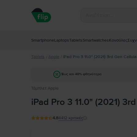
Smartphone
Laptops
Tablets
Smartwatches
Κονσόλες
Συχν
Tablets
Apple
/
iPad Pro 3 11.0" (2021) 3rd Gen Cellula
/
Έως και 40% φθηνότερα
Τάμπλετ Apple
iPad Pro 3 11.0" (2021) 3r
4.8
4412
κριτικές