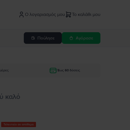
Ο λογαριασμός μου
Το καλάθι μου
Πούλησε
Αγόρασε
μέρες
Έως 60 δόσεις
ύ καλό
Τελευταίο σε απόθεμα