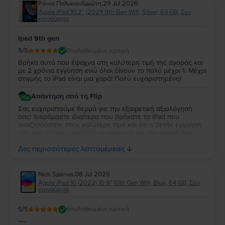
Ράνια Πολυκανδριώτη
,
29 Jul 2026
δόσεις.
Apple iPad 10.2” (2021) 9th Gen Wifi, Silver, 64 GB, Σαν
Στο
Flip.ro
, οι προσφορές για το
iPad Pro 2 11,0" (2020) 2ης γενιάς
είναι
καινούργιο
γενναιόδωρες και δυναμικές, σε περισσότερο από συμφέρουσες τιμές για
τον προϋπολογισμό σας.
Ipad 9th gen
5
/5
Επαληθευμένη κριτική
Βρήκα αυτό που έψαχνα στη καλύτερη τιμή της αγοράς και
με 2 χρόνια εγγύηση ενώ όλοι δίνουν το πολύ μέχρι 1. Μέχρι
στιγμής το iPad είναι μια χαρά! Πολύ ευχαριστημένη!
Απάντηση από τη Flip
Σας ευχαριστούμε θερμά για την εξαιρετική αξιολόγησή
σας! Χαιρόμαστε ιδιαίτερα που βρήκατε το iPad που
αναζητούσατε στην καλύτερη τιμή και ότι η 2ετής εγγύησή
μας σας έδωσε μεγαλύτερη σιγουριά για την αγορά σας.
Σας ευχαριστούμε για την εμπιστοσύνη σας και ευχόμαστε
Δες περισσότερες λεπτομέρειες
να την απολαύσετε για πολύ καιρό.
Nick Spanos
,
08 Jul 2026
Apple iPad 10 (2022) 10.9" 10th Gen Wifi, Blue, 64 GB, Σαν
καινούργιο
5
/5
Επαληθευμένη κριτική
----