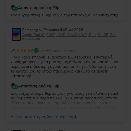
Απάντηση από τη Flip
Σας ευχαριστούμε θερμά για την υπέροχη αξιολόγησή σας!
Parsonoglou Emmanouil
,
06 Jul 2026
Apple iPad 10 (2022) 10.9" 10th Gen Wifi, Blue, 64 GB, Σαν
καινούργιο
5
/5
Επαληθευμένη κριτική
Πολύ καλή επιλογή ,εξαιρετικό εξωτερικά και εσωτερικά
χωρίς φθορές ,υγεία μπαταρίας 89% που άνετα κρατάει μια
μέρα είναι η δεύτερη αγορά μου από τη σελίδα αυτή μετά
το κινητό μου το οποίο παρομοίως και αυτό σε άριστη
κατάσταση!
Απάντηση από τη Flip
Σας ευχαριστούμε θερμά για την υπέροχη αξιολόγησή σας!
Χαιρόμαστε ιδιαίτερα που και η δεύτερη αγορά σας από τη
Flip ανταποκρίθηκε στις προσδοκίες σας και ότι μείνατε
ικανοποιημένος από την άριστη κατάσταση του iPad 10 και
την απόδοση της μπαταρίας. Να το χαρείτε και θα είναι χαρά
Δες περισσότερες λεπτομέρειες
μας να σας εξυπηρετήσουμε ξανά στο μέλλον!