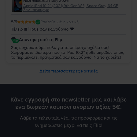
Nazi miladze
,
21 May 2026
Apple iPad 10.2” (2021) 9th Gen Wifi, Space Gray, 64 GB,
Σαν καινούργιο
5
/5
Επαληθευμένη κριτική
Τέλειο !!! Ήρθε σαν καινούργιο ♥️
Απάντηση από τη Flip
Σας ευχαριστούμε πολύ για τα υπέροχα σχόλιά σας!
Χαιρόμαστε ιδιαίτερα που το iPad 10.2” ήρθε ακριβώς όπως
το περιμένατε, πραγματικά σαν καινούργιο. Να το χαρείτε!
Δείτε περισσότερες κριτικές
Κάνε εγγραφή στο newsletter μας και λάβε
ένα δωρεάν κουπόνι αγορών αξίας 5€.
Λάβε τα τελευταία νέα, τις προσφορές και τις
ενημερώσεις μέχρι να πεις Flip!