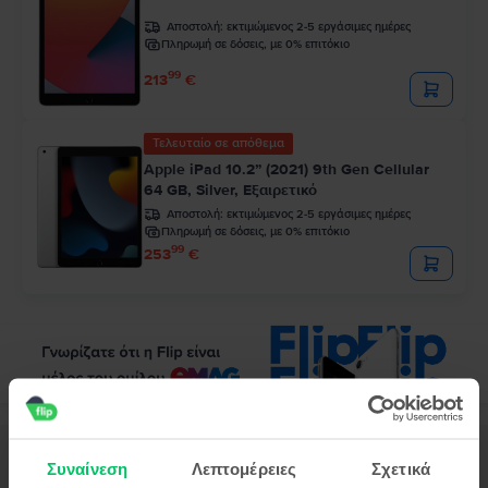
Αποστολή:
εκτιμώμενος 2-5 εργάσιμες ημέρες
Πληρωμή σε δόσεις, με 0% επιτόκιο
99
213
€
Τελευταίο σε απόθεμα
Apple iPad 10.2” (2021) 9th Gen Cellular
64 GB, Silver, Εξαιρετικό
Αποστολή:
εκτιμώμενος 2-5 εργάσιμες ημέρες
Πληρωμή σε δόσεις, με 0% επιτόκιο
99
253
€
Περιγραφή
Συναίνεση
Λεπτομέρειες
Σχετικά
Τάμπλετ Apple iPad Pro 2 11.0" (2020) 2nd Gen Wifi, 256 GB, Silver,