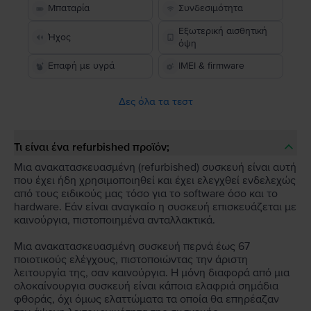
Μπαταρία
Συνδεσιμότητα
Εξωτερική αισθητική
Ήχος
όψη
Επαφή με υγρά
IMEI & firmware
Δες όλα τα τεστ
Τι είναι ένα refurbished προϊόν;
Μια ανακατασκευασμένη (refurbished) συσκευή είναι αυτή
που έχει ήδη χρησιμοποιηθεί και έχει ελεγχθεί ενδελεχώς
από τους ειδικούς μας τόσο για το software όσο και το
hardware. Εάν είναι αναγκαίο η συσκευή επισκευάζεται με
καινούργια, πιστοποιημένα ανταλλακτικά.
Μια ανακατασκευασμένη συσκευή περνά έως 67
ποιοτικούς ελέγχους, πιστοποιώντας την άριστη
λειτουργία της, σαν καινούργια. Η μόνη διαφορά από μια
ολοκαίνουργια συσκευή είναι κάποια ελαφριά σημάδια
φθοράς, όχι όμως ελαττώματα τα οποία θα επηρέαζαν