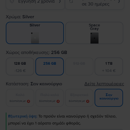
Εγγύηση 2 χρόνια
❯
❯
σε 30 ημέρες
Χρώμα:
Silver
Space
Silver
Gray
Χώρος αποθήκευσης:
256 GB
128 GB
512 GB
1 TB
256 GB
-126 €
+ 104 €
Κατάσταση:
Σαν καινούργιο
Δείτε λεπτομέρειες
Καλό
Πολύ καλό
Εξαιρετικό
Σαν
καινούργιο
Ειδοποίησε με!
Ειδοποίησε με!
Ειδοποίησε με!
Εξωτερική όψη:
Το προϊόν είναι καινούργιο ή σχεδόν τέλειο,
μπορεί να έχει 1 αόρατο σημάδι φθοράς.