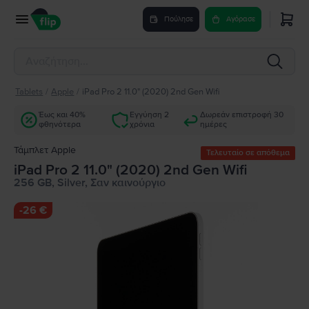
Πούλησε
Αγόρασε
Tablets
/
Apple
/
iPad Pro 2 11.0" (2020) 2nd Gen Wifi
Έως και 40%
Εγγύηση 2
Δωρεάν επιστροφή 30
φθηνότερα
χρόνια
ημέρες
Τάμπλετ Apple
Τελευταίο σε απόθεμα
iPad Pro 2 11.0" (2020) 2nd Gen Wifi
256 GB, Silver, Σαν καινούργιο
-
26 €