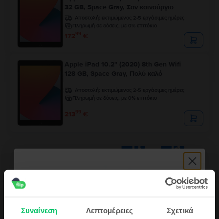
32 GB, Space Gray, Σαν καινούργιο
Αποστολή:
εκτιμώμενος 2-5 εργάσιμες ημέρες
Πληρωμή σε δόσεις, με 0% επιτόκιο
99
172
€
Apple iPad 10.2" (2020) 8th Gen Wifi
128 GB, Space Gray, Πολύ καλό
Αποστολή:
εκτιμώμενος 2-5 εργάσιμες ημέρες
Πληρωμή σε δόσεις, με 0% επιτόκιο
99
213
€
Περιγραφή
Συναίνεση
Λεπτομέρειες
Σχετικά
Τάμπλετ Apple iPad Pro 2 11.0" (2020) 2nd Gen Cellular, 256 GB,