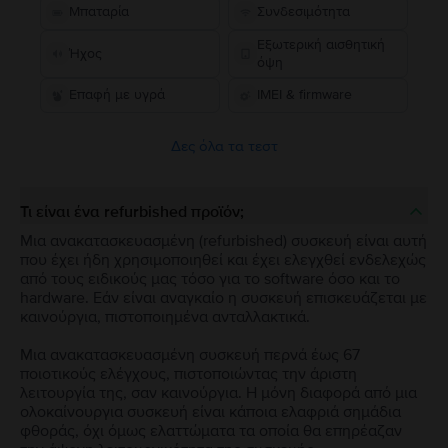
Μπαταρία
Συνδεσιμότητα
Εξωτερική αισθητική
Ήχος
όψη
Επαφή με υγρά
IMEI & firmware
Δες όλα τα τεστ
Τι είναι ένα refurbished προϊόν;
Μια ανακατασκευασμένη (refurbished) συσκευή είναι αυτή
που έχει ήδη χρησιμοποιηθεί και έχει ελεγχθεί ενδελεχώς
από τους ειδικούς μας τόσο για το software όσο και το
hardware. Εάν είναι αναγκαίο η συσκευή επισκευάζεται με
καινούργια, πιστοποιημένα ανταλλακτικά.
Μια ανακατασκευασμένη συσκευή περνά έως 67
ποιοτικούς ελέγχους, πιστοποιώντας την άριστη
λειτουργία της, σαν καινούργια. Η μόνη διαφορά από μια
ολοκαίνουργια συσκευή είναι κάποια ελαφριά σημάδια
φθοράς, όχι όμως ελαττώματα τα οποία θα επηρέαζαν