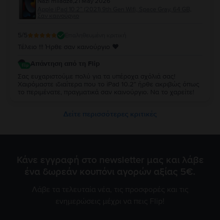
Nazi miladze
,
21 May 2026
Apple iPad 10.2” (2021) 9th Gen Wifi, Space Gray, 64 GB,
Σαν καινούργιο
5
/5
Επαληθευμένη κριτική
Τέλειο !!! Ήρθε σαν καινούργιο ♥️
Απάντηση από τη Flip
Σας ευχαριστούμε πολύ για τα υπέροχα σχόλιά σας!
Χαιρόμαστε ιδιαίτερα που το iPad 10.2” ήρθε ακριβώς όπως
το περιμένατε, πραγματικά σαν καινούργιο. Να το χαρείτε!
Δείτε περισσότερες κριτικές
Κάνε εγγραφή στο newsletter μας και λάβε
ένα δωρεάν κουπόνι αγορών αξίας 5€.
Λάβε τα τελευταία νέα, τις προσφορές και τις
ενημερώσεις μέχρι να πεις Flip!