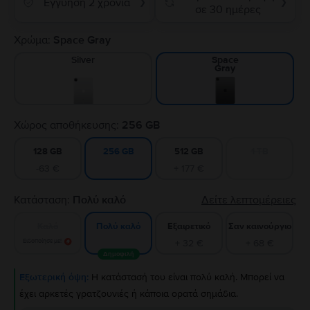
Εγγύηση 2 χρόνια
❯
❯
σε 30 ημέρες
Χρώμα:
Space Gray
Silver
Space
Gray
Χώρος αποθήκευσης:
256 GB
128 GB
512 GB
1 TB
256 GB
-63 €
+ 177 €
Κατάσταση:
Πολύ καλό
Δείτε λεπτομέρειες
Καλό
Εξαιρετικό
Σαν καινούργιο
Πολύ καλό
Ειδοποίησε με!
+ 32 €
+ 68 €
Δημοφιλή
Εξωτερική όψη:
Η κατάστασή του είναι πολύ καλή. Μπορεί να
έχει αρκετές γρατζουνιές ή κάποια ορατά σημάδια.