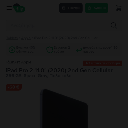
Πούλησε
Αγόρασε
Tablets
/
Apple
/
iPad Pro 2 11.0" (2020) 2nd Gen Cellular
Έως και 40%
Εγγύηση 2
Δωρεάν επιστροφή 30
φθηνότερα
χρόνια
ημέρες
Τάμπλετ Apple
Τελευταίο σε απόθεμα
iPad Pro 2 11.0" (2020) 2nd Gen Cellular
256 GB, Space Gray, Πολύ καλό
-
68 €