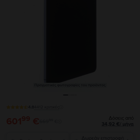
Πραγματικές φωτογραφίες του προϊόντος
4.8
4412
κριτικές
99
Δόσεις από
601
€
99
669
€
34,92
€
/
μήνα
Δωρεάν επιστροφή