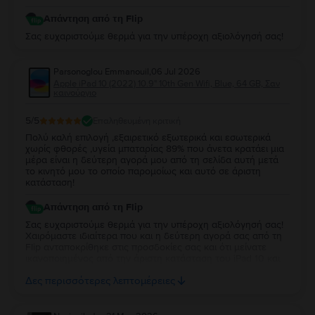
Απάντηση από τη Flip
Σας ευχαριστούμε θερμά για την υπέροχη αξιολόγησή σας!
Parsonoglou Emmanouil
,
06 Jul 2026
Apple iPad 10 (2022) 10.9" 10th Gen Wifi, Blue, 64 GB, Σαν
καινούργιο
5
/5
Επαληθευμένη κριτική
Πολύ καλή επιλογή ,εξαιρετικό εξωτερικά και εσωτερικά
χωρίς φθορές ,υγεία μπαταρίας 89% που άνετα κρατάει μια
μέρα είναι η δεύτερη αγορά μου από τη σελίδα αυτή μετά
το κινητό μου το οποίο παρομοίως και αυτό σε άριστη
κατάσταση!
Απάντηση από τη Flip
Σας ευχαριστούμε θερμά για την υπέροχη αξιολόγησή σας!
Χαιρόμαστε ιδιαίτερα που και η δεύτερη αγορά σας από τη
Flip ανταποκρίθηκε στις προσδοκίες σας και ότι μείνατε
ικανοποιημένος από την άριστη κατάσταση του iPad 10 και
την απόδοση της μπαταρίας. Να το χαρείτε και θα είναι χαρά
Δες περισσότερες λεπτομέρειες
μας να σας εξυπηρετήσουμε ξανά στο μέλλον!