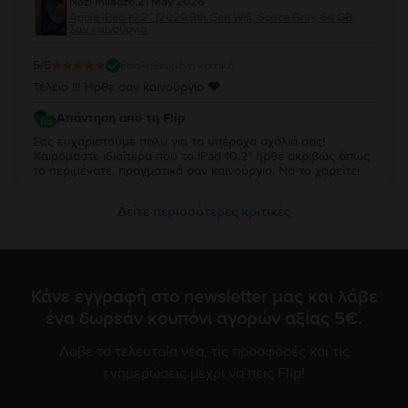
Nazi miladze
,
21 May 2026
Apple iPad 10.2” (2021) 9th Gen Wifi, Space Gray, 64 GB,
Σαν καινούργιο
5
/5
Επαληθευμένη κριτική
Τέλειο !!! Ήρθε σαν καινούργιο ♥️
Απάντηση από τη Flip
Σας ευχαριστούμε πολύ για τα υπέροχα σχόλιά σας!
Χαιρόμαστε ιδιαίτερα που το iPad 10.2” ήρθε ακριβώς όπως
το περιμένατε, πραγματικά σαν καινούργιο. Να το χαρείτε!
Δείτε περισσότερες κριτικές
Κάνε εγγραφή στο newsletter μας και λάβε
ένα δωρεάν κουπόνι αγορών αξίας 5€.
Λάβε τα τελευταία νέα, τις προσφορές και τις
ενημερώσεις μέχρι να πεις Flip!