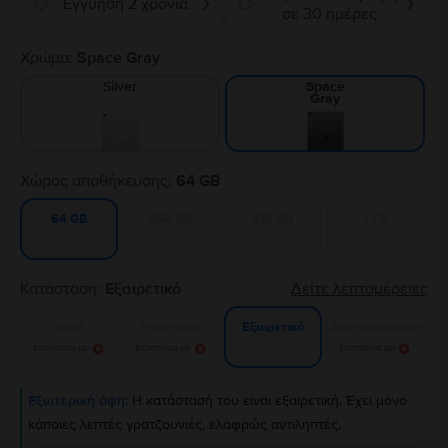
Εγγύηση 2 χρόνια
❯
❯
σε 30 ημέρες
Χρώμα:
Space Gray
Silver
Space
Gray
Χώρος αποθήκευσης:
64 GB
256 GB
512 GB
1 TB
64 GB
Κατάσταση:
Εξαιρετικό
Δείτε λεπτομέρειες
Καλό
Πολύ καλό
Σαν καινούργιο
Εξαιρετικό
Ειδοποίησε με!
Ειδοποίησε με!
Ειδοποίησε με!
Εξωτερική όψη:
Η κατάστασή του είναι εξαιρετική. Έχει μόνο
κάποιες λεπτές γρατζουνιές, ελαφρώς αντιληπτές.