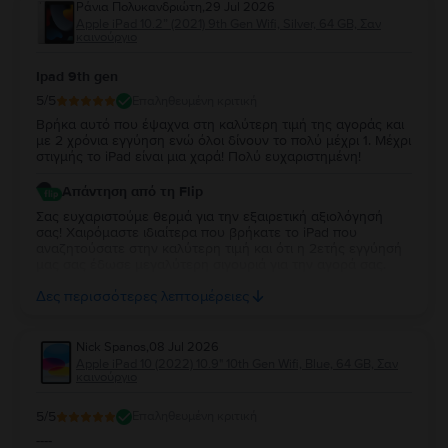
Ράνια Πολυκανδριώτη
,
29 Jul 2026
Apple iPad 10.2” (2021) 9th Gen Wifi, Silver, 64 GB, Σαν
καινούργιο
Ipad 9th gen
5
/5
Επαληθευμένη κριτική
Βρήκα αυτό που έψαχνα στη καλύτερη τιμή της αγοράς και
με 2 χρόνια εγγύηση ενώ όλοι δίνουν το πολύ μέχρι 1. Μέχρι
στιγμής το iPad είναι μια χαρά! Πολύ ευχαριστημένη!
Απάντηση από τη Flip
Σας ευχαριστούμε θερμά για την εξαιρετική αξιολόγησή
σας! Χαιρόμαστε ιδιαίτερα που βρήκατε το iPad που
αναζητούσατε στην καλύτερη τιμή και ότι η 2ετής εγγύησή
μας σας έδωσε μεγαλύτερη σιγουριά για την αγορά σας.
Σας ευχαριστούμε για την εμπιστοσύνη σας και ευχόμαστε
Δες περισσότερες λεπτομέρειες
να την απολαύσετε για πολύ καιρό.
Nick Spanos
,
08 Jul 2026
Apple iPad 10 (2022) 10.9" 10th Gen Wifi, Blue, 64 GB, Σαν
καινούργιο
5
/5
Επαληθευμένη κριτική
----