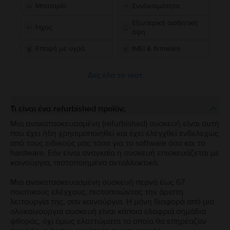
Μπαταρία
Συνδεσιμότητα
Εξωτερική αισθητική
Ήχος
όψη
Επαφή με υγρά
IMEI & firmware
Δες όλα τα τεστ
Τι είναι ένα refurbished προϊόν;
Μια ανακατασκευασμένη (refurbished) συσκευή είναι αυτή
που έχει ήδη χρησιμοποιηθεί και έχει ελεγχθεί ενδελεχώς
από τους ειδικούς μας τόσο για το software όσο και το
hardware. Εάν είναι αναγκαίο η συσκευή επισκευάζεται με
καινούργια, πιστοποιημένα ανταλλακτικά.
Μια ανακατασκευασμένη συσκευή περνά έως 67
ποιοτικούς ελέγχους, πιστοποιώντας την άριστη
λειτουργία της, σαν καινούργια. Η μόνη διαφορά από μια
ολοκαίνουργια συσκευή είναι κάποια ελαφριά σημάδια
φθοράς, όχι όμως ελαττώματα τα οποία θα επηρέαζαν