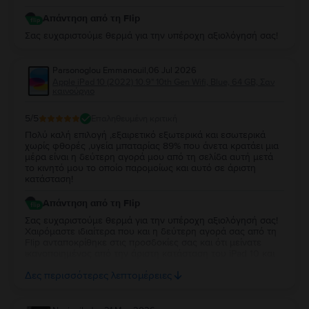
Απάντηση από τη Flip
Σας ευχαριστούμε θερμά για την υπέροχη αξιολόγησή σας!
Parsonoglou Emmanouil
,
06 Jul 2026
Apple iPad 10 (2022) 10.9" 10th Gen Wifi, Blue, 64 GB, Σαν
καινούργιο
5
/5
Επαληθευμένη κριτική
Πολύ καλή επιλογή ,εξαιρετικό εξωτερικά και εσωτερικά
χωρίς φθορές ,υγεία μπαταρίας 89% που άνετα κρατάει μια
μέρα είναι η δεύτερη αγορά μου από τη σελίδα αυτή μετά
το κινητό μου το οποίο παρομοίως και αυτό σε άριστη
κατάσταση!
Απάντηση από τη Flip
Σας ευχαριστούμε θερμά για την υπέροχη αξιολόγησή σας!
Χαιρόμαστε ιδιαίτερα που και η δεύτερη αγορά σας από τη
Flip ανταποκρίθηκε στις προσδοκίες σας και ότι μείνατε
ικανοποιημένος από την άριστη κατάσταση του iPad 10 και
την απόδοση της μπαταρίας. Να το χαρείτε και θα είναι χαρά
Δες περισσότερες λεπτομέρειες
μας να σας εξυπηρετήσουμε ξανά στο μέλλον!