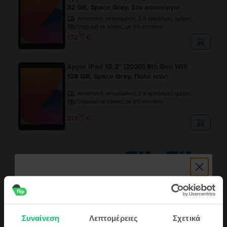
32 GB, Space Gray, Σαν καινούργιο
Αποστολή:
εκτιμώμενος 2-5 εργάσιμες ημέρες
Πληρωμή σε δόσεις, με 0% επιτόκιο
99
172
€
Apple iPad 10.2" (2020) 8th Gen Wifi
128 GB, Space Gray, Πολύ καλό
Αποστολή:
εκτιμώμενος 2-5 εργάσιμες ημέρες
Πληρωμή σε δόσεις, με 0% επιτόκιο
99
213
€
Περιγραφή
Συναίνεση
Λεπτομέρειες
Σχετικά
Τάμπλετ Apple iPad Pro 1 11.0" (2018) 1st Gen Wifi, 64 GB, Space Gray,