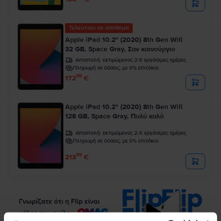
Τελευταίο σε απόθεμα
Apple iPad 10.2" (2020) 8th Gen Wifi
32 GB, Space Gray, Σαν καινούργιο
Αποστολή:
εκτιμώμενος 2-5 εργάσιμες ημέρες
Πληρωμή σε δόσεις, με 0% επιτόκιο
99
172
€
Apple iPad 10.2" (2020) 8th Gen Wifi
128 GB, Space Gray, Πολύ καλό
Αποστολή:
εκτιμώμενος 2-5 εργάσιμες ημέρες
Πληρωμή σε δόσεις, με 0% επιτόκιο
99
213
€