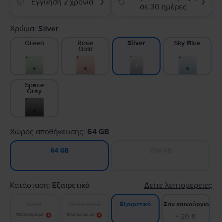
Εγγύηση 2 χρόνια
❯
❯
σε 30 ημέρες
Χρώμα:
Silver
Green
Rose
Sky Blue
Silver
Gold
Space
Gray
Χώρος αποθήκευσης:
64 GB
256 GB
64 GB
Κατάσταση:
Εξαιρετικό
Δείτε λεπτομέρειες
Καλό
Πολύ καλό
Σαν καινούργιο
Εξαιρετικό
Ειδοποίησε με!
Ειδοποίησε με!
+ 20 €