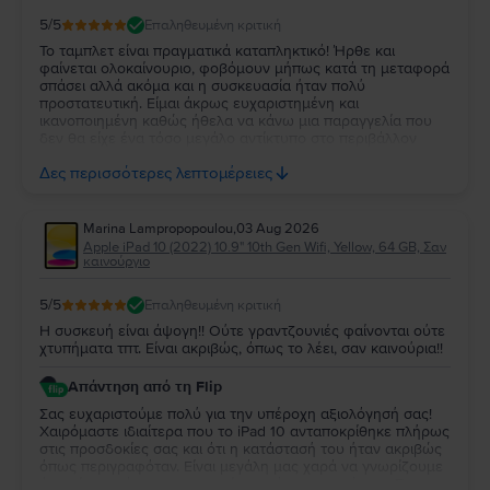
5
/5
Επαληθευμένη κριτική
Το ταμπλετ είναι πραγματικά καταπληκτικό! Ήρθε και
φαίνεται ολοκαίνουριο, φοβόμουν μήπως κατά τη μεταφορά
σπάσει αλλά ακόμα και η συσκευασία ήταν πολύ
προστατευτική. Είμαι άκρως ευχαριστημένη και
ικανοποιημένη καθώς ήθελα να κάνω μια παραγγελία που
δεν θα είχε ένα τόσο μεγάλο αντίκτυπο στο περιβάλλον
όπως μια αντίστοιχη καινουρια συσκευή και γιαυτο επέλεξα
Δες περισσότερες λεπτομέρειες
και την Flip, κάτι που ανυπομονώ να ξανακάνω!!
Marina Lampropopoulou
,
03 Aug 2026
Apple iPad 10 (2022) 10.9" 10th Gen Wifi, Yellow, 64 GB, Σαν
καινούργιο
5
/5
Επαληθευμένη κριτική
Η συσκευή είναι άψογη!! Ούτε γραντζουνιές φαίνονται ούτε
χτυπήματα τπτ. Είναι ακριβώς, όπως το λέει, σαν καινούρια!!
Απάντηση από τη Flip
Σας ευχαριστούμε πολύ για την υπέροχη αξιολόγησή σας!
Χαιρόμαστε ιδιαίτερα που το iPad 10 ανταποκρίθηκε πλήρως
στις προσδοκίες σας και ότι η κατάστασή του ήταν ακριβώς
όπως περιγραφόταν. Είναι μεγάλη μας χαρά να γνωρίζουμε
ότι μείνατε τόσο ικανοποιημένη από την αγορά σας. Σας