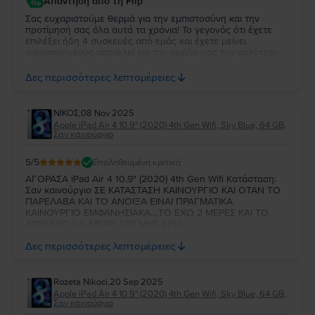
Απάντηση από τη Flip
Σας ευχαριστούμε θερμά για την εμπιστοσύνη και την
προτίμησή σας όλα αυτά τα χρόνια! Το γεγονός ότι έχετε
επιλέξει ήδη 4 συσκευές από εμάς και έχετε μείνει
ικανοποιημένος αποτελεί για την ομάδα μας την καλύτερη
επιβράβευση. Χαιρόμαστε ιδιαίτερα που όλες οι συσκευές
ανταποκρίθηκαν στις προσδοκίες σας. Σας ευχαριστούμε για
Δες περισσότερες λεπτομέρειες
τη στήριξή σας και θα χαρούμε να σας εξυπηρετήσουμε
ξανά στο μέλλον!
ΝΙΚΟΣ
,
08 Nov 2025
Apple iPad Air 4 10.9" (2020) 4th Gen Wifi, Sky Blue, 64 GB,
Σαν καινούργιο
5
/5
Επαληθευμένη κριτική
ΑΓΟΡΑΣΑ iPad Air 4 10.9" (2020) 4th Gen Wifi Κατάσταση:
Σαν καινούργιο ΣΕ ΚΑΤΑΣΤΑΣΗ ΚΑΙΝΟΥΡΓΙΟ ΚΑΙ ΟΤΑΝ ΤΟ
ΠΑΡΕΛΑΒΑ ΚΑΙ ΤΟ ΑΝΟΙΞΑ ΕΙΝΑΙ ΠΡΑΓΜΑΤΙΚΑ
ΚΑΙΝΟΥΡΓΙΟ ΕΜΦΑΝΗΣΙΑΚΑ....ΤΟ ΕΧΩ 2 ΜΕΡΕΣ ΚΑΙ ΤΟ
ΔΟΥΛΕΥΩ ΚΑΙ ΜΕΧΡΙ ΣΤΙΓΜΗΣ ΕΙΝΑΙ
ΤΕΛΕΙΟ....ΠΡΟΣΕΓΜΕΝΗ ΣΥΣΚΕΥΑΣΙΑ....ΠΙΣΤΕΥΩ ΝΑ ΕΙΝΑΙ
Δες περισσότερες λεπτομέρειες
ΟΚ ΚΑΙ ΣΤΗΝ ΣΥΝΕΧΕΙΑ.. 💯💯💯💯💯💯
Rozeta Nikoci
,
20 Sep 2025
Apple iPad Air 4 10.9" (2020) 4th Gen Wifi, Sky Blue, 64 GB,
Σαν καινούργιο