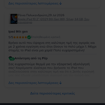
ευχαριστούμε για την εμπιστοσύνη σας και ευχόμαστε να
Δες περισσότερες λεπτομέρειες
χαρείτε τη νέα σας συσκευή!
Ράνια Πολυκανδριώτη
,
29 Jul 2026
Apple iPad 10.2” (2021) 9th Gen Wifi, Silver, 64 GB, Σαν
καινούργιο
Ipad 9th gen
5
/5
Επαληθευμένη κριτική
Βρήκα αυτό που έψαχνα στη καλύτερη τιμή της αγοράς και
με 2 χρόνια εγγύηση ενώ όλοι δίνουν το πολύ μέχρι 1. Μέχρι
στιγμής το iPad είναι μια χαρά! Πολύ ευχαριστημένη!
Απάντηση από τη Flip
Σας ευχαριστούμε θερμά για την εξαιρετική αξιολόγησή
σας! Χαιρόμαστε ιδιαίτερα που βρήκατε το iPad που
αναζητούσατε στην καλύτερη τιμή και ότι η 2ετής εγγύησή
μας σας έδωσε μεγαλύτερη σιγουριά για την αγορά σας.
Σας ευχαριστούμε για την εμπιστοσύνη σας και ευχόμαστε
Δες περισσότερες λεπτομέρειες
να την απολαύσετε για πολύ καιρό.
Δείτε περισσότερες κριτικές