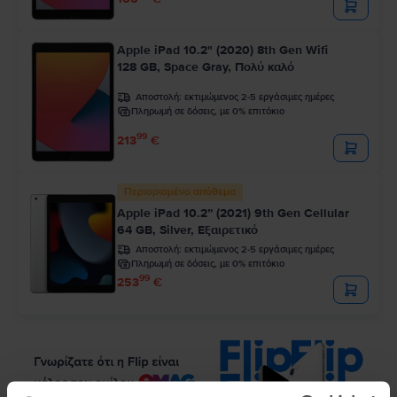
Apple iPad 10.2" (2020) 8th Gen Wifi
128 GB, Space Gray, Πολύ καλό
Αποστολή:
εκτιμώμενος 2-5 εργάσιμες ημέρες
Πληρωμή σε δόσεις, με 0% επιτόκιο
99
213
€
Περιορισμένο απόθεμα
Apple iPad 10.2” (2021) 9th Gen Cellular
64 GB, Silver, Εξαιρετικό
Αποστολή:
εκτιμώμενος 2-5 εργάσιμες ημέρες
Πληρωμή σε δόσεις, με 0% επιτόκιο
99
253
€