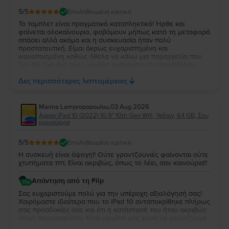
5
/5
Επαληθευμένη κριτική
Το ταμπλετ είναι πραγματικά καταπληκτικό! Ήρθε και
φαίνεται ολοκαίνουριο, φοβόμουν μήπως κατά τη μεταφορά
σπάσει αλλά ακόμα και η συσκευασία ήταν πολύ
προστατευτική. Είμαι άκρως ευχαριστημένη και
ικανοποιημένη καθώς ήθελα να κάνω μια παραγγελία που
δεν θα είχε ένα τόσο μεγάλο αντίκτυπο στο περιβάλλον
όπως μια αντίστοιχη καινουρια συσκευή και γιαυτο επέλεξα
Δες περισσότερες λεπτομέρειες
και την Flip, κάτι που ανυπομονώ να ξανακάνω!!
Marina Lampropopoulou
,
03 Aug 2026
Apple iPad 10 (2022) 10.9" 10th Gen Wifi, Yellow, 64 GB, Σαν
καινούργιο
5
/5
Επαληθευμένη κριτική
Η συσκευή είναι άψογη!! Ούτε γραντζουνιές φαίνονται ούτε
χτυπήματα τπτ. Είναι ακριβώς, όπως το λέει, σαν καινούρια!!
Απάντηση από τη Flip
Σας ευχαριστούμε πολύ για την υπέροχη αξιολόγησή σας!
Χαιρόμαστε ιδιαίτερα που το iPad 10 ανταποκρίθηκε πλήρως
στις προσδοκίες σας και ότι η κατάστασή του ήταν ακριβώς
όπως περιγραφόταν. Είναι μεγάλη μας χαρά να γνωρίζουμε
ότι μείνατε τόσο ικανοποιημένη από την αγορά σας. Σας