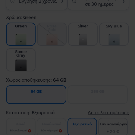
Εγγύηση 2 χρόνια
❯
❯
σε 30 ημέρες
Χρώμα:
Green
Rose
Silver
Sky Blue
Green
Gold
Space
Gray
Χώρος αποθήκευσης:
64 GB
256 GB
64 GB
Κατάσταση:
Εξαιρετικό
Δείτε λεπτομέρειες
Καλό
Πολύ καλό
Σαν καινούργιο
Εξαιρετικό
Ειδοποίησε με!
Ειδοποίησε με!
+ 20 €