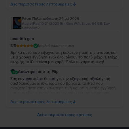
ευχαριστούμε για την εμπιστοσύνη σας και ευχόμαστε να
Δες περισσότερες λεπτομέρειες
χαρείτε τη νέα σας συσκευή!
Ράνια Πολυκανδριώτη
,
29 Jul 2026
Apple iPad 10.2” (2021) 9th Gen Wifi, Silver, 64 GB, Σαν
καινούργιο
Ipad 9th gen
5
/5
Επαληθευμένη κριτική
Βρήκα αυτό που έψαχνα στη καλύτερη τιμή της αγοράς και
με 2 χρόνια εγγύηση ενώ όλοι δίνουν το πολύ μέχρι 1. Μέχρι
στιγμής το iPad είναι μια χαρά! Πολύ ευχαριστημένη!
Απάντηση από τη Flip
Σας ευχαριστούμε θερμά για την εξαιρετική αξιολόγησή
σας! Χαιρόμαστε ιδιαίτερα που βρήκατε το iPad που
αναζητούσατε στην καλύτερη τιμή και ότι η 2ετής εγγύησή
μας σας έδωσε μεγαλύτερη σιγουριά για την αγορά σας.
Σας ευχαριστούμε για την εμπιστοσύνη σας και ευχόμαστε
Δες περισσότερες λεπτομέρειες
να την απολαύσετε για πολύ καιρό.
Δείτε περισσότερες κριτικές