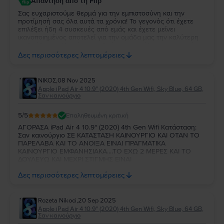
Απάντηση από τη Flip
Σας ευχαριστούμε θερμά για την εμπιστοσύνη και την
προτίμησή σας όλα αυτά τα χρόνια! Το γεγονός ότι έχετε
επιλέξει ήδη 4 συσκευές από εμάς και έχετε μείνει
ικανοποιημένος αποτελεί για την ομάδα μας την καλύτερη
επιβράβευση. Χαιρόμαστε ιδιαίτερα που όλες οι συσκευές
ανταποκρίθηκαν στις προσδοκίες σας. Σας ευχαριστούμε για
Δες περισσότερες λεπτομέρειες
τη στήριξή σας και θα χαρούμε να σας εξυπηρετήσουμε
ξανά στο μέλλον!
ΝΙΚΟΣ
,
08 Nov 2025
Apple iPad Air 4 10.9" (2020) 4th Gen Wifi, Sky Blue, 64 GB,
Σαν καινούργιο
5
/5
Επαληθευμένη κριτική
ΑΓΟΡΑΣΑ iPad Air 4 10.9" (2020) 4th Gen Wifi Κατάσταση:
Σαν καινούργιο ΣΕ ΚΑΤΑΣΤΑΣΗ ΚΑΙΝΟΥΡΓΙΟ ΚΑΙ ΟΤΑΝ ΤΟ
ΠΑΡΕΛΑΒΑ ΚΑΙ ΤΟ ΑΝΟΙΞΑ ΕΙΝΑΙ ΠΡΑΓΜΑΤΙΚΑ
ΚΑΙΝΟΥΡΓΙΟ ΕΜΦΑΝΗΣΙΑΚΑ....ΤΟ ΕΧΩ 2 ΜΕΡΕΣ ΚΑΙ ΤΟ
ΔΟΥΛΕΥΩ ΚΑΙ ΜΕΧΡΙ ΣΤΙΓΜΗΣ ΕΙΝΑΙ
ΤΕΛΕΙΟ....ΠΡΟΣΕΓΜΕΝΗ ΣΥΣΚΕΥΑΣΙΑ....ΠΙΣΤΕΥΩ ΝΑ ΕΙΝΑΙ
Δες περισσότερες λεπτομέρειες
ΟΚ ΚΑΙ ΣΤΗΝ ΣΥΝΕΧΕΙΑ.. 💯💯💯💯💯💯
Rozeta Nikoci
,
20 Sep 2025
Apple iPad Air 4 10.9" (2020) 4th Gen Wifi, Sky Blue, 64 GB,
Σαν καινούργιο