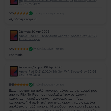
Apple iPad 10.2" (2020) 8th Gen Wifi, Space Gray, 32 GB,
Σαν καινούργιο
5
/5
Επαληθευμένη κριτική
Αξιόλογη εταιρεία!
Dionysia
,
30 Apr 2025
Apple iPad 10.2" (2020) 8th Gen Wifi, Space Gray, 32 GB,
Σαν καινούργιο
5
/5
Επαληθευμένη κριτική
Fantastic!
Διονύσιος Σέρρας
,
06 Apr 2025
Apple iPad 10.2" (2020) 8th Gen Wifi, Space Gray, 32 GB,
Σαν καινούργιο
5
/5
Επαληθευμένη κριτική
Είμαι πραγματικά πολύ ικανοποιημένος με την αγορά μου
από το Flip. Το iPad που παρέλαβα ήταν σε άψογη
κατάσταση, ακριβώς όπως περιγραφόταν – “σαν
καινούργιο”! Η αισθητική του ήταν άριστη, χωρίς κανένα
απολύτως σημάδι χρήσης. Η απόδοση του είναι εξαιρετική,
με γρήγορη απόκριση και άψογη λειτουργικότητα για όλες