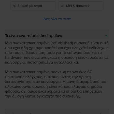
Επαφή με υγρά
IMEI & firmware
Δες όλα τα τεστ
Τι είναι ένα refurbished προϊόν;
Μια ανακατασκευασμένη (refurbished) συσκευή είναι αυτή
που έχει ήδη χρησιμοποιηθεί και έχει ελεγχθεί ενδελεχώς
από τους ειδικούς μας τόσο για το software όσο και το
hardware. Εάν είναι αναγκαίο η συσκευή επισκευάζεται με
καινούργια, πιστοποιημένα ανταλλακτικά.
Μια ανακατασκευασμένη συσκευή περνά έως 67
ποιοτικούς ελέγχους, πιστοποιώντας την άριστη
λειτουργία της, σαν καινούργια. Η μόνη διαφορά από μια
ολοκαίνουργια συσκευή είναι κάποια ελαφριά σημάδια
φθοράς, όχι όμως ελαττώματα τα οποία θα επηρέαζαν
την άψογη λειτουργικότητα της συσκευής.