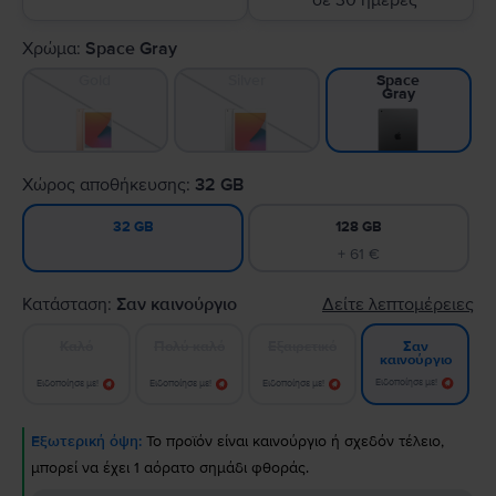
σε 30 ημέρες
Χρώμα:
Space Gray
Gold
Silver
Space
Gray
Χώρος αποθήκευσης:
32 GB
128 GB
32 GB
+ 61 €
Κατάσταση:
Σαν καινούργιο
Δείτε λεπτομέρειες
Καλό
Πολύ καλό
Εξαιρετικό
Σαν
καινούργιο
Ειδοποίησε με!
Ειδοποίησε με!
Ειδοποίησε με!
Ειδοποίησε με!
Εξωτερική όψη:
Το προϊόν είναι καινούργιο ή σχεδόν τέλειο,
μπορεί να έχει 1 αόρατο σημάδι φθοράς.