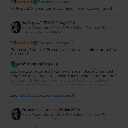
5
/5
Επαληθευμένη κριτική
Ήρθε με 97% υγεία μπαταρίας! Είμαι πολύ ικανοποιημένη!
Βασίλης ΦΙΛΙΠΠΟΥ
,
02 Aug 2026
Apple Watch Ultra 2022, GPS + Cellular, Titanium 49mm,
Titanium, Σαν καινούργιο
5
/5
Επαληθευμένη κριτική
Πήρα ένα iPhone 13 Pro και ένα smartwatch ultra και τα δύο
εξαιρετικά
Απάντηση από τη Flip
Σας ευχαριστούμε πολύ για την υπέροχη αξιολόγησή σας!
Χαιρόμαστε ιδιαίτερα που μείνατε ικανοποιημένος τόσο από
το iPhone 13 Pro όσο και από το Smartwatch Ultra. Είναι
μεγάλη μας χαρά να γνωρίζουμε ότι και οι δύο συσκευές
ανταποκρίθηκαν στις προσδοκίες σας. Σας ευχαριστούμε για
την εμπιστοσύνη σας και ευχόμαστε να τα χαρείτε και τα
Δες περισσότερες λεπτομέρειες
δύο!
Κατσιος Κωνσταντίνος
,
29 Jun 2026
Apple Watch Ultra 2022, GPS + Cellular, Titanium 49mm,
Titanium, Σαν καινούργιο