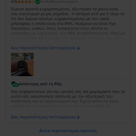
4
/5
Επαληθευμένη κριτική
Έμεινα αρκετά ευχαριστημένος, εξωτερικά το ρολόι είναι
σαν καινούργιο χωρίς σημάδια . 4 αστέρια αντί για 5 λόγο το
ότι δεν έμεινα τελείως ευχαριστημένος με την υγεία
μπαταρίας η οποία είναι στα 84%, περίμενα να είναι λίγο
παραπάνω καθώς όπως αναφέρεται στην σελίδα οι
μπαταρίες με υγεία κάτω των 85% αντικαθιστούνται. Μαζί με
το ρολόι ήρθε και ένα καλώδιο φόρτισης το οποίο δεν είναι
κάτι το ιδιαίτερο αλλά άλλοι δεν βάζουν καν φορτιστή οποτε
Δες περισσότερες λεπτομέρειες
δεν μπορώ να έχω παράπονο.
Απάντηση από τη Flip
Σας ευχαριστούμε για την κριτική σας και χαιρόμαστε που το
ρολόι σάς ικανοποίησε απόλυτα με την εξωτερική του
κατάσταση και τα παρελκόμενά του. Έχετε απόλυτο δίκιο
σχετικά με την παρατήρησή σας για την μπαταρία. Η
επίσημη δέσμευσή μας είναι ότι κάθε συσκευή με υγεία
μπαταρίας κάτω από 85% περνάει αυτόματα από
Δες περισσότερες λεπτομέρειες
αντικατάσταση, επομένως το 84% αποτελεί δική μας αστοχία
κατά τον ποιοτικό έλεγχο. Καθώς η συσκευή σας καλύπτεται
από 2 χρόνια εγγύηση, θέλουμε να διορθώσουμε άμεσα
Δείτε περισσότερες κριτικές
αυτό το σφάλμα. Παρακαλούμε επικοινωνήστε μαζί μας