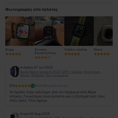
5
4
Φωτογραφίες από πελάτες
3
2
1
Angie
Κατσιος
Vidakis vasilios
Steve
Κωνσταντίνος
Ανδρέας
,
07 Jun 2025
Apple Watch Series 9 2023, GPS + Cellular, Aluminium
45mm, Midnight, Σαν καινούργιο
5
/5
Επαληθευμένη κριτική
Το προϊόν ήταν καλύτερο από ότι περίμενα από θέμα
οπτικής. Γενικότερα είναι έμπιστοι και η εξυπηρέτηση τους
πολύ καλή. Όλα άψογα
Angie
,
05 Aug 2026