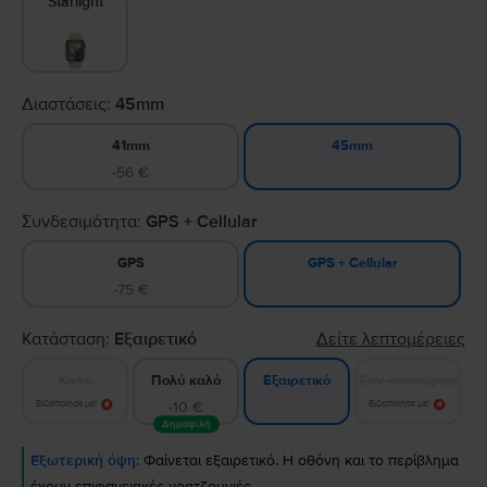
Starlight
Διαστάσεις:
45mm
41mm
45mm
-56 €
Συνδεσιμότητα:
GPS + Cellular
GPS
GPS + Cellular
-75 €
Κατάσταση:
Εξαιρετικό
Δείτε λεπτομέρειες
Καλό
Πολύ καλό
Σαν καινούργιο
Εξαιρετικό
Ειδοποίησε με!
-10 €
Ειδοποίησε με!
Δημοφιλή
Εξωτερική όψη:
Φαίνεται εξαιρετικό. Η οθόνη και το περίβλημα
έχουν επιφανειακές γρατζουνιές.