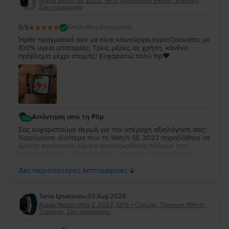
Apple Watch SE 2022, GPS, Aluminium 44mm, Starlight,
Σαν καινούργιο
5
/5
Επαληθευμένη κριτική
Ήρθε πραγματικά σαν να είναι καινούργιο,αγρατζουνιστο, με
100% υγεία μπαταρίας. Τρεις μέρες σε χρήση, κανένα
πρόβλημα μέχρι στιγμής! Ευχαριστώ πολύ flip❤️
Απάντηση από τη Flip
Σας ευχαριστούμε θερμά για την υπέροχη αξιολόγησή σας!
Χαιρόμαστε ιδιαίτερα που το Watch SE 2022 παραδόθηκε σε
άριστη κατάσταση και ότι ανταποκρίθηκε πλήρως στις
προσδοκίες σας. Είναι μεγάλη μας χαρά να γνωρίζουμε ότι,
μέχρι στιγμής, η εμπειρία χρήσης είναι άψογη. Ευχόμαστε να
Δες περισσότερες λεπτομέρειες
απολαύσετε τη νέα σας συσκευή για πολλά χρόνια!
Tania Ignatiadou
,
03 Aug 2026
Apple Watch Ultra 2 2023, GPS + Cellular, Titanium 49mm,
Titanium, Σαν καινούργιο