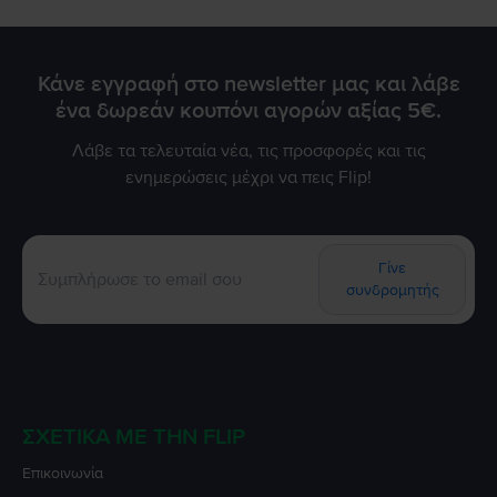
μέσω email στο contact@flip.gr ώστε να προγραμματίσουμε
τo δωρεάν έλεγχο της μπαταρίας χωρίς καμία δική σας
επιβάρυνση. Είμαστε πάντα στη διάθεσή σας για να σας
εξασφαλίσουμε την εμπειρία 5 αστέρων που σας αξίζει!
Κάνε εγγραφή στο newsletter μας και λάβε
ένα δωρεάν κουπόνι αγορών αξίας 5€.
Λάβε τα τελευταία νέα, τις προσφορές και τις
ενημερώσεις μέχρι να πεις Flip!
Γίνε
συνδρομητής
ΣΧΕΤΙΚΆ ΜΕ ΤΗΝ FLIP
Επικοινωνία