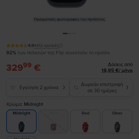
Πραγματικές φωτογραφίες του προϊόντος
4.8
4412
κριτικές
92%
των πελατών της Flip συνιστούν το προϊόν
99
Δόσεις από
329
€
18,95
€
/
μήνα
Δωρεάν επιστροφή
Εγγύηση 2 χρόνια
❯
❯
σε 30 ημέρες
Χρώμα:
Midnight
Pink
Red
Silver
Midnight