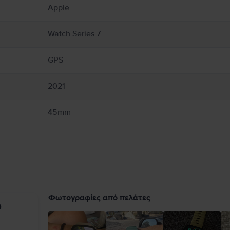
 μπορεί να υποστεί ζημιές αν πέσει, καεί, τρυπηθεί, συνθλιβεί, ή έρθει σε επαφή
Apple
κατεστραμμένο λουράκι, καθώς μπορεί να προκαλέσει τραυματισμούς. Αποφύγετε τη
βετε επιπλέον προφυλάξεις αν έχετε ιατρική κατάσταση που επηρεάζει την ικανότη
ατρό σας και τον κατασκευαστή της ιατρικής σας συσκευής για συγκεκριμένες πληρο
Watch Series 7
ς και το Apple Watch, ορισμένα λουράκια και τα μαγνητικά αξεσουάρ φόρτισης του
. Πλήρεις λεπτομέρειες στο:
https://support.apple.com/en-ca/guide/watch/apdcf2ff
GPS
2021
45mm
Φωτογραφίες από πελάτες
υ