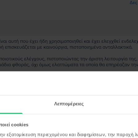
Δες
αι αυτή που έχει ήδη χρησιμοποιηθεί και έχει ελεγχθεί ενδελε
υή επισκευάζεται με καινούργια, πιστοποιημένα ανταλλακτικά.
ιοτικούς ελέγχους, πιστοποιώντας την άριστη λειτουργία της,
μάδια φθοράς, όχι όμως ελαττώματα τα οποία θα επηρέαζαν τη
ασκευασμένη συσκευή;
;
Λεπτομέρειες
ς συσκευής;
οιεί cookies
την εξατομίκευση περιεχομένου και διαφημίσεων, την παροχή 