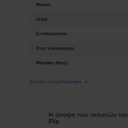
Το Apple Watch περιέχει ευαίσθητα ηλεκτρονικά εξαρτήματα και
Μάρκα
όπως π.χ. με ραγισμένη οθόνη ή κάσα, ορατή εισροή υγρών ή 
Watch και μην επιχειρήσετε να το επισκευάσετε μόνοι σας. Λά
Apple Watch αν γίνει ενοχλητικά ζεστό. Συμβουλευτείτε τον γι
σειρά
πρέπει να διατηρείτε ασφαλή απόσταση ανάμεσα στη συσκευή σα
δεν μπορεί να αντικαταστήσει επαγγελματική ιατρική συμβουλή
Συνδεσιμότητα
Έτος κυκλοφορίας
Μέγεθος θήκης
Δες όλες τις προδιαγραφές
Η άποψη των πελατών το
Flip