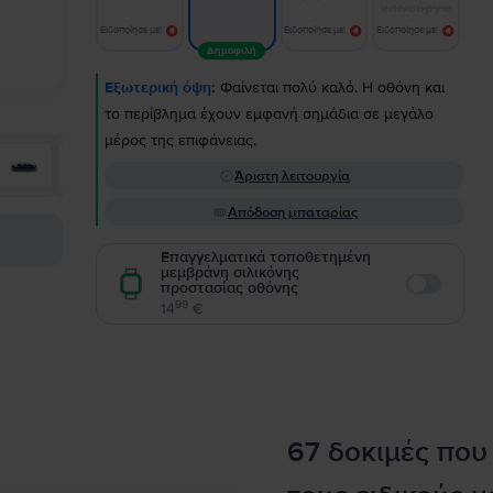
καινούργιο
Ειδοποίησε με!
Ειδοποίησε με!
Ειδοποίησε με!
Δημοφιλή
Εξωτερική όψη:
Φαίνεται πολύ καλό. Η οθόνη και
το περίβλημα έχουν εμφανή σημάδια σε μεγάλο
μέρος της επιφάνειας.
Άριστη λειτουργία
Απόδοση μπαταρίας
Επαγγελματικά τοποθετημένη
μεμβράνη σιλικόνης
προστασίας οθόνης
Enable
99
14
€
67 δοκιμές που