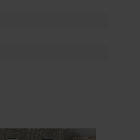
 με υγρά. Μην χρησιμοποιείτε ένα κατεστραμμένο Apple Watch,
ν υπερβολική έκθεση σε σκόνη ή άμμο. Μην ανοίγετε το Apple
τά σας να ανιχνεύετε θερμότητα κοντά στο σώμα. Βγάλτε το
φορίες σχετικά με τη συσκευή σας και για να διαπιστώσετε αν
 Apple Watch. Το Apple Watch δεν είναι ιατρική συσκευή και
54e9/11.0/watchos/11.0