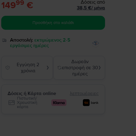
99
Δόσεις από
149
€
38,5
€
/
μήνα
Προσθήκη στο καλάθι
Αποστολή:
εκτιμώμενος 2-5
εργάσιμες ημέρες
Δωρεάν
Εγγύηση 2
επιστροφή σε 30
❯
❯
χρόνια
ημέρες
Δόσεις ή Κάρτα online
λεπτομέρειες
Πιστωτική/
Χρεωστική
κάρτα