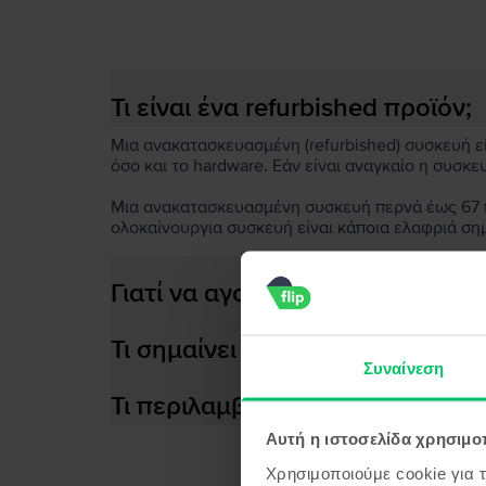
Τι είναι ένα refurbished προϊόν;
Μια ανακατασκευασμένη (refurbished) συσκευή είν
όσο και το hardware. Εάν είναι αναγκαίο η συσκε
Μια ανακατασκευασμένη συσκευή περνά έως 67 πο
ολοκαίνουργια συσκευή είναι κάποια ελαφριά ση
Γιατί να αγοράσεις μια ανακατ
Τι σημαίνει αποδοτική μπαταρία
Συναίνεση
Τι περιλαμβάνεται στο κουτί τη
Αυτή η ιστοσελίδα χρησιμοπ
Χρησιμοποιούμε cookie για 