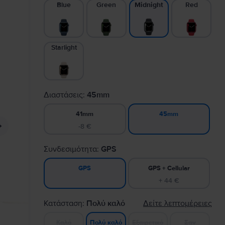
Blue
Green
Red
Midnight
Starlight
Διαστάσεις:
45mm
41mm
45mm
-8 €
Συνδεσιμότητα:
GPS
GPS + Cellular
GPS
+ 44 €
Κατάσταση:
Πολύ καλό
Δείτε λεπτομέρειες
Καλό
Εξαιρετικό
Σαν
Πολύ καλό