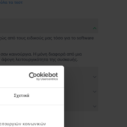
 όλα τα τεστ
χώς από τους ειδικούς μας τόσο για το software
 σαν καινούργια. Η μόνη διαφορά από μια
ν άψογη λειτουργικότητα της συσκευής.
Σχετικά
λειτουργιών κοινωνικών