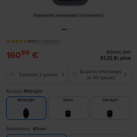
Πραγματικές φωτογραφίες του προϊόντος
4.8
4417
κριτικές
99
Δόσεις από
160
€
41,25
€
/
μήνα
Δωρεάν επιστροφή
Εγγύηση 2 χρόνια
❯
❯
σε 30 ημέρες
Χρώμα:
Midnight
Silver
Starlight
Midnight
Διαστάσεις:
40mm