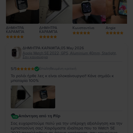
ΔΗΜΗΤΡΑ
ΔΗΜΗΤΡΑ
Κωνσταντίνα
Angie
ΚΑΡΑΜΠΑ
ΚΑΡΑΜΠΑ
ΔΗΜΗΤΡΑ ΚΑΡΑΜΠΑ
,
05 May 2026
Apple Watch SE 2022, GPS, Aluminium 40mm, Starlight,
Σαν καινούργιο
5
/5
Επαληθευμένη κριτική
Το ρολόι ήρθε λες κ είναι ολοκαίνουργιο!! Κάνε σημάδι κ
μπαταρία 100%
Απάντηση από τη Flip
Σας ευχαριστούμε πολύ για την υπέροχη αξιολόγηση και την
εμπιστοσύνη σας! Χαιρόμαστε ιδιαίτερα που το Watch SE
2022 παραλήφθηκε σε άψογη κατάσταση, σαν καινούργιο,