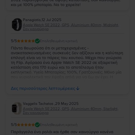
και με 100% μπαταρία. Να το χαρείτε!
Panagiotis
,
12 Jul 2025
Apple Watch SE 2022, GPS, Aluminium 40mm, Midnight,
Σαν καινούργιο
5
/5
Επαληθευμένη κριτική
Πάντα θεωρούσα ότι οι μεταχειρισμένες -
ανακατασκευασμένες συσκευές δεν αξίζουν και η καλύτερη
επιλογή είναι να το πάρεις του κουτιού. Μέχρι που γνώρισα
τη Flip. Αγόρασα ένα Apple Watch SE 2022 σε εξαιρετική
κατάσταση στα 170 ευρώ και το αποτέλεσμα ήταν
εκπληκτικό. Υγεία Μπαταρίας; 100%, Γρατζουνιές; Μόνο μία
που κυριολεκτικά την έψαξα απλά για να δω αν έχει. Η
συσκευασία καλύτερη από την κανονική και περιέχει ένα
after market μαγνητικό υφασμάτινο (παρακαλώ) καλώδιο
Δες περισσότερες λεπτομέρειες
φόρτισης 2 λουράκια (για να ταιριάζει τέλεια στον καρπό
σου), ένα πινάκι για sim (για κάποιο λόγο), user manual και τα
αυτοκόλλητα της Flip. Ο χρόνος αποστολής ήταν 3
Vaggelis Tachatos
,
29 May 2025
εργάσιμες. Συμπερασματικά, έμεινα πάρα πολύ
Apple Watch SE 2022, GPS, Aluminium 40mm, Starlight,
ικανοποιημένος με τη flip και την συσκευή που αγόρασα και
Σαν καινούργιο
συνιστώ ανεπιφύλακτα για αγορά φθηνά και καλά!
5
/5
Επαληθευμένη κριτική
Παράγγειλα ένα ρολόι και ήρθε σαν καινούργιο κανένα