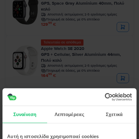
GPS, Space Gray Aluminium 40mm, Πολύ
καλό
Αποστολή:
εκτιμώμενος 2-5 εργάσιμες ημέρες
Πληρωμή σε δόσεις, με 0% επιτόκιο
99
129
€
Τελευταίο σε απόθεμα
Apple Watch SE 2020
GPS + Cellular, Silver Aluminium 44mm,
Πολύ καλό
Αποστολή:
εκτιμώμενος 2-5 εργάσιμες ημέρες
Πληρωμή σε δόσεις, με 0% επιτόκιο
99
164
€
Συναίνεση
Λεπτομέρειες
Σχετικά
Περιγραφή
Αυτή η ιστοσελίδα χρησιμοποιεί cookies