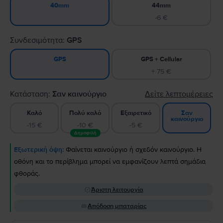
44mm
40mm
-6 €
Συνδεσιμότητα:
GPS
GPS + Cellular
GPS
+ 75 €
Κατάσταση:
Σαν καινούργιο
Δείτε λεπτομέρειες
Καλό
Πολύ καλό
Εξαιρετικό
Σαν
καινούργιο
-15 €
-10 €
-5 €
Δημοφιλή
Εξωτερική όψη:
Φαίνεται καινούργιο ή σχεδόν καινούργιο. Η
οθόνη και το περίβλημα μπορεί να εμφανίζουν λεπτά σημάδια
φθοράς.
Άριστη λειτουργία
Απόδοση μπαταρίας