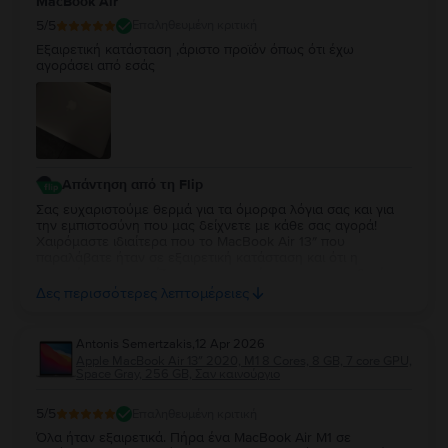
MacBook Air
και θα είναι μεγάλη μας χαρά να σας εξυπηρετήσουμε ξανά
στο μέλλον!
5
/5
Επαληθευμένη κριτική
Εξαιρετική κατάσταση ,άριστο προϊόν όπως ότι έχω
αγοράσει από εσάς
Απάντηση από τη Flip
Σας ευχαριστούμε θερμά για τα όμορφα λόγια σας και για
την εμπιστοσύνη που μας δείχνετε με κάθε σας αγορά!
Χαιρόμαστε ιδιαίτερα που το MacBook Air 13″ που
παραλάβατε ήταν σε εξαιρετική κατάσταση και ότι η
εμπειρία σας συνεχίζει να ανταποκρίνεται στις προσδοκίες
σας. Η διαχρονική σας προτίμηση είναι η μεγαλύτερη
Δες περισσότερες λεπτομέρειες
επιβράβευση για την ομάδα μας. Θα χαρούμε να σας
εξυπηρετήσουμε ξανά στο μέλλον!
Antonis Semertzakis
,
12 Apr 2026
Apple MacBook Air 13″ 2020, M1 8 Cores, 8 GB, 7 core GPU,
Space Gray, 256 GB, Σαν καινούργιο
5
/5
Επαληθευμένη κριτική
Όλα ήταν εξαιρετικά. Πήρα ένα MacBook Air M1 σε