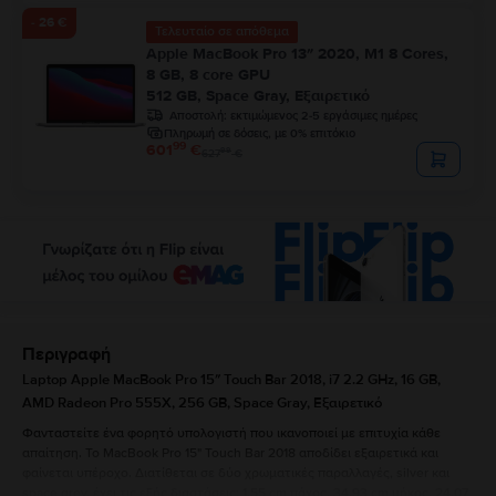
- 26 €
Τελευταίο σε απόθεμα
Apple MacBook Pro 13″ 2020, M1 8 Cores,
8 GB, 8 core GPU
512 GB, Space Gray, Εξαιρετικό
Αποστολή:
εκτιμώμενος 2-5 εργάσιμες ημέρες
Πληρωμή σε δόσεις, με 0% επιτόκιο
99
601
€
99
627
€
Περιγραφή
Laptop Apple MacBook Pro 15″ Touch Bar 2018, i7 2.2 GHz, 16 GB,
AMD Radeon Pro 555X, 256 GB, Space Gray, Εξαιρετικό
Φανταστείτε ένα φορητό υπολογιστή που ικανοποιεί με επιτυχία κάθε
απαίτηση. Το MacBook Pro 15" Touch Bar 2018 αποδίδει εξαιρετικά και
φαίνεται υπέροχο. Διατίθεται σε δύο χρωματικές παραλλαγές, silver και
space grey, έχει τις εξής διαστάσεις: 1,55 cm πάχος, 34,93 cm μήκος, 24,07