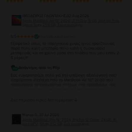
ΘΕΟΔΩΡΟΣ ΓΔΟΝΤΑΚΗΣ
,
02 Aug 2026
Apple MacBook Air 13″ 2020, i3 1.1 GHz, 8 GB, Intel Iris Plus,
Space Gray, 256 GB, Σαν καινούργιο
5
/5
Επαληθευμένη κριτική
Εξαιρετικό όπως το παρήγγειλα χωρίς ίχνος γρατζουνιάς
παρά πολύ καλή μπαταρία πολύ καλή η συσκευασία
μεταφοράς και σε χρόνο μέσα στα πλαίσια που μου είπαν 2-
5 μέρες!!!
Απάντηση από τη Flip
Σας ευχαριστούμε πολύ για την υπέροχη αξιολόγησή σας!
Χαιρόμαστε ιδιαίτερα που το MacBook Air 13″ 2020 που
παραλάβατε ανταποκρίθηκε πλήρως στις προσδοκίες σας,
τόσο ως προς την εμφάνιση και την κατάσταση της
μπαταρίας, όσο και ως προς τη συσκευασία και τον χρόνο
παράδοσης. Σας ευχαριστούμε για την εμπιστοσύνη σας και
Δες περισσότερες λεπτομέρειες
ευχόμαστε να το χαρείτε!
Manos G.
,
30 Jul 2026
Apple MacBook Pro 14″ 2024, M4 Pro 12 Cores, 24 GB, 16
core GPU, Silver, 512 GB, Σαν καινούργιο