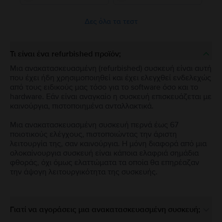
Δες όλα τα τεστ
Τι είναι ένα refurbished προϊόν;
Μια ανακατασκευασμένη (refurbished) συσκευή είναι αυτή
που έχει ήδη χρησιμοποιηθεί και έχει ελεγχθεί ενδελεχώς
από τους ειδικούς μας τόσο για το software όσο και το
hardware. Εάν είναι αναγκαίο η συσκευή επισκευάζεται με
καινούργια, πιστοποιημένα ανταλλακτικά.
Μια ανακατασκευασμένη συσκευή περνά έως 67
ποιοτικούς ελέγχους, πιστοποιώντας την άριστη
λειτουργία της, σαν καινούργια. Η μόνη διαφορά από μια
ολοκαίνουργια συσκευή είναι κάποια ελαφριά σημάδια
φθοράς, όχι όμως ελαττώματα τα οποία θα επηρέαζαν
την άψογη λειτουργικότητα της συσκευής.
Γιατί να αγοράσεις μια ανακατασκευασμένη συσκευή;