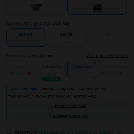
Χώρος αποθήκευσης:
256 GB
512 GB
1 TB
256 GB
+ 12 €
Κατάσταση:
Εξαιρετικό
Δείτε λεπτομέρειες
Καλό
Πολύ καλό
Σαν καινούργιο
Εξαιρετικό
Ειδοποίησε με!
-16 €
Ειδοποίησε με!
Δημοφιλή
Εξωτερική όψη:
Φαίνεται εξαιρετικό. Η οθόνη και το
πληκτρολόγιο έχουν επιφανειακές γρατσουνιές.
Άριστη λειτουργία
Απόδοση μπαταρίας
Αποστολή:
εκτιμώμενος 2-5 εργάσιμες ημέρες