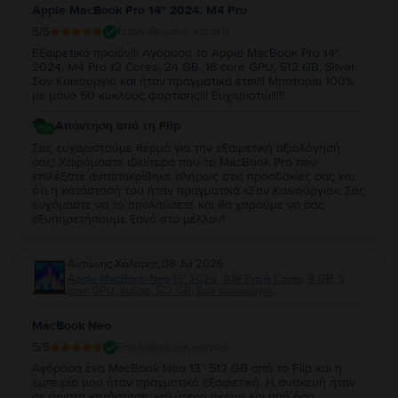
Apple MacBook Pro 14″ 2024, M4 Pro
5
/5
Επαληθευμένη κριτική
Εξαιρετικό προϊόν!!! Αγόρασα το Apple MacBook Pro 14″
2024, M4 Pro 12 Cores, 24 GB, 16 core GPU, 512 GB, Silver,
Σαν Καινούργιο και ήταν πραγματικά έτσι!!! Μπαταρία 100%
με μόνο 50 κύκλους φόρτισης!!! Ευχαριστώ!!!!!
Απάντηση από τη Flip
Σας ευχαριστούμε θερμά για την εξαιρετική αξιολόγησή
σας! Χαιρόμαστε ιδιαίτερα που το MacBook Pro που
επιλέξατε ανταποκρίθηκε πλήρως στις προσδοκίες σας και
ότι η κατάστασή του ήταν πραγματικά «Σαν Καινούργιο». Σας
ευχόμαστε να το απολαύσετε και θα χαρούμε να σας
εξυπηρετήσουμε ξανά στο μέλλον!
Αντώνης Χάλαρης
,
08 Jul 2026
Apple MacBook Neo 13″ 2026, A18 Pro 6 Cores, 8 GB, 5
core GPU, Indigo, 512 GB, Σαν καινούργιο
MacBook Neo
5
/5
Επαληθευμένη κριτική
Αγόρασα ένα MacBook Neo 13” 512 GB από το Flip και η
εμπειρία μου ήταν πραγματικά εξαιρετική. Η συσκευή ήταν
σε άριστη κατάσταση, καλύτερη ακόμη και από όσο