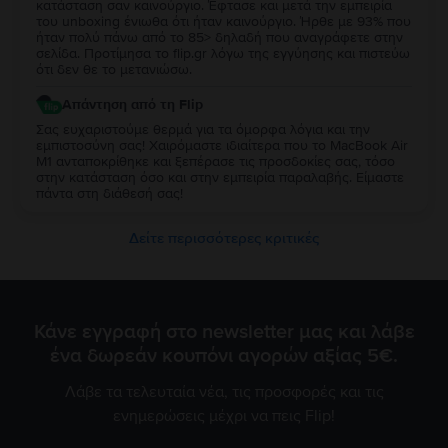
κατάσταση σαν καινούργιο. Έφτασε και μετά την εμπειρία
του unboxing ένιωθα ότι ήταν καινούργιο. Ήρθε με 93% που
ήταν πολύ πάνω από το 85> δηλαδή που αναγράφετε στην
σελίδα. Προτίμησα το flip.gr λόγω της εγγύησης και πιστεύω
ότι δεν θε το μετανιώσω.
Απάντηση από τη Flip
Σας ευχαριστούμε θερμά για τα όμορφα λόγια και την
εμπιστοσύνη σας! Χαιρόμαστε ιδιαίτερα που το MacBook Air
M1 ανταποκρίθηκε και ξεπέρασε τις προσδοκίες σας, τόσο
στην κατάσταση όσο και στην εμπειρία παραλαβής. Είμαστε
πάντα στη διάθεσή σας!
Δείτε περισσότερες κριτικές
Κάνε εγγραφή στο newsletter μας και λάβε
ένα δωρεάν κουπόνι αγορών αξίας 5€.
Λάβε τα τελευταία νέα, τις προσφορές και τις
ενημερώσεις μέχρι να πεις Flip!