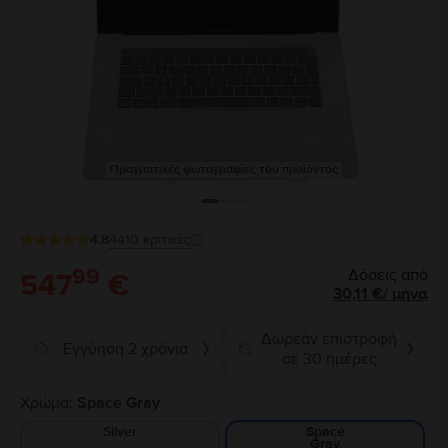
Πραγματικές φωτογραφίες του προϊόντος
4.8
4410
κριτικές
99
Δόσεις από
547
€
30,11
€
/
μήνα
Δωρεάν επιστροφή
Εγγύηση 2 χρόνια
❯
❯
σε 30 ημέρες
Χρώμα:
Space Gray
Silver
Space
Gray