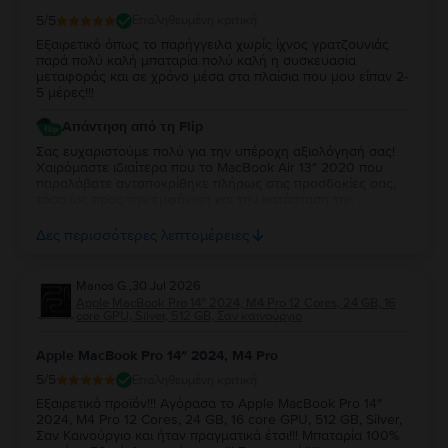
5
/5
Επαληθευμένη κριτική
Εξαιρετικό όπως το παρήγγειλα χωρίς ίχνος γρατζουνιάς
παρά πολύ καλή μπαταρία πολύ καλή η συσκευασία
μεταφοράς και σε χρόνο μέσα στα πλαίσια που μου είπαν 2-
5 μέρες!!!
Απάντηση από τη Flip
Σας ευχαριστούμε πολύ για την υπέροχη αξιολόγησή σας!
Χαιρόμαστε ιδιαίτερα που το MacBook Air 13″ 2020 που
παραλάβατε ανταποκρίθηκε πλήρως στις προσδοκίες σας,
τόσο ως προς την εμφάνιση και την κατάσταση της
μπαταρίας, όσο και ως προς τη συσκευασία και τον χρόνο
παράδοσης. Σας ευχαριστούμε για την εμπιστοσύνη σας και
Δες περισσότερες λεπτομέρειες
ευχόμαστε να το χαρείτε!
Manos G.
,
30 Jul 2026
Apple MacBook Pro 14″ 2024, M4 Pro 12 Cores, 24 GB, 16
core GPU, Silver, 512 GB, Σαν καινούργιο
Apple MacBook Pro 14″ 2024, M4 Pro
5
/5
Επαληθευμένη κριτική
Εξαιρετικό προϊόν!!! Αγόρασα το Apple MacBook Pro 14″
2024, M4 Pro 12 Cores, 24 GB, 16 core GPU, 512 GB, Silver,
Σαν Καινούργιο και ήταν πραγματικά έτσι!!! Μπαταρία 100%