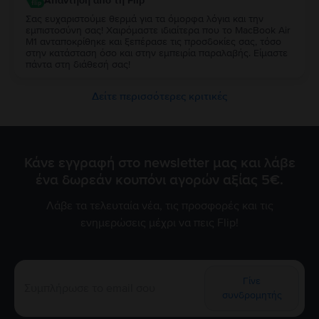
Απάντηση από τη Flip
Σας ευχαριστούμε θερμά για τα όμορφα λόγια και την
εμπιστοσύνη σας! Χαιρόμαστε ιδιαίτερα που το MacBook Air
M1 ανταποκρίθηκε και ξεπέρασε τις προσδοκίες σας, τόσο
στην κατάσταση όσο και στην εμπειρία παραλαβής. Είμαστε
πάντα στη διάθεσή σας!
Δείτε περισσότερες κριτικές
Κάνε εγγραφή στο newsletter μας και λάβε
ένα δωρεάν κουπόνι αγορών αξίας 5€.
Λάβε τα τελευταία νέα, τις προσφορές και τις
ενημερώσεις μέχρι να πεις Flip!
Γίνε
συνδρομητής