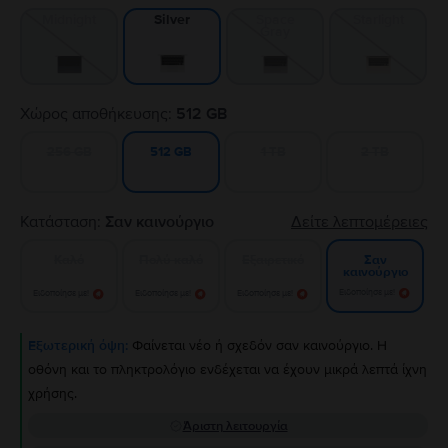
Midnight
Space
Starlight
Silver
Gray
Χώρος αποθήκευσης:
512 GB
256 GB
1 TB
2 TB
512 GB
Κατάσταση:
Σαν καινούργιο
Δείτε λεπτομέρειες
Καλό
Πολύ καλό
Εξαιρετικό
Σαν
καινούργιο
Ειδοποίησε με!
Ειδοποίησε με!
Ειδοποίησε με!
Ειδοποίησε με!
Εξωτερική όψη:
Φαίνεται νέο ή σχεδόν σαν καινούργιο. Η
οθόνη και το πληκτρολόγιο ενδέχεται να έχουν μικρά λεπτά ίχνη
χρήσης.
Άριστη λειτουργία