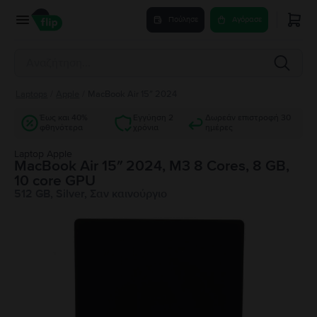
Πούλησε
Αγόρασε
Laptops
/
Apple
/
MacBook Air 15″ 2024
Έως και 40%
Εγγύηση 2
Δωρεάν επιστροφή 30
φθηνότερα
χρόνια
ημέρες
Laptop Apple
MacBook Air 15″ 2024, M3 8 Cores, 8 GB,
10 core GPU
512 GB, Silver, Σαν καινούργιο