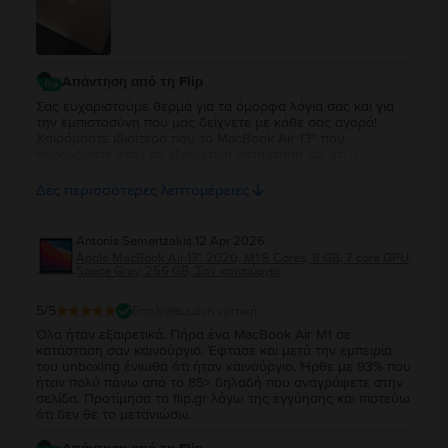
Απάντηση από τη Flip
Σας ευχαριστούμε θερμά για τα όμορφα λόγια σας και για
την εμπιστοσύνη που μας δείχνετε με κάθε σας αγορά!
Χαιρόμαστε ιδιαίτερα που το MacBook Air 13″ που
παραλάβατε ήταν σε εξαιρετική κατάσταση και ότι η
εμπειρία σας συνεχίζει να ανταποκρίνεται στις προσδοκίες
σας. Η διαχρονική σας προτίμηση είναι η μεγαλύτερη
Δες περισσότερες λεπτομέρειες
επιβράβευση για την ομάδα μας. Θα χαρούμε να σας
εξυπηρετήσουμε ξανά στο μέλλον!
Antonis Semertzakis
,
12 Apr 2026
Apple MacBook Air 13″ 2020, M1 8 Cores, 8 GB, 7 core GPU,
Space Gray, 256 GB, Σαν καινούργιο
5
/5
Επαληθευμένη κριτική
Όλα ήταν εξαιρετικά. Πήρα ένα MacBook Air M1 σε
κατάσταση σαν καινούργιο. Έφτασε και μετά την εμπειρία
του unboxing ένιωθα ότι ήταν καινούργιο. Ήρθε με 93% που
ήταν πολύ πάνω από το 85> δηλαδή που αναγράφετε στην
σελίδα. Προτίμησα το flip.gr λόγω της εγγύησης και πιστεύω
ότι δεν θε το μετανιώσω.