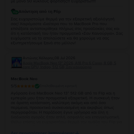
με μόνο 50 κύκλους φόρτισης!!! Ευχαριστώ!!!!!
Απάντηση από τη Flip
Σας ευχαριστούμε θερμά για την εξαιρετική αξιολόγησή
σας! Χαιρόμαστε ιδιαίτερα που το MacBook Pro που
επιλέξατε ανταποκρίθηκε πλήρως στις προσδοκίες σας και
ότι η κατάστασή του ήταν πραγματικά «Σαν Καινούργιο». Σας
ευχόμαστε να το απολαύσετε και θα χαρούμε να σας
εξυπηρετήσουμε ξανά στο μέλλον!
Αντώνης Χάλαρης
,
08 Jul 2026
Apple MacBook Neo 13″ 2026, A18 Pro 6 Cores, 8 GB, 5
core GPU, Indigo, 512 GB, Σαν καινούργιο
MacBook Neo
5
/5
Επαληθευμένη κριτική
Αγόρασα ένα MacBook Neo 13” 512 GB από το Flip και η
εμπειρία μου ήταν πραγματικά εξαιρετική. Η συσκευή ήταν
σε άριστη κατάσταση, καλύτερη ακόμη και από όσο
περίμενα, προσεκτικά συσκευασμένη και ακριβώς όπως
περιγραφόταν. Η παράδοση έγινε γρήγορα και όλη η
διαδικασία αγοράς ήταν απλή, ασφαλής και επαγγελματική.
Θέλω επίσης να ευχαριστήσω θερμά την ομάδα του Flip για
την άμεση εξυπηρέτηση και το πραγματικό ενδιαφέρον που
έδειξε. Είναι πολύ σημαντικό να νιώθεις ότι μια εταιρεία
Δες περισσότερες λεπτομέρειες