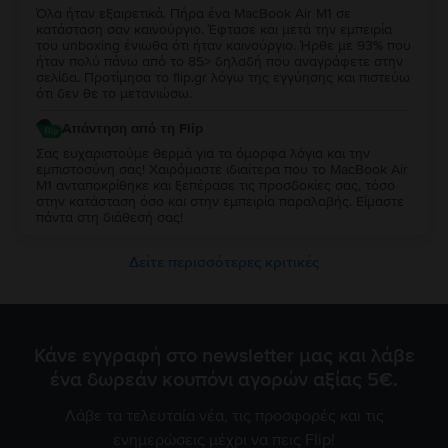
Όλα ήταν εξαιρετικά. Πήρα ένα MacBook Air M1 σε
κατάσταση σαν καινούργιο. Έφτασε και μετά την εμπειρία
του unboxing ένιωθα ότι ήταν καινούργιο. Ήρθε με 93% που
ήταν πολύ πάνω από το 85> δηλαδή που αναγράφετε στην
σελίδα. Προτίμησα το flip.gr λόγω της εγγύησης και πιστεύω
ότι δεν θε το μετανιώσω.
Απάντηση από τη Flip
Σας ευχαριστούμε θερμά για τα όμορφα λόγια και την
εμπιστοσύνη σας! Χαιρόμαστε ιδιαίτερα που το MacBook Air
M1 ανταποκρίθηκε και ξεπέρασε τις προσδοκίες σας, τόσο
στην κατάσταση όσο και στην εμπειρία παραλαβής. Είμαστε
πάντα στη διάθεσή σας!
Δείτε περισσότερες κριτικές
Κάνε εγγραφή στο newsletter μας και λάβε
ένα δωρεάν κουπόνι αγορών αξίας 5€.
Λάβε τα τελευταία νέα, τις προσφορές και τις
ενημερώσεις μέχρι να πεις Flip!