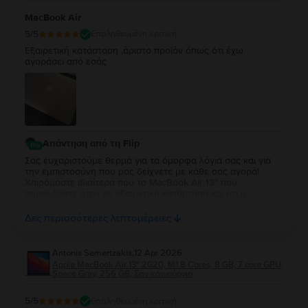
τη στήριξη και τη σύστασή σας. Να χαρείτε το MacBook σας
MacBook Air
και θα είναι μεγάλη μας χαρά να σας εξυπηρετήσουμε ξανά
στο μέλλον!
5
/5
Επαληθευμένη κριτική
Εξαιρετική κατάσταση ,άριστο προϊόν όπως ότι έχω
αγοράσει από εσάς
Απάντηση από τη Flip
Σας ευχαριστούμε θερμά για τα όμορφα λόγια σας και για
την εμπιστοσύνη που μας δείχνετε με κάθε σας αγορά!
Χαιρόμαστε ιδιαίτερα που το MacBook Air 13″ που
παραλάβατε ήταν σε εξαιρετική κατάσταση και ότι η
εμπειρία σας συνεχίζει να ανταποκρίνεται στις προσδοκίες
σας. Η διαχρονική σας προτίμηση είναι η μεγαλύτερη
Δες περισσότερες λεπτομέρειες
επιβράβευση για την ομάδα μας. Θα χαρούμε να σας
εξυπηρετήσουμε ξανά στο μέλλον!
Antonis Semertzakis
,
12 Apr 2026
Apple MacBook Air 13″ 2020, M1 8 Cores, 8 GB, 7 core GPU,
Space Gray, 256 GB, Σαν καινούργιο
5
/5
Επαληθευμένη κριτική