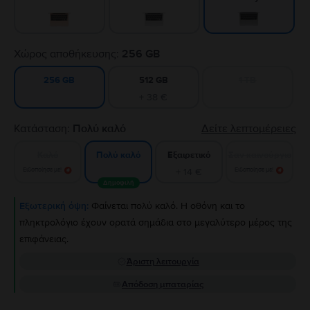
Χώρος αποθήκευσης:
256 GB
512 GB
1 TB
256 GB
+ 38 €
Κατάσταση:
Πολύ καλό
Δείτε λεπτομέρειες
Καλό
Εξαιρετικό
Σαν καινούργιο
Πολύ καλό
Ειδοποίησε με!
+ 14 €
Ειδοποίησε με!
Δημοφιλή
Εξωτερική όψη:
Φαίνεται πολύ καλό. Η οθόνη και το
πληκτρολόγιο έχουν ορατά σημάδια στο μεγαλύτερο μέρος της
επιφάνειας.
Άριστη λειτουργία
Απόδοση μπαταρίας