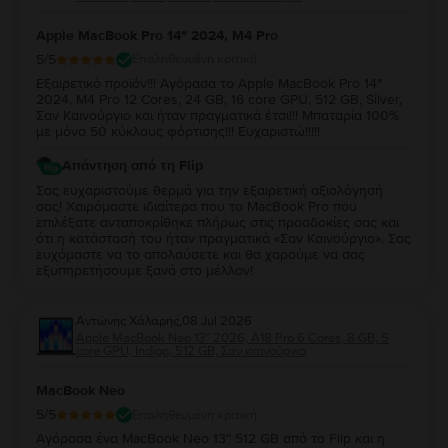
Apple MacBook Pro 14″ 2024, M4 Pro
5
/5
Επαληθευμένη κριτική
Εξαιρετικό προϊόν!!! Αγόρασα το Apple MacBook Pro 14″
2024, M4 Pro 12 Cores, 24 GB, 16 core GPU, 512 GB, Silver,
Σαν Καινούργιο και ήταν πραγματικά έτσι!!! Μπαταρία 100%
με μόνο 50 κύκλους φόρτισης!!! Ευχαριστώ!!!!!
Απάντηση από τη Flip
Σας ευχαριστούμε θερμά για την εξαιρετική αξιολόγησή
σας! Χαιρόμαστε ιδιαίτερα που το MacBook Pro που
επιλέξατε ανταποκρίθηκε πλήρως στις προσδοκίες σας και
ότι η κατάστασή του ήταν πραγματικά «Σαν Καινούργιο». Σας
ευχόμαστε να το απολαύσετε και θα χαρούμε να σας
εξυπηρετήσουμε ξανά στο μέλλον!
Αντώνης Χάλαρης
,
08 Jul 2026
Apple MacBook Neo 13″ 2026, A18 Pro 6 Cores, 8 GB, 5
core GPU, Indigo, 512 GB, Σαν καινούργιο
MacBook Neo
5
/5
Επαληθευμένη κριτική
Αγόρασα ένα MacBook Neo 13” 512 GB από το Flip και η