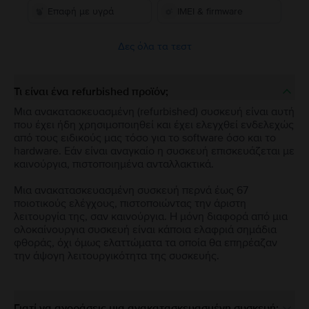
Επαφή με υγρά
IMEI & firmware
Δες όλα τα τεστ
Τι είναι ένα refurbished προϊόν;
Μια ανακατασκευασμένη (refurbished) συσκευή είναι αυτή
που έχει ήδη χρησιμοποιηθεί και έχει ελεγχθεί ενδελεχώς
από τους ειδικούς μας τόσο για το software όσο και το
hardware. Εάν είναι αναγκαίο η συσκευή επισκευάζεται με
καινούργια, πιστοποιημένα ανταλλακτικά.
Μια ανακατασκευασμένη συσκευή περνά έως 67
ποιοτικούς ελέγχους, πιστοποιώντας την άριστη
λειτουργία της, σαν καινούργια. Η μόνη διαφορά από μια
ολοκαίνουργια συσκευή είναι κάποια ελαφριά σημάδια
φθοράς, όχι όμως ελαττώματα τα οποία θα επηρέαζαν
την άψογη λειτουργικότητα της συσκευής.
Γιατί να αγοράσεις μια ανακατασκευασμένη συσκευή;