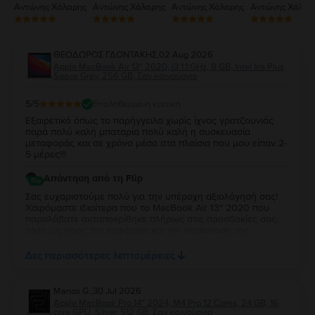
Αντώνης Χάλαρης
Αντώνης Χάλαρης
Αντώνης Χάλαρης
Αντώνης Χάλαρ
ΘΕΟΔΩΡΟΣ ΓΔΟΝΤΑΚΗΣ
,
02 Aug 2026
Apple MacBook Air 13″ 2020, i3 1.1 GHz, 8 GB, Intel Iris Plus,
Space Gray, 256 GB, Σαν καινούργιο
5
/5
Επαληθευμένη κριτική
Εξαιρετικό όπως το παρήγγειλα χωρίς ίχνος γρατζουνιάς
παρά πολύ καλή μπαταρία πολύ καλή η συσκευασία
μεταφοράς και σε χρόνο μέσα στα πλαίσια που μου είπαν 2-
5 μέρες!!!
Απάντηση από τη Flip
Σας ευχαριστούμε πολύ για την υπέροχη αξιολόγησή σας!
Χαιρόμαστε ιδιαίτερα που το MacBook Air 13″ 2020 που
παραλάβατε ανταποκρίθηκε πλήρως στις προσδοκίες σας,
τόσο ως προς την εμφάνιση και την κατάσταση της
μπαταρίας, όσο και ως προς τη συσκευασία και τον χρόνο
παράδοσης. Σας ευχαριστούμε για την εμπιστοσύνη σας και
Δες περισσότερες λεπτομέρειες
ευχόμαστε να το χαρείτε!
Manos G.
,
30 Jul 2026
Apple MacBook Pro 14″ 2024, M4 Pro 12 Cores, 24 GB, 16
core GPU, Silver, 512 GB, Σαν καινούργιο