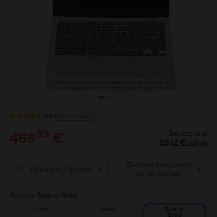
Πραγματικές φωτογραφίες του προϊόντος
4.8
4412
κριτικές
99
Δόσεις από
469
€
26,12
€
/
μήνα
Δωρεάν επιστροφή
Εγγύηση 2 χρόνια
❯
❯
σε 30 ημέρες
Χρώμα:
Space Gray
Gold
Silver
Space
Gray