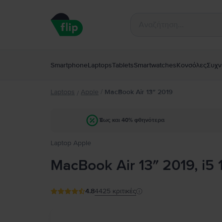
Smartphone
Laptops
Tablets
Smartwatches
Κονσόλες
Συχν
Laptops
Apple
/
MacBook Air 13″ 2019
/
Έως και 40% φθηνότερα
Laptop Apple
MacBook Air 13″ 2019, i5 
4.8
4425
κριτικές