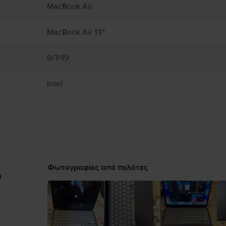
εταμένη επαφή με τη συσκευή ή τον προσαρμογέα τροφοδοτικού της κατά τη λειτο
MacBook Air
εκτρομαγνητικά πεδία. Αυτοί οι μαγνήτες και τα ηλεκτρομαγνητικά πεδία ενδέχετα
ικής σας συσκευής για πληροφορίες σχετικά με τη συσκευή σας. Πλήρεις λεπτομέρ
MacBook Air 13″
9/7/19
Intel
Φωτογραφίες από πελάτες
υ