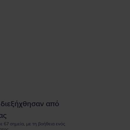
 διεξήχθησαν από
ας
ε 67 σημεία, με τη βοήθεια ενός
ατος.