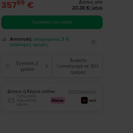
99
Δόσεις από
357
€
20,38
€
/
μήνα
Προσθήκη στο καλάθι
Αποστολή:
εκτιμώμενος 2-5
εργάσιμες ημέρες
Δωρεάν
Εγγύηση 2
επιστροφή σε 30
❯
❯
χρόνια
ημέρες
Δόσεις ή Κάρτα online
λεπτομέρειες
Πιστωτική/
Χρεωστική
κάρτα