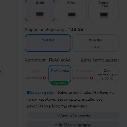
Silver
Space
Gold
Gray
Χώρος αποθήκευσης:
128 GB
256 GB
128 GB
+ 4 €
Κατάσταση:
Πολύ καλό
Δείτε λεπτομέρειες
Καλό
Εξαιρετικό
Σαν
Πολύ καλό
καινούργιο
Ειδοποίησε με!
Ειδοποίησε με!
+ 22 €
Δημοφιλή
Εξωτερική όψη:
Φαίνεται πολύ καλό. Η οθόνη και
το πληκτρολόγιο έχουν ορατά σημάδια στο
μεγαλύτερο μέρος της επιφάνειας.
Άριστη λειτουργία
Απόδοση μπαταρίας