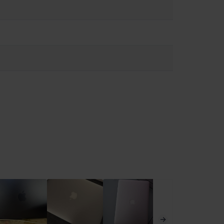
υργία ή τη σύνδεση σε πηγή τροφοδοσίας. Το MacBook περιέχει
ι να επηρεάσουν τη λειτουργία ιατρικών συσκευών.
ειες στο:
https://support.apple.com/en-ca/guide/macbook-