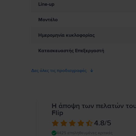
καταστάσεις όπου το δέρμα σας μπορεί να βρίσκεται σε παρατ
Line-up
μαγνήτες, καθώς και εξαρτήματα και κεραίες που εκπέμπουν ηλ
Συμβουλευτείτε τον γιατρό σας και τον κατασκευαστή της ιατρ
air/apd9b8f7aa11/mac
Μοντέλο
Ημερομηνία κυκλοφορίας
Κατασκευαστής Επεξεργαστή
Δες όλες τις προδιαγραφές
Η άποψη των πελατών το
Flip
4.8
/5
4425 επαληθευμένες κριτικές