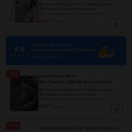
Αποστολή:
εκτιμώμενος 2-5 εργάσιμες ημέρες
Πληρωμή σε δόσεις, με 0% επιτόκιο
Πιο οικονομικό από το καινούργιο 256 €
99
629
€
99
649
€
Σύμφωνα με τη γνώμη
4.8
περισσότερων από 4425 πελατών
Διάβασε κριτικές
- 20 €
Apple iPhone 15 Pro
Blue Titanium, 128 GB, Σαν καινούργιο
Αποστολή:
εκτιμώμενος 2-5 εργάσιμες ημέρες
Πληρωμή σε δόσεις, με 0% επιτόκιο
Πιο οικονομικό από το καινούργιο 297 €
99
579
€
99
599
€
- 24 €
Apple MacBook Pro 13″ 2020, M1 8 Cores,