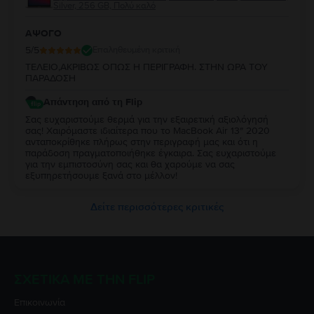
Silver, 256 GB, Πολύ καλό
ΑΨΟΓΟ
5
/5
Επαληθευμένη κριτική
ΤΕΛΕΙΟ,ΑΚΡΙΒΩΣ ΟΠΩΣ Η ΠΕΡΙΓΡΑΦΗ. ΣΤΗΝ ΩΡΑ ΤΟΥ
ΠΑΡΑΔΟΣΗ
Απάντηση από τη Flip
Σας ευχαριστούμε θερμά για την εξαιρετική αξιολόγησή
σας! Χαιρόμαστε ιδιαίτερα που το MacBook Air 13″ 2020
ανταποκρίθηκε πλήρως στην περιγραφή μας και ότι η
παράδοση πραγματοποιήθηκε έγκαιρα. Σας ευχαριστούμε
για την εμπιστοσύνη σας και θα χαρούμε να σας
εξυπηρετήσουμε ξανά στο μέλλον!
Δείτε περισσότερες κριτικές
ΣΧΕΤΙΚΆ ΜΕ ΤΗΝ FLIP
Επικοινωνία