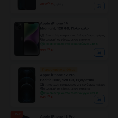
99
269
€
99
279
€
Apple iPhone 14
Midnight, 128 GB, Πολύ καλό
Αποστολή:
εκτιμώμενος 2-5 εργάσιμες ημέρες
Πληρωμή σε δόσεις, με 0% επιτόκιο
Πιο οικονομικό από το καινούργιο 240 €
99
329
€
Περιορισμένο απόθεμα
Apple iPhone 12 Pro
Pacific Blue, 128 GB, Εξαιρετικό
Αποστολή:
εκτιμώμενος 2-5 εργάσιμες ημέρες
Πληρωμή σε δόσεις, με 0% επιτόκιο
Πιο οικονομικό από το καινούργιο 289 €
99
249
€
- 10 €
Apple iPhone 13 Pro