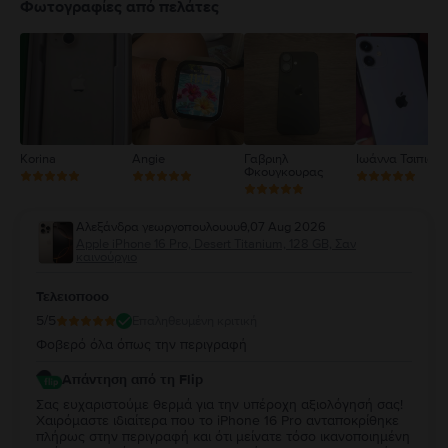
4
Φωτογραφίες από πελάτες
3
2
1
Korina
Angie
Γαβριηλ
Ιωάννα Τσιπιανί
Φκουγκουρας
Αλεξάνδρα γεωργοπουλουυυθ
,
07 Aug 2026
Apple iPhone 16 Pro, Desert Titanium, 128 GB, Σαν
καινούργιο
Τελειοποοο
5
/5
Επαληθευμένη κριτική
Φοβερό όλα όπως την περιγραφή
Απάντηση από τη Flip
Σας ευχαριστούμε θερμά για την υπέροχη αξιολόγησή σας!
Χαιρόμαστε ιδιαίτερα που το iPhone 16 Pro ανταποκρίθηκε
πλήρως στην περιγραφή και ότι μείνατε τόσο ικανοποιημένη