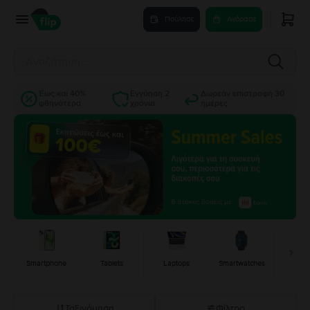
Flip.gr | Ανακατασκευασμένα προϊόντα -40% φθηνότερα
Πούλησε
Αγόρασε
Έως και 40%
Εγγύηση 2
Δωρεάν επιστροφή 30
φθηνότερα
χρόνια
ημέρες
Smartphone
Tablets
Laptops
Smartwatches
Κονσ
Ταξινόμηση
Φίλτρο