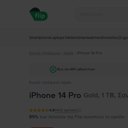
Smartphone
Laptops
Tablets
Smartwatches
Κονσόλες
Συχν
Κινητά τηλέφωνα
Apple
/
iPhone 14 Pro
/
Έως και 40% φθηνότερα
Κινητό τηλέφωνο Apple
iPhone 14 Pro
Gold, 1 TB, Σα
4.8
4412
κριτικές
89%
των πελατών της Flip συνιστούν το προϊόν