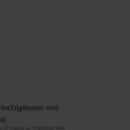
 διεξήχθησαν από
ας
ε 67 σημεία, με τη βοήθεια ενός