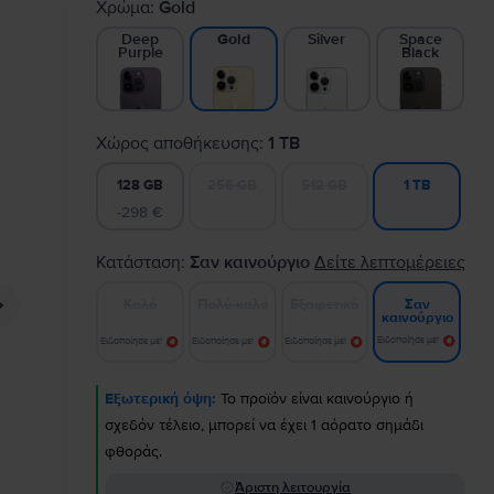
Χρώμα:
Gold
Deep
Silver
Space
Gold
Purple
Black
Χώρος αποθήκευσης:
1 TB
128 GB
256 GB
512 GB
1 TB
-298 €
Κατάσταση:
Σαν καινούργιο
Δείτε λεπτομέρειες
Καλό
Πολύ καλό
Εξαιρετικό
Σαν
καινούργιο
Ειδοποίησε με!
Ειδοποίησε με!
Ειδοποίησε με!
Ειδοποίησε με!
Εξωτερική όψη:
Το προϊόν είναι καινούργιο ή
σχεδόν τέλειο, μπορεί να έχει 1 αόρατο σημάδι
φθοράς.
Άριστη λειτουργία