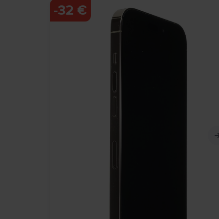
-
32 €