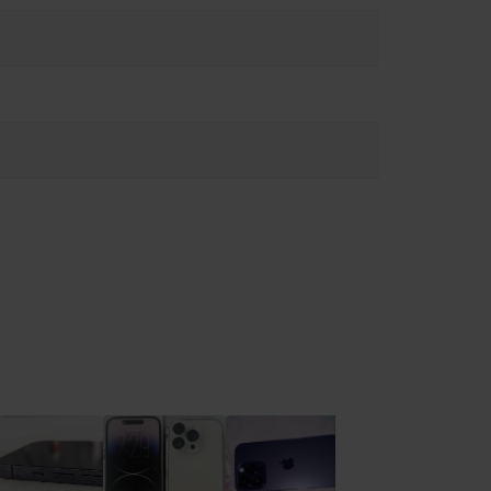
θόνη, καθώς μπορεί να προκληθούν τραυματισμοί. Εάν
πτώσεις μπορεί να σας αποσπάσει την προσοχή και να
λνετε μηνύματα ενώ οδηγείτε). Ακολουθήστε τους κανόνες που
α υγρασίας μπορεί να προκαλέσει πυρκαγιά, ηλεκτροπληξία,