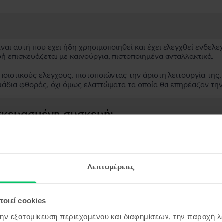
αι αυτή που έχει ήδη χρησιμοποιηθεί και έχει ελεγχθεί ενδελε
υή επισκευάζεται με καινούργια, πιστοποιημένα ανταλλακτικά.
ιοτικούς ελέγχους, πιστοποιώντας την άριστη λειτουργία της,
μάδια φθοράς, όχι όμως ελαττώματα τα οποία θα επηρέαζαν τη
ασκευασμένη συσκευή;
;
ς συσκευής;
Λεπτομέρειες
οιεί cookies
την εξατομίκευση περιεχομένου και διαφημίσεων, την παροχή 