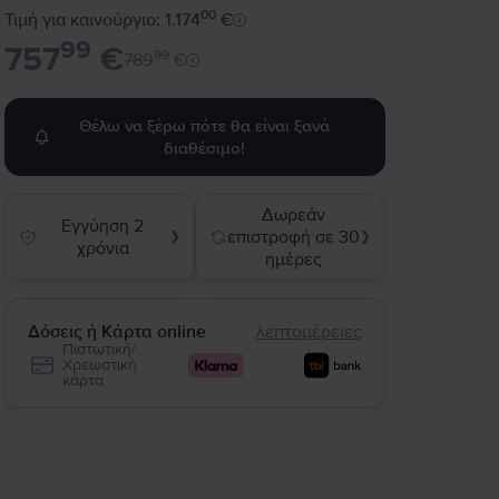
00
Τιμή για καινούργιο: 1.174
€
99
757
€
99
789
€
Θέλω να ξέρω πότε θα είναι ξανά
διαθέσιμο!
Δωρεάν
Εγγύηση 2
επιστροφή σε 30
❯
❯
χρόνια
ημέρες
Δόσεις ή Κάρτα online
λεπτομέρειες
Πιστωτική/
Χρεωστική
κάρτα