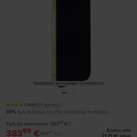
Πραγματικές φωτογραφίες του προϊόντος
4.8
4425
κριτικές
89%
των πελατών της Flip συνιστούν το προϊόν
00
Τιμή για καινούργιο: 582
€
99
Δόσεις από
383
€
99
403
€
21,71
€
/
μήνα