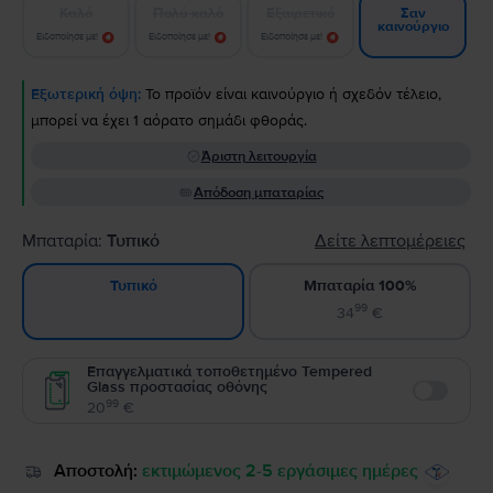
Καλό
Πολύ καλό
Εξαιρετικό
Σαν
καινούργιο
Ειδοποίησε με!
Ειδοποίησε με!
Ειδοποίησε με!
Εξωτερική όψη:
Το προϊόν είναι καινούργιο ή σχεδόν τέλειο,
μπορεί να έχει 1 αόρατο σημάδι φθοράς.
Άριστη λειτουργία
Απόδοση μπαταρίας
Μπαταρία:
Τυπικό
Δείτε λεπτομέρειες
Μπαταρία 100%
Τυπικό
99
34
€
Επαγγελματικά τοποθετημένο Tempered
Glass προστασίας οθόνης
Enable
99
20
€
Αποστολή:
εκτιμώμενος 2-5 εργάσιμες ημέρες