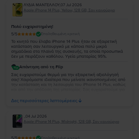
ΛΥΔΙΑ ΜΑΝΤΕΛΛΟΥ
,
07 Jul 2026
Apple iPhone 14 Plus, Yellow, 128 GB, Σαν καινούργιο
Πολύ ευχαριστημένη!
5
/5
Επαληθευμένη κριτική
Το κινητό που έλαβα iPhone 14 Plus ήταν σε εξαιρετική
κατάσταση σαν λειτουργικό με κάποια πολύ μικρά
σημαδάκια στα πλαϊνά της συσκευής, τα οποία προσωπικά
δεν με πειράζουν καθόλου. Υγεία μπαταρίας 95%.
Απάντηση από τη Flip
Σας ευχαριστούμε θερμά για την εξαιρετική αξιολόγησή
σας! Χαιρόμαστε ιδιαίτερα που μείνατε ικανοποιημένος από
την κατάσταση και τη λειτουργία του iPhone 14 Plus, καθώς
και από την απόδοση της μπαταρίας. Σας ευχαριστούμε για
την κατανόησή σας σχετικά με τις μικρές αισθητικές
φθορές, οι οποίες είναι αναμενόμενες. Να τη χαρείτε και θα
Δες περισσότερες λεπτομέρειες
είναι χαρά μας να σας εξυπηρετήσουμε ξανά στο μέλλον!
.
,
04 Jul 2026
Apple iPhone 14 Plus, Midnight, 128 GB, Σαν καινούργιο
5
/5
Επαληθευμένη κριτική