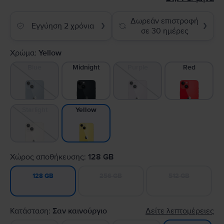
Δωρεάν επιστροφή
Εγγύηση 2 χρόνια
❯
❯
σε 30 ημέρες
Χρώμα:
Yellow
Blue
Midnight
Purple
Red
Starlight
Yellow
Χώρος αποθήκευσης:
128 GB
256 GB
512 GB
128 GB
Κατάσταση:
Σαν καινούργιο
Δείτε λεπτομέρειες