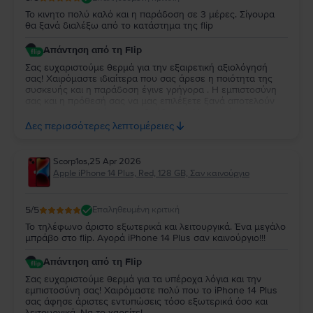
Το κινητο πολύ καλό και η παράδοση σε 3 μέρες. Σίγουρα
θα ξανά διαλέξω από το κατάστημα της flip
Απάντηση από τη Flip
Σας ευχαριστούμε θερμά για την εξαιρετική αξιολόγησή
σας! Χαιρόμαστε ιδιαίτερα που σας άρεσε η ποιότητα της
συσκευής και η παράδοση έγινε γρήγορα . Η εμπιστοσύνη
σας και η πρόθεσή σας να μας επιλέξετε ξανά αποτελούν
για εμάς τη μεγαλύτερη επιβράβευση. Να χαρείτε τη
συσκευή σας και θα χαρούμε να σας εξυπηρετήσουμε ξανά
Δες περισσότερες λεπτομέρειες
στο μέλλον!
Scorp1os
,
25 Apr 2026
Apple iPhone 14 Plus, Red, 128 GB, Σαν καινούργιο
5
/5
Επαληθευμένη κριτική
Το τηλέφωνο άριστο εξωτερικά και λειτουργικά. Ένα μεγάλο
μπράβο στο flip. Αγορά iPhone 14 Plus σαν καινούργιο!!!
Απάντηση από τη Flip
Σας ευχαριστούμε θερμά για τα υπέροχα λόγια και την
εμπιστοσύνη σας! Χαιρόμαστε πολύ που το iPhone 14 Plus
σας άφησε άριστες εντυπώσεις τόσο εξωτερικά όσο και
λειτουργικά. Να το χαρείτε!