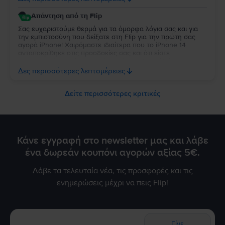
Απάντηση από τη Flip
Σας ευχαριστούμε θερμά για τα όμορφα λόγια σας και για
την εμπιστοσύνη που δείξατε στη Flip για την πρώτη σας
αγορά iPhone! Χαιρόμαστε ιδιαίτερα που το iPhone 14
ανταποκρίθηκε στις προσδοκίες σας και ότι είστε
ικανοποιημένη από την κατάστασή της. Τα σχόλιά σας μας
δίνουν ιδιαίτερη χαρά και κίνητρο να συνεχίσουμε να
Δες περισσότερες λεπτομέρειες
προσφέρουμε την καλύτερη δυνατή εμπειρία στους πελάτες
μας. Να το χαρείτε!
Δείτε περισσότερες κριτικές
Κάνε εγγραφή στο newsletter μας και λάβε
ένα δωρεάν κουπόνι αγορών αξίας 5€.
Λάβε τα τελευταία νέα, τις προσφορές και τις
ενημερώσεις μέχρι να πεις Flip!
Γίνε