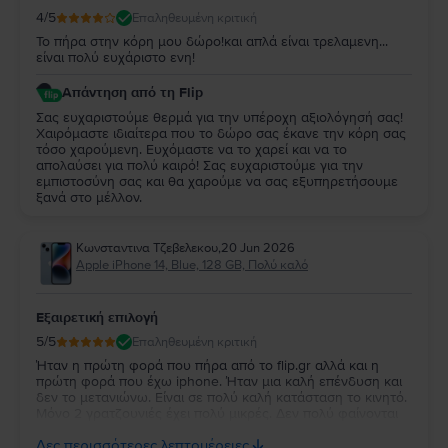
4
/5
Επαληθευμένη κριτική
Το πήρα στην κόρη μου δώρο!και απλά είναι τρελαμενη...
είναι πολύ ευχάριστο ενη!
Απάντηση από τη Flip
Σας ευχαριστούμε θερμά για την υπέροχη αξιολόγησή σας!
Χαιρόμαστε ιδιαίτερα που το δώρο σας έκανε την κόρη σας
τόσο χαρούμενη. Ευχόμαστε να το χαρεί και να το
απολαύσει για πολύ καιρό! Σας ευχαριστούμε για την
εμπιστοσύνη σας και θα χαρούμε να σας εξυπηρετήσουμε
ξανά στο μέλλον.
Κωνσταντινα Τζεβελεκου
,
20 Jun 2026
Apple iPhone 14, Blue, 128 GB, Πολύ καλό
Εξαιρετική επιλογή
5
/5
Επαληθευμένη κριτική
Ήταν η πρώτη φορά που πήρα από το flip.gr αλλά και η
πρώτη φορά που έχω iphone. Ήταν μια καλή επένδυση και
δεν το μετανιώνω. Είναι σε πολύ καλή κατάσταση το κινητό.
Μόνο 2 γρατζουνιές έχει πολύ μικρές. Δεν πολύ φαίνονται
αλλά είναι εξαιρετικό και μπράβο σας. Από δω και πέρα ό,τι
Δες περισσότερες λεπτομέρειες
χρειάζομαι θα τα παίρνω από δω ❤️❤️🤟🏻