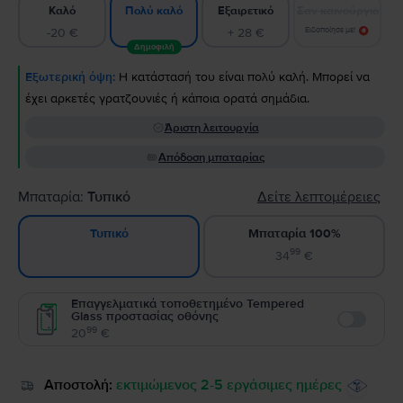
Καλό
Εξαιρετικό
Σαν καινούργιο
Πολύ καλό
-20 €
+ 28 €
Ειδοποίησε με!
Δημοφιλή
Εξωτερική όψη:
Η κατάστασή του είναι πολύ καλή. Μπορεί να
έχει αρκετές γρατζουνιές ή κάποια ορατά σημάδια.
Άριστη λειτουργία
Απόδοση μπαταρίας
Μπαταρία:
Τυπικό
Δείτε λεπτομέρειες
Μπαταρία 100%
Τυπικό
99
34
€
Επαγγελματικά τοποθετημένο Tempered
Glass προστασίας οθόνης
Enable
99
20
€
Αποστολή:
εκτιμώμενος 2-5 εργάσιμες ημέρες