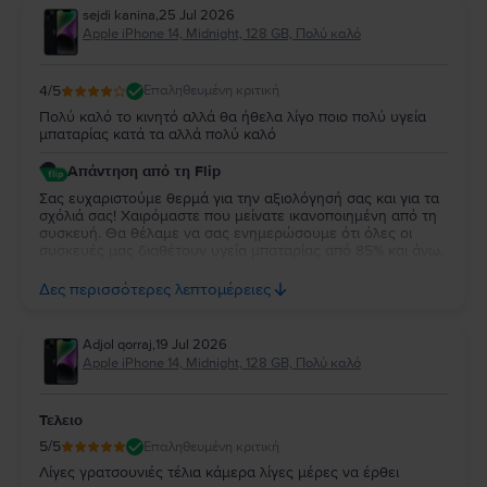
sejdi kanina
,
25 Jul 2026
Apple iPhone 14, Midnight, 128 GB, Πολύ καλό
4
/5
Επαληθευμένη κριτική
Πολύ καλό το κινητό αλλά θα ήθελα λίγο ποιο πολύ υγεία
μπαταρίας κατά τα αλλά πολύ καλό
Απάντηση από τη Flip
Σας ευχαριστούμε θερμά για την αξιολόγησή σας και για τα
σχόλιά σας! Χαιρόμαστε που μείνατε ικανοποιημένη από τη
συσκευή. Θα θέλαμε να σας ενημερώσουμε ότι όλες οι
συσκευές μας διαθέτουν υγεία μπαταρίας από 85% και άνω,
όπως αναφέρεται και στις προδιαγραφές τους. Στόχος μας
είναι να διασφαλίζουμε ότι κάθε συσκευή προσφέρει
Δες περισσότερες λεπτομέρειες
αξιόπιστη απόδοση και μια πολύ καλή εμπειρία χρήσης. Σας
ευχαριστούμε για την εμπιστοσύνη σας και ευχόμαστε να
απολαύσετε τη νέα σας συσκευή!
Adjol qorraj
,
19 Jul 2026
Apple iPhone 14, Midnight, 128 GB, Πολύ καλό
Τελειο
5
/5
Επαληθευμένη κριτική
Λίγες γρατσουνιές τέλια κάμερα λίγες μέρες να έρθει