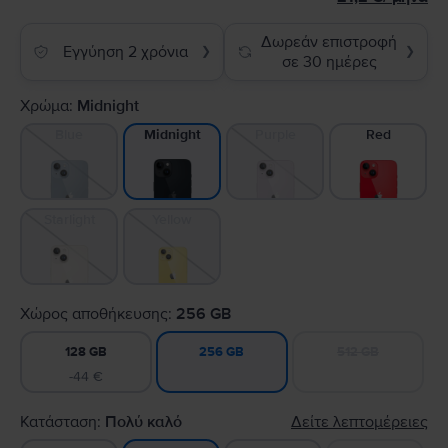
Δωρεάν επιστροφή
Εγγύηση 2 χρόνια
❯
❯
σε 30 ημέρες
Χρώμα:
Midnight
Blue
Purple
Red
Midnight
Starlight
Yellow
Χώρος αποθήκευσης:
256 GB
128 GB
512 GB
256 GB
-44 €
Κατάσταση:
Πολύ καλό
Δείτε λεπτομέρειες