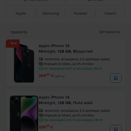
Apple
Samsung
Huawei
Xiaomi
Σύσταση Flip
Καθοδική τιμή
προϊόντα
691
προϊόντα
Ανοδική τιμή
- 10 €
Apple iPhone 13
Midnight, 128 GB, Εξαιρετικό
Αποστολή:
εκτιμώμενος 2-5 εργάσιμες ημέρες
Πληρωμή σε δόσεις, με 0% επιτόκιο
Πιο οικονομικό από το καινούργιο 180 €
99
269
€
99
279
€
Apple iPhone 14
Midnight, 128 GB, Πολύ καλό
Αποστολή:
εκτιμώμενος 2-5 εργάσιμες ημέρες
Πληρωμή σε δόσεις, με 0% επιτόκιο
Πιο οικονομικό από το καινούργιο 240 €
99
329
€