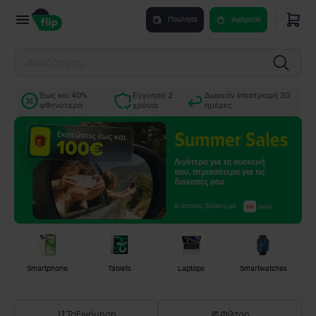
Flip.gr | Ανακατασκευασμένα προϊόντα -40% φθηνότερα
Πούλησε
Αγόρασε
Έως και 40%
Εγγύηση 2
Δωρεάν επιστροφή 30
φθηνότερα
χρόνια
ημέρες
Smartphone
Tablets
Laptops
Smartwatches
Ταξινόμηση
Φίλτρο