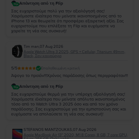
Απάντηση από τη Flip
Σας ευχαριστούμε πολύ για την αξιολόγησή σας!
Χαιρόμαστε ιδιαίτερα που μείνατε ικανοποιημένος από το
iPhone 13 και θεωρείτε ότι προσφέρει εξαιρετική αξία. Σας
ευχαριστούμε που επιλέξατε τη Flip και ευχόμαστε να
χαρείτε τη νέα σας συσκευή!
Tim man
,
07 Aug 2026
Apple Watch Ultra 3 2025, GPS + Cellular, Titanium 49mm,
Black, Σαν καινούργιο
5
/5
Επαληθευμένη κριτική
Άψογο το προϊόν!!!Χρόνος παράδοσης όπως περιγραφόταν!!!
Απάντηση από τη Flip
Σας ευχαριστούμε θερμά για την υπέροχη αξιολόγησή σας!
Χαιρόμαστε ιδιαίτερα που μείνατε απόλυτα ικανοποιημένος
τόσο από το Watch Ultra 3 2025 όσο και από τον χρόνο
παράδοσης. Σας ευχαριστούμε για την εμπιστοσύνη σας και
ευχόμαστε να απολαύσετε τη νέα σας συσκευή!
STEFANOS MANTZOUKAS
,
07 Aug 2026
Apple MacBook Air 13″ 2020, M1 8 Cores, 8 GB, 7 core GPU,
Silver, 256 GB, Πολύ καλό