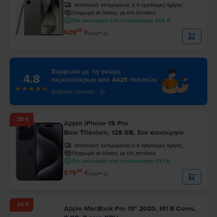
Αποστολή:
εκτιμώμενος 2-5 εργάσιμες ημέρες
Πληρωμή σε δόσεις, με 0% επιτόκιο
Πιο οικονομικό από το καινούργιο 256 €
99
629
€
99
649
€
Σύμφωνα με τη γνώμη
4.8
περισσότερων από 4425 πελατών
Διάβασε κριτικές
- 20 €
Apple iPhone 15 Pro
Blue Titanium, 128 GB, Σαν καινούργιο
Αποστολή:
εκτιμώμενος 2-5 εργάσιμες ημέρες
Πληρωμή σε δόσεις, με 0% επιτόκιο
Πιο οικονομικό από το καινούργιο 297 €
99
579
€
99
599
€
- 24 €
Apple MacBook Pro 13″ 2020, M1 8 Cores,