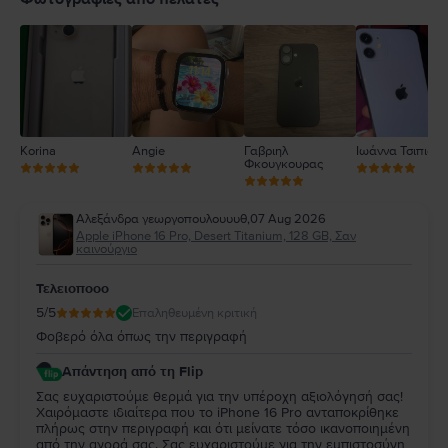
3
2
1
Korina
Angie
Γαβριηλ
Ιωάννα Τσιπιανί
Φκουγκουρας
Αλεξάνδρα γεωργοπουλουυυθ
,
07 Aug 2026
Apple iPhone 16 Pro, Desert Titanium, 128 GB, Σαν
καινούργιο
Τελειοποοο
5
/5
Επαληθευμένη κριτική
Φοβερό όλα όπως την περιγραφή
Απάντηση από τη Flip
Σας ευχαριστούμε θερμά για την υπέροχη αξιολόγησή σας!
Χαιρόμαστε ιδιαίτερα που το iPhone 16 Pro ανταποκρίθηκε
πλήρως στην περιγραφή και ότι μείνατε τόσο ικανοποιημένη
από την αγορά σας. Σας ευχαριστούμε για την εμπιστοσύνη