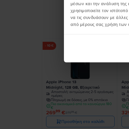
μέσων και την ανάλυση της
χρησιμοποιείτε τον ιστότοπ
να τις συνδυάσουν με άλλες
Προϊ
από μέρους σας χρήση των 
- 10 €
Apple iPhone 13
App
Midnight, 128 GB, Εξαιρετικό
Mid
Αποστολή:
εκτιμώμενος 2-5 εργάσιμες
Α
ημέρες
η
Πληρωμή σε δόσεις, με 0% επιτόκιο
Π
Πιο οικονομικό από το καινούργιο 180
Π
€
€
99
269
€
32
99
279
€
Προσθήκη στο καλάθι