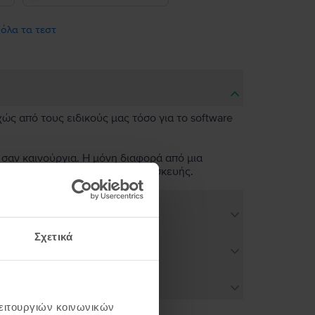
 όλα τα τεστ
χώς από τους ειδικούς μας τόσο για το software
 σαν καινούργια. Η μόνη διαφορά από μια
ν άψογη λειτουργικότητα της συσκευής.
Σχετικά
λειτουργιών κοινωνικών