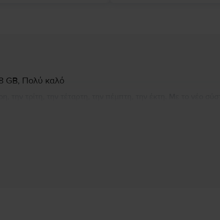
28 GB, Πολύ καλό
ρη, την τρίτη, την τέταρτη, την πέμπτη, την έκτη. Με το νέο σύ
ορείτε να δείτε και να σας αρέσει. Το ταχύτερο τσιπ που έχει
 να κάνετε περισσότερα πράγματα με το τηλέφωνό σας με λιγότε
ποτέ σε smartphone, ώστε οι αναμνήσεις σας να φαίνονται κα
Πληροφορίες Κατασκευαστή