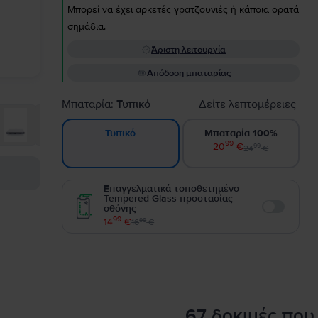
Μπορεί να έχει αρκετές γρατζουνιές ή κάποια ορατά
σημάδια.
Άριστη λειτουργία
Απόδοση μπαταρίας
Μπαταρία:
Τυπικό
Δείτε λεπτομέρειες
Μπαταρία 100%
Τυπικό
99
20
€
99
24
€
Επαγγελματικά τοποθετημένο
Tempered Glass προστασίας
οθόνης
Enable
99
14
€
99
16
€
67 δοκιμές που