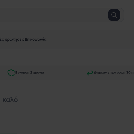
ές ερωτήσεις
Επικοινωνία
Εγγύηση 2 χρόνια
Δωρεάν επιστροφή 30 η
ύ καλό