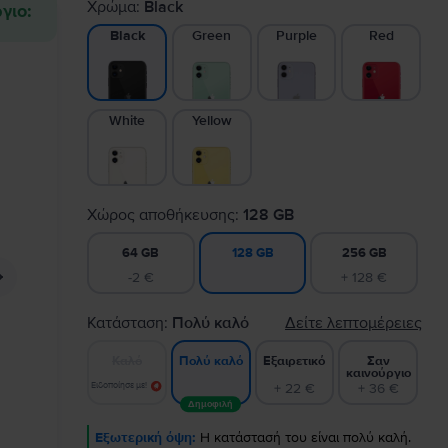
Χρώμα:
Black
γιο:
Green
Purple
Red
Black
White
Yellow
Χώρος αποθήκευσης:
128 GB
64 GB
256 GB
128 GB
-2 €
+ 128 €
Κατάσταση:
Πολύ καλό
Δείτε λεπτομέρειες
Καλό
Εξαιρετικό
Σαν
Πολύ καλό
καινούργιο
Ειδοποίησε με!
+ 22 €
+ 36 €
Δημοφιλή
Εξωτερική όψη:
Η κατάστασή του είναι πολύ καλή.