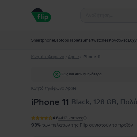
Smartphone
Laptops
Tablets
Smartwatches
Κονσόλες
Συχν
Κινητά τηλέφωνα
Apple
/
iPhone 11
/
Έως και 40% φθηνότερα
Κινητό τηλέφωνο Apple
iPhone 11
Black, 128 GB, Πολ
4.8
4412
κριτικές
93%
των πελατών της Flip συνιστούν το προϊόν