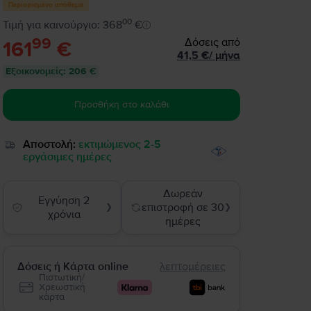
Περιορισμένο απόθεμα
00
Τιμή για καινούργιο: 368
€
99
Δόσεις από
161
€
41,5
€
/
μήνα
Εξοικονομείς
:
206 €
Προσθήκη στο καλάθι
Αποστολή:
εκτιμώμενος 2-5
εργάσιμες ημέρες
Δωρεάν
Εγγύηση 2
επιστροφή σε 30
❯
❯
χρόνια
ημέρες
Δόσεις ή Κάρτα online
λεπτομέρειες
Πιστωτική/
Χρεωστική
κάρτα